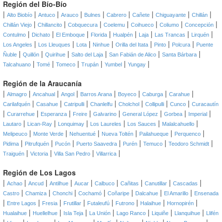
Región del Bío-Bío
|
|
|
|
|
|
|
|
|
Alto Biobío
Antuco
Arauco
Bulnes
Cabrero
Cañete
Chiguayante
Chillán
|
|
|
|
|
|
|
Chillán Viejo
Chillancito
Cobquecura
Coelemu
Coihueco
Coliumo
Concepción
|
|
|
|
|
|
|
|
Contulmo
Dichato
El Emboque
Florida
Hualpén
Laja
Las Trancas
Lirquén
|
|
|
|
|
|
|
Los Angeles
Los Lleuques
Lota
Ninhue
Orilla del Itata
Pinto
Polcura
Puente
|
|
|
|
|
|
Ñuble
Quillón
Quirihue
Salto del Laja
San Fabián de Alico
Santa Bárbara
|
|
|
|
|
|
Talcahuano
Tomé
Tomeco
Trupán
Yumbel
Yungay
Región de la Araucanía
|
|
|
|
|
|
|
|
Almagro
Ancahual
Angol
Barros Arana
Boyeco
Caburga
Carahue
|
|
|
|
|
|
|
Carilafquén
Casahue
Catripulli
Chanlelfu
Cholchol
Collipulli
Cunco
Curacautín
|
|
|
|
|
|
|
|
Curarrehue
Esperanza
Freire
Galvarino
General López
Gorbea
Imperial
|
|
|
|
|
|
Lautaro
Lican-Ray
Lonquimay
Los Laureles
Los Sauces
Malalcahuello
|
|
|
|
|
|
Melipeuco
Monte Verde
Nehuentué
Nueva Toltén
Pailahueque
Perquenco
|
|
|
|
|
|
|
Pidima
Pitrufquén
Pucón
Puerto Saavedra
Purén
Temuco
Teodoro Schmidt
|
|
|
|
Traiguén
Victoria
Villa San Pedro
Villarrica
Región de Los Lagos
|
|
|
|
|
|
|
|
|
Achao
Ancud
Antilhue
Aucar
Calbuco
Cañitas
Canutillar
Cascadas
|
|
|
|
|
|
|
Castro
Chamiza
Chonchi
Cochamó
Coñaripe
Dalcahue
El Amarillo
Ensenada
|
|
|
|
|
|
|
|
Entre Lagos
Fresia
Frutillar
Futaleufú
Futrono
Halaihue
Hornopirén
|
|
|
|
|
|
|
Hualaihue
Huellelhue
Isla Teja
La Unión
Lago Ranco
Liquiñe
Llanquihue
Llifén