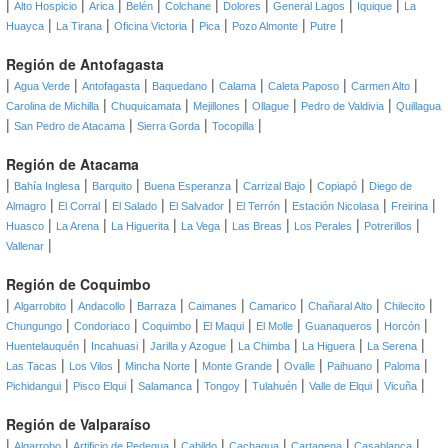
|
|
|
|
|
|
|
|
Alto Hospicio
Arica
Belén
Colchane
Dolores
General Lagos
Iquique
La
|
|
|
|
|
|
Huayca
La Tirana
Oficina Victoria
Pica
Pozo Almonte
Putre
Región de Antofagasta
|
|
|
|
|
|
|
Agua Verde
Antofagasta
Baquedano
Calama
Caleta Paposo
Carmen Alto
|
|
|
|
|
Carolina de Michilla
Chuquicamata
Mejillones
Ollague
Pedro de Valdivia
Quillagua
|
|
|
|
San Pedro de Atacama
Sierra Gorda
Tocopilla
Región de Atacama
|
|
|
|
|
|
Bahía Inglesa
Barquito
Buena Esperanza
Carrizal Bajo
Copiapó
Diego de
|
|
|
|
|
|
|
Almagro
El Corral
El Salado
El Salvador
El Terrón
Estación Nicolasa
Freirina
|
|
|
|
|
|
|
Huasco
La Arena
La Higuerita
La Vega
Las Breas
Los Perales
Potrerillos
|
Vallenar
Región de Coquimbo
|
|
|
|
|
|
|
|
Algarrobito
Andacollo
Barraza
Caimanes
Camarico
Chañaral Alto
Chilecito
|
|
|
|
|
|
|
Chungungo
Condoriaco
Coquimbo
El Maqui
El Molle
Guanaqueros
Horcón
|
|
|
|
|
|
Huentelauquén
Incahuasi
Jarilla y Azogue
La Chimba
La Higuera
La Serena
|
|
|
|
|
|
|
Las Tacas
Los Vilos
Mincha Norte
Monte Grande
Ovalle
Paihuano
Paloma
|
|
|
|
|
|
|
Pichidangui
Pisco Elqui
Salamanca
Tongoy
Tulahuén
Valle de Elqui
Vicuña
Región de Valparaíso
|
|
|
|
|
|
|
Algarrobo
Artificio de Pedegua
Cabildo
Cachagua
Cartagena
Casablanca