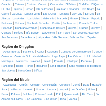
|
|
|
|
|
|
|
|
Catapilco
Catemu
Cholota
Concón
Cuncumén
El Belloto
El Melón
El Quisco
|
|
|
|
|
|
El Tabo
Hijuelas
Horcón
Isla de Pascua
Isla Juan Fernández
Isla Negra
La
|
|
|
|
|
|
|
Calera
La Ligua
Laguna Verde
Las Cruces
Limache
Llay-Llay
Llo-Lleo
Lo
|
|
|
|
|
|
|
|
Abarca
Los Andes
Los Molles
Maitencillo
Marbella
Mirasol
Olmué
Papudo
|
|
|
|
|
|
Peñuelas
Petorca
Placilla de Peñuelas
Portillo
Puchuncaví
Punta de Tralca
|
|
|
|
|
|
Putaendo
Quebrada Alvarado
Quebrada de Herrera
Quillota
Quilpué
Quintay
|
|
|
|
|
|
Quintero
Reñaca
Río Blanco
San Antonio
San Felipe
San José de Algarrobo
|
|
|
|
|
|
San Sebastián
Santa María
Valparaíso
Villa Alemana
Viña del Mar
Zapallar
Región de Ohiggins
|
|
|
|
|
|
|
Aguas Buenas
Bucalemu
Cahuil
Caleuche
Codegua de Chimbarongo
Coinco
|
|
|
|
|
|
|
Coltauco
Costa del Sol
Isla del Guindo
Lago Rapel
Las Cabras
Lolol
Machalí
|
|
|
|
|
|
|
Marchigüe
Matanzas
Navidad
Palmilla
Peralillo
Pichidegua
Pichilemu
|
|
|
|
|
|
Rancagua
Rapel
Rengo
Requínoa
San Fernando
San Francisco de Mostazal
|
|
|
San Vicente
Santa Cruz
Zúñiga
Región del Maule
|
|
|
|
|
|
|
|
|
Cauquenes
Colbún
Comalle
Constitución
Curanipe
Curicó
Duao
Hualañé
|
|
|
|
|
|
|
|
Iloca
La Pesca
Licantén
Linares
Liucura
Longaví
Los Queñes
Molina
|
|
|
|
|
|
|
Parral
Pelarco
Pelluhue
Potrero Grande
Putú
Quinamávida
Río Claro
San
|
|
|
|
|
Antonio de Linares
San Clemente
San Javier
Talca
Vilches