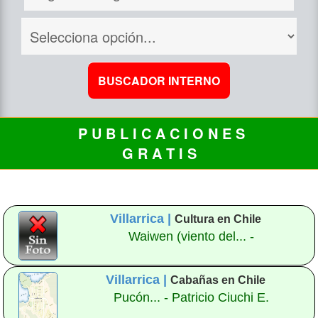
P U B L I C A C I O N E S
G R A T I S
Villarrica |
Cultura en Chile
Waiwen (viento del... -
Villarrica |
Cabañas en Chile
Pucón... - Patricio Ciuchi E.