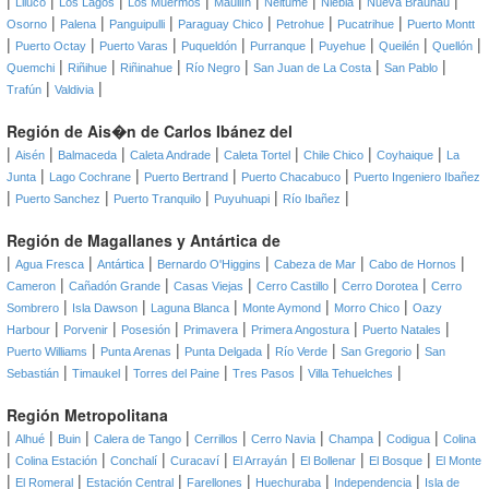
|
|
|
|
|
|
|
|
Lliuco
Los Lagos
Los Muermos
Maullín
Neltume
Niebla
Nueva Braunau
|
|
|
|
|
|
Osorno
Palena
Panguipulli
Paraguay Chico
Petrohue
Pucatrihue
Puerto Montt
|
|
|
|
|
|
|
|
Puerto Octay
Puerto Varas
Puqueldón
Purranque
Puyehue
Queilén
Quellón
|
|
|
|
|
|
Quemchi
Riñihue
Riñinahue
Río Negro
San Juan de La Costa
San Pablo
|
|
Trafún
Valdivia
Región de Ais�n de Carlos Ibánez del
|
|
|
|
|
|
|
Aisén
Balmaceda
Caleta Andrade
Caleta Tortel
Chile Chico
Coyhaique
La
|
|
|
|
Junta
Lago Cochrane
Puerto Bertrand
Puerto Chacabuco
Puerto Ingeniero Ibañez
|
|
|
|
|
Puerto Sanchez
Puerto Tranquilo
Puyuhuapi
Río Ibañez
Región de Magallanes y Antártica de
|
|
|
|
|
|
Agua Fresca
Antártica
Bernardo O'Higgins
Cabeza de Mar
Cabo de Hornos
|
|
|
|
|
Cameron
Cañadón Grande
Casas Viejas
Cerro Castillo
Cerro Dorotea
Cerro
|
|
|
|
|
Sombrero
Isla Dawson
Laguna Blanca
Monte Aymond
Morro Chico
Oazy
|
|
|
|
|
|
Harbour
Porvenir
Posesión
Primavera
Primera Angostura
Puerto Natales
|
|
|
|
|
Puerto Williams
Punta Arenas
Punta Delgada
Río Verde
San Gregorio
San
|
|
|
|
|
Sebastián
Timaukel
Torres del Paine
Tres Pasos
Villa Tehuelches
Región Metropolitana
|
|
|
|
|
|
|
|
Alhué
Buin
Calera de Tango
Cerrillos
Cerro Navia
Champa
Codigua
Colina
|
|
|
|
|
|
|
Colina Estación
Conchalí
Curacaví
El Arrayán
El Bollenar
El Bosque
El Monte
|
|
|
|
|
|
El Romeral
Estación Central
Farellones
Huechuraba
Independencia
Isla de