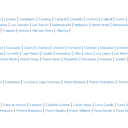
|
|
|
|
|
|
|
|
a
Carahue
Carilafquén
Casahue
Catripulli
Chanlelfu
Cholchol
Collipulli
Cunco
|
|
|
|
|
|
uimay
Los Laureles
Los Sauces
Malalcahuello
Melipeuco
Monte Verde
Nehuentué
|
|
|
|
|
Traiguén
Victoria
Villa San Pedro
Villarrica
|
|
|
|
|
|
|
|
lar
Cascadas
Castro
Chamiza
Chonchi
Cochamó
Coñaripe
Dalcahue
El Amari
|
|
|
|
|
|
|
|
eja
La Unión
Lago Ranco
Liquiñe
Llanquihue
Llifén
Lliuco
Los Lagos
Los Muer
|
|
|
|
|
|
Puerto Montt
Puerto Octay
Puerto Varas
Puqueldón
Purranque
Puyehue
Queilén
|
|
|
|
|
|
co
Coyhaique
La Junta
Lago Cochrane
Puerto Bertrand
Puerto Chacabuco
Puerto
|
|
|
|
|
|
Cabo de Hornos
Cameron
Cañadón Grande
Casas Viejas
Cerro Castillo
Cerro D
|
|
|
|
|
Primavera
Primera Angostura
Puerto Natales
Puerto Williams
Punta Arenas
Punta D