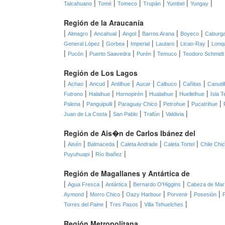
|
|
|
|
|
|
Talcahuano
Tomé
Tomeco
Trupán
Yumbel
Yungay
Región de la Araucanía
|
|
|
|
|
|
Almagro
Ancahual
Angol
Barros Arana
Boyeco
Caburg
|
|
|
|
|
General López
Gorbea
Imperial
Lautaro
Lican-Ray
Lonq
|
|
|
|
|
Pucón
Puerto Saavedra
Purén
Temuco
Teodoro Schmidt
Región de Los Lagos
|
|
|
|
|
|
|
Achao
Ancud
Antilhue
Aucar
Calbuco
Cañitas
Canutil
|
|
|
|
|
Futrono
Halaihue
Hornopirén
Hualaihue
Huellelhue
Isla T
|
|
|
|
|
Palena
Panguipulli
Paraguay Chico
Petrohue
Pucatrihue
|
|
|
|
Juan de La Costa
San Pablo
Trafún
Valdivia
Región de Ais�n de Carlos Ibánez del
|
|
|
|
|
Aisén
Balmaceda
Caleta Andrade
Caleta Tortel
Chile Chi
|
|
Puyuhuapi
Río Ibañez
Región de Magallanes y Antártica de
|
|
|
|
Agua Fresca
Antártica
Bernardo O'Higgins
Cabeza de Mar
|
|
|
|
|
Aymond
Morro Chico
Oazy Harbour
Porvenir
Posesión
|
|
|
Torres del Paine
Tres Pasos
Villa Tehuelches
Región Metropolitana