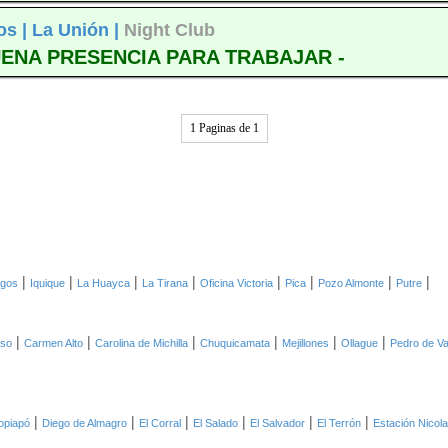
os |
La Unión |
Night Club
UENA PRESENCIA PARA TRABAJAR -
1 Paginas de 1
|
|
|
|
|
|
|
|
agos
Iquique
La Huayca
La Tirana
Oficina Victoria
Pica
Pozo Almonte
Putre
|
|
|
|
|
|
oso
Carmen Alto
Carolina de Michilla
Chuquicamata
Mejillones
Ollague
Pedro de Va
|
|
|
|
|
|
opiapó
Diego de Almagro
El Corral
El Salado
El Salvador
El Terrón
Estación Nicol