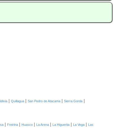
|
|
|
|
ldivia
Quillagua
San Pedro de Atacama
Sierra Gorda
|
|
|
|
|
|
asa
Freirina
Huasco
La Arena
La Higuerita
La Vega
Las