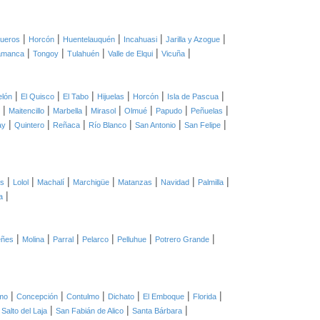
|
|
|
|
|
ueros
Horcón
Huentelauquén
Incahuasi
Jarilla y Azogue
|
|
|
|
|
amanca
Tongoy
Tulahuén
Valle de Elqui
Vicuña
|
|
|
|
|
|
elón
El Quisco
El Tabo
Hijuelas
Horcón
Isla de Pascua
|
|
|
|
|
|
|
Maitencillo
Marbella
Mirasol
Olmué
Papudo
Peñuelas
|
|
|
|
|
|
ay
Quintero
Reñaca
Río Blanco
San Antonio
San Felipe
|
|
|
|
|
|
|
as
Lolol
Machalí
Marchigüe
Matanzas
Navidad
Palmilla
|
a
|
|
|
|
|
|
eñes
Molina
Parral
Pelarco
Pelluhue
Potrero Grande
|
|
|
|
|
|
mo
Concepción
Contulmo
Dichato
El Emboque
Florida
|
|
|
|
Salto del Laja
San Fabián de Alico
Santa Bárbara