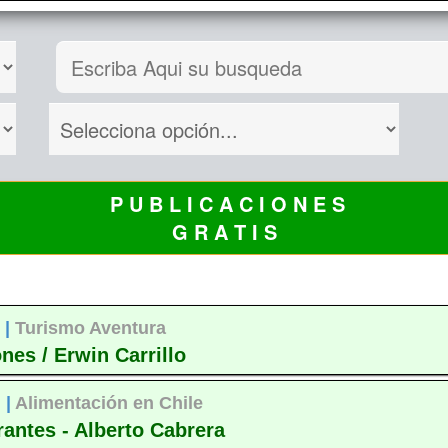
P U B L I C A C I O N E S
G R A T I S
 |
Turismo Aventura
nes / Erwin Carrillo
 |
Alimentación en Chile
rantes - Alberto Cabrera