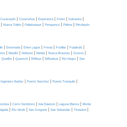
|
|
|
|
|
|
Curacautín
Curarrehue
Esperanza
Freire
Galvarino
|
|
|
|
|
Nueva Toltén
Pailahueque
Perquenco
Pidima
Pitrufquén
|
|
|
|
|
|
llo
Ensenada
Entre Lagos
Fresia
Frutillar
Futaleufú
|
|
|
|
|
|
mos
Maullín
Neltume
Niebla
Nueva Braunau
Osorno
|
|
|
|
|
|
Quellón
Quemchi
Riñihue
Riñinahue
Río Negro
San
|
|
|
 Ingeniero Ibañez
Puerto Sanchez
Puerto Tranquilo
|
|
|
|
orotea
Cerro Sombrero
Isla Dawson
Laguna Blanca
Monte
|
|
|
|
|
elgada
Río Verde
San Gregorio
San Sebastián
Timaukel