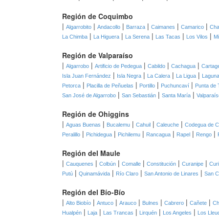
Región de Coquimbo
|
|
|
|
|
|
Algarrobito
Andacollo
Barraza
Caimanes
Camarico
Cha
|
|
|
|
|
La Chimba
La Higuera
La Serena
Las Tacas
Los Vilos
Mi
Región de Valparaíso
|
|
|
|
|
Algarrobo
Artificio de Pedegua
Cabildo
Cachagua
Cartag
|
|
|
|
Isla Juan Fernández
Isla Negra
La Calera
La Ligua
Laguna
|
|
|
|
Petorca
Placilla de Peñuelas
Portillo
Puchuncaví
Punta de 
|
|
|
San José de Algarrobo
San Sebastián
Santa María
Valparaís
Región de Ohiggins
|
|
|
|
|
Aguas Buenas
Bucalemu
Cahuil
Caleuche
Codegua de C
|
|
|
|
|
|
Peralillo
Pichidegua
Pichilemu
Rancagua
Rapel
Rengo
Región del Maule
|
|
|
|
|
|
Cauquenes
Colbún
Comalle
Constitución
Curanipe
Cur
|
|
|
|
Putú
Quinamávida
Río Claro
San Antonio de Linares
San C
Región del Bío-Bío
|
|
|
|
|
|
|
Alto Biobío
Antuco
Arauco
Bulnes
Cabrero
Cañete
Ch
|
|
|
|
|
Hualpén
Laja
Las Trancas
Lirquén
Los Angeles
Los Lleu