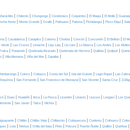
|
|
|
|
|
|
|
ñaral Alto
Chilecito
Chungungo
Condoriaco
Coquimbo
El Maqui
El Molle
Guanaq
|
|
|
|
|
|
|
ncha Norte
Monte Grande
Ovalle
Paihuano
Paloma
Pichidangui
Pisco Elqui
Sal
|
|
|
|
|
|
|
|
ena
Casablanca
Catapilco
Catemu
Cholota
Concón
Cuncumén
El Belloto
El M
|
|
|
|
|
|
|
 Verde
Las Cruces
Limache
Llay-Llay
Llo-Lleo
Lo Abarca
Los Andes
Los Molles
|
|
|
|
|
|
Tralca
Putaendo
Quebrada Alvarado
Quebrada de Herrera
Quillota
Quilpué
Quint
|
|
|
|
o
Villa Alemana
Viña del Mar
Zapallar
|
|
|
|
|
|
himbarongo
Coinco
Coltauco
Costa del Sol
Isla del Guindo
Lago Rapel
Las Cabr
|
|
|
|
|
Requínoa
San Fernando
San Francisco de Mostazal
San Vicente
Santa Cruz
Zúñig
|
|
|
|
|
|
|
|
|
icó
Duao
Hualañé
Iloca
La Pesca
Licantén
Linares
Liucura
Longaví
Los Qu
|
|
|
|
lemente
San Javier
Talca
Vilches
|
|
|
|
|
|
|
iguayante
Chillán
Chillán Viejo
Chillancito
Cobquecura
Coelemu
Coihueco
Coliu
|
|
|
|
|
|
|
|
ques
Lota
Ninhue
Orilla del Itata
Pinto
Polcura
Puente Ñuble
Quillón
Quirihue