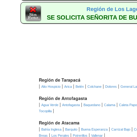
Región de Los Lag
SE SOLICITA SEÑORITA DE B
Región de Tarapacá
|
|
|
|
|
|
Alto Hospicio
Arica
Belén
Colchane
Dolores
General L
Región de Antofagasta
|
|
|
|
|
Agua Verde
Antofagasta
Baquedano
Calama
Caleta Pap
|
Tocopilla
Región de Atacama
|
|
|
|
|
Bahía Inglesa
Barquito
Buena Esperanza
Carrizal Bajo
C
|
|
|
|
Breas
Los Perales
Potrerillos
Vallenar