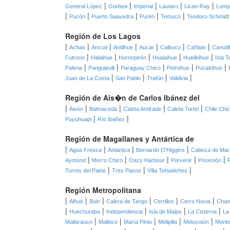
|
|
|
|
|
General López
Gorbea
Imperial
Lautaro
Lican-Ray
Lonq
|
|
|
|
|
Pucón
Puerto Saavedra
Purén
Temuco
Teodoro Schmidt
Región de Los Lagos
|
|
|
|
|
|
|
Achao
Ancud
Antilhue
Aucar
Calbuco
Cañitas
Canutil
|
|
|
|
|
Futrono
Halaihue
Hornopirén
Hualaihue
Huellelhue
Isla T
|
|
|
|
|
Palena
Panguipulli
Paraguay Chico
Petrohue
Pucatrihue
|
|
|
|
Juan de La Costa
San Pablo
Trafún
Valdivia
Región de Ais�n de Carlos Ibánez del
|
|
|
|
|
Aisén
Balmaceda
Caleta Andrade
Caleta Tortel
Chile Chi
|
|
Puyuhuapi
Río Ibañez
Región de Magallanes y Antártica de
|
|
|
|
Agua Fresca
Antártica
Bernardo O'Higgins
Cabeza de Mar
|
|
|
|
|
Aymond
Morro Chico
Oazy Harbour
Porvenir
Posesión
|
|
|
Torres del Paine
Tres Pasos
Villa Tehuelches
Región Metropolitana
|
|
|
|
|
|
Alhué
Buin
Calera de Tango
Cerrillos
Cerro Navia
Cha
|
|
|
|
|
Huechuraba
Independencia
Isla de Maipo
La Cisterna
La
|
|
|
|
|
Mallarauco
Malloco
María Pinto
Melipilla
Melocotón
Monte