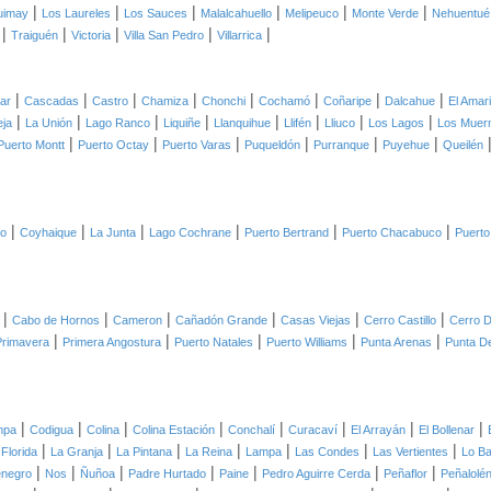
|
|
|
|
|
|
uimay
Los Laureles
Los Sauces
Malalcahuello
Melipeuco
Monte Verde
Nehuentué
|
|
|
|
|
Traiguén
Victoria
Villa San Pedro
Villarrica
|
|
|
|
|
|
|
|
lar
Cascadas
Castro
Chamiza
Chonchi
Cochamó
Coñaripe
Dalcahue
El Amari
|
|
|
|
|
|
|
|
eja
La Unión
Lago Ranco
Liquiñe
Llanquihue
Llifén
Lliuco
Los Lagos
Los Muer
|
|
|
|
|
|
Puerto Montt
Puerto Octay
Puerto Varas
Puqueldón
Purranque
Puyehue
Queilén
|
|
|
|
|
|
co
Coyhaique
La Junta
Lago Cochrane
Puerto Bertrand
Puerto Chacabuco
Puerto
|
|
|
|
|
|
Cabo de Hornos
Cameron
Cañadón Grande
Casas Viejas
Cerro Castillo
Cerro D
|
|
|
|
|
Primavera
Primera Angostura
Puerto Natales
Puerto Williams
Punta Arenas
Punta D
|
|
|
|
|
|
|
|
mpa
Codigua
Colina
Colina Estación
Conchalí
Curacaví
El Arrayán
El Bollenar
|
|
|
|
|
|
|
 Florida
La Granja
La Pintana
La Reina
Lampa
Las Condes
Las Vertientes
Lo B
|
|
|
|
|
|
|
negro
Nos
Ñuñoa
Padre Hurtado
Paine
Pedro Aguirre Cerda
Peñaflor
Peñalolé