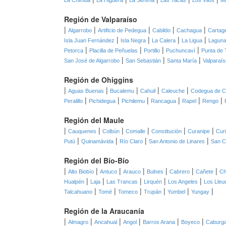
La Chimba
La Higuera
La Serena
Las Tacas
Los Vilos
Mi
Región de Valparaíso
|
|
|
|
|
Algarrobo
Artificio de Pedegua
Cabildo
Cachagua
Cartag
|
|
|
|
Isla Juan Fernández
Isla Negra
La Calera
La Ligua
Laguna
|
|
|
|
Petorca
Placilla de Peñuelas
Portillo
Puchuncaví
Punta de 
|
|
|
San José de Algarrobo
San Sebastián
Santa María
Valparaís
Región de Ohiggins
|
|
|
|
|
Aguas Buenas
Bucalemu
Cahuil
Caleuche
Codegua de C
|
|
|
|
|
|
Peralillo
Pichidegua
Pichilemu
Rancagua
Rapel
Rengo
Región del Maule
|
|
|
|
|
|
Cauquenes
Colbún
Comalle
Constitución
Curanipe
Cur
|
|
|
|
Putú
Quinamávida
Río Claro
San Antonio de Linares
San C
Región del Bío-Bío
|
|
|
|
|
|
|
Alto Biobío
Antuco
Arauco
Bulnes
Cabrero
Cañete
Ch
|
|
|
|
|
Hualpén
Laja
Las Trancas
Lirquén
Los Angeles
Los Lleu
|
|
|
|
|
|
Talcahuano
Tomé
Tomeco
Trupán
Yumbel
Yungay
Región de la Araucanía
|
|
|
|
|
|
Almagro
Ancahual
Angol
Barros Arana
Boyeco
Caburg