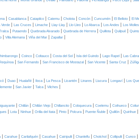
ncha Norte
Monte Grande
Ovalle
Paihuano
Paloma
Pichidangui
Pisco Elqui
Sal
|
|
|
|
|
|
|
|
ena
Casablanca
Catapilco
Catemu
Cholota
Concón
Cuncumén
El Belloto
El M
|
|
|
|
|
|
|
 Verde
Las Cruces
Limache
Llay-Llay
Llo-Lleo
Lo Abarca
Los Andes
Los Molles
|
|
|
|
|
|
Tralca
Putaendo
Quebrada Alvarado
Quebrada de Herrera
Quillota
Quilpué
Quint
|
|
|
|
o
Villa Alemana
Viña del Mar
Zapallar
|
|
|
|
|
|
himbarongo
Coinco
Coltauco
Costa del Sol
Isla del Guindo
Lago Rapel
Las Cabr
|
|
|
|
|
Requínoa
San Fernando
San Francisco de Mostazal
San Vicente
Santa Cruz
Zúñig
|
|
|
|
|
|
|
|
|
icó
Duao
Hualañé
Iloca
La Pesca
Licantén
Linares
Liucura
Longaví
Los Qu
|
|
|
|
lemente
San Javier
Talca
Vilches
|
|
|
|
|
|
|
iguayante
Chillán
Chillán Viejo
Chillancito
Cobquecura
Coelemu
Coihueco
Coliu
|
|
|
|
|
|
|
|
ques
Lota
Ninhue
Orilla del Itata
Pinto
Polcura
Puente Ñuble
Quillón
Quirihue
|
|
|
|
|
|
|
|
a
Carahue
Carilafquén
Casahue
Catripulli
Chanlelfu
Cholchol
Collipulli
Cunco