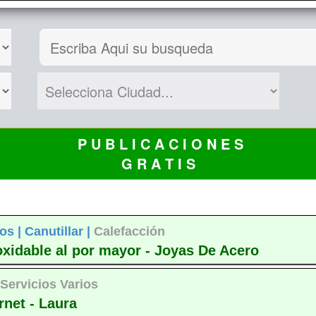
P U B L I C A C I O N E S
G R A T I S
os |
Canutillar |
Calefacción
noxidable al por mayor - Joyas De Acero
|
Servicios Varios
rnet - Laura