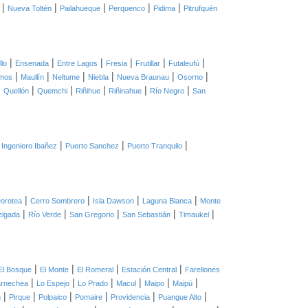
|
|
|
|
|
Nueva Toltén
Pailahueque
Perquenco
Pidima
Pitrufquén
|
|
|
|
|
|
llo
Ensenada
Entre Lagos
Fresia
Frutillar
Futaleufú
|
|
|
|
|
|
mos
Maullín
Neltume
Niebla
Nueva Braunau
Osorno
|
|
|
|
|
|
Quellón
Quemchi
Riñihue
Riñinahue
Río Negro
San
|
|
|
 Ingeniero Ibañez
Puerto Sanchez
Puerto Tranquilo
|
|
|
|
orotea
Cerro Sombrero
Isla Dawson
Laguna Blanca
Monte
|
|
|
|
|
elgada
Río Verde
San Gregorio
San Sebastián
Timaukel
|
|
|
|
El Bosque
El Monte
El Romeral
Estación Central
Farellones
|
|
|
|
|
|
arnechea
Lo Espejo
Lo Prado
Macul
Maipo
Maipú
|
|
|
|
|
|
n
Pirque
Polpaico
Pomaire
Providencia
Puangue Alto