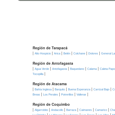
Región de Tarapacá
|
|
|
|
|
|
Alto Hospicio
Arica
Belén
Colchane
Dolores
General L
Región de Antofagasta
|
|
|
|
|
Agua Verde
Antofagasta
Baquedano
Calama
Caleta Pap
|
Tocopilla
Región de Atacama
|
|
|
|
|
Bahía Inglesa
Barquito
Buena Esperanza
Carrizal Bajo
C
|
|
|
|
Breas
Los Perales
Potrerillos
Vallenar
Región de Coquimbo
|
|
|
|
|
|
Algarrobito
Andacollo
Barraza
Caimanes
Camarico
Cha
|
|
|
|
|