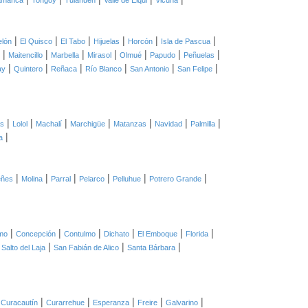
amanca
Tongoy
Tulahuén
Valle de Elqui
Vicuña
|
|
|
|
|
|
elón
El Quisco
El Tabo
Hijuelas
Horcón
Isla de Pascua
|
|
|
|
|
|
|
Maitencillo
Marbella
Mirasol
Olmué
Papudo
Peñuelas
|
|
|
|
|
|
ay
Quintero
Reñaca
Río Blanco
San Antonio
San Felipe
|
|
|
|
|
|
|
as
Lolol
Machalí
Marchigüe
Matanzas
Navidad
Palmilla
|
a
|
|
|
|
|
|
eñes
Molina
Parral
Pelarco
Pelluhue
Potrero Grande
|
|
|
|
|
|
mo
Concepción
Contulmo
Dichato
El Emboque
Florida
|
|
|
|
Salto del Laja
San Fabián de Alico
Santa Bárbara
|
|
|
|
|
|
Curacautín
Curarrehue
Esperanza
Freire
Galvarino