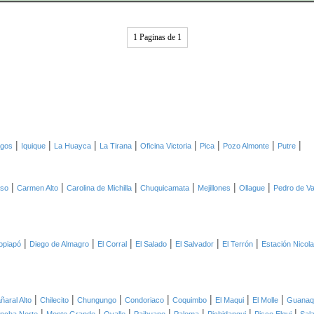
1 Paginas de 1
|
|
|
|
|
|
|
|
agos
Iquique
La Huayca
La Tirana
Oficina Victoria
Pica
Pozo Almonte
Putre
|
|
|
|
|
|
oso
Carmen Alto
Carolina de Michilla
Chuquicamata
Mejillones
Ollague
Pedro de Va
|
|
|
|
|
|
opiapó
Diego de Almagro
El Corral
El Salado
El Salvador
El Terrón
Estación Nicol
|
|
|
|
|
|
|
ñaral Alto
Chilecito
Chungungo
Condoriaco
Coquimbo
El Maqui
El Molle
Guanaq
|
|
|
|
|
|
|