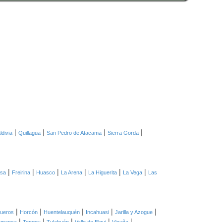
|
|
|
|
ldivia
Quillagua
San Pedro de Atacama
Sierra Gorda
|
|
|
|
|
|
asa
Freirina
Huasco
La Arena
La Higuerita
La Vega
Las
|
|
|
|
|
ueros
Horcón
Huentelauquén
Incahuasi
Jarilla y Azogue
|
|
|
|
|