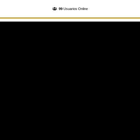
INGRESA A TU CUENTA
99
Usuarios Online
REGISTRATE