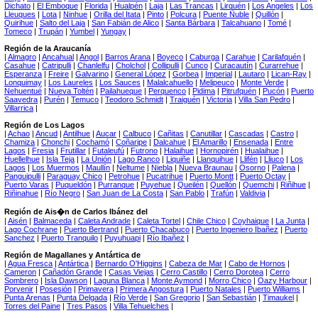
Dichato
|
El Emboque
|
Florida
|
Hualpén
|
Laja
|
Las Trancas
|
Lirquén
|
Los Angeles
|
Los
Lleuques
|
Lota
|
Ninhue
|
Orilla del Itata
|
Pinto
|
Polcura
|
Puente Ñuble
|
Quillón
|
Quirihue
|
Salto del Laja
|
San Fabián de Alico
|
Santa Bárbara
|
Talcahuano
|
Tomé
|
Tomeco
|
Trupán
|
Yumbel
|
Yungay
|
Región de la Araucanía
|
Almagro
|
Ancahual
|
Angol
|
Barros Arana
|
Boyeco
|
Caburga
|
Carahue
|
Carilafquén
|
Casahue
|
Catripulli
|
Chanlelfu
|
Cholchol
|
Collipulli
|
Cunco
|
Curacautín
|
Curarrehue
|
Esperanza
|
Freire
|
Galvarino
|
General López
|
Gorbea
|
Imperial
|
Lautaro
|
Lican-Ray
|
Lonquimay
|
Los Laureles
|
Los Sauces
|
Malalcahuello
|
Melipeuco
|
Monte Verde
|
Nehuentué
|
Nueva Toltén
|
Pailahueque
|
Perquenco
|
Pidima
|
Pitrufquén
|
Pucón
|
Puerto
Saavedra
|
Purén
|
Temuco
|
Teodoro Schmidt
|
Traiguén
|
Victoria
|
Villa San Pedro
|
Villarrica
|
Región de Los Lagos
|
Achao
|
Ancud
|
Antilhue
|
Aucar
|
Calbuco
|
Cañitas
|
Canutillar
|
Cascadas
|
Castro
|
Chamiza
|
Chonchi
|
Cochamó
|
Coñaripe
|
Dalcahue
|
El Amarillo
|
Ensenada
|
Entre
Lagos
|
Fresia
|
Frutillar
|
Futaleufú
|
Futrono
|
Halaihue
|
Hornopirén
|
Hualaihue
|
Huellelhue
|
Isla Teja
|
La Unión
|
Lago Ranco
|
Liquiñe
|
Llanquihue
|
Llifén
|
Lliuco
|
Los
Lagos
|
Los Muermos
|
Maullín
|
Neltume
|
Niebla
|
Nueva Braunau
|
Osorno
|
Palena
|
Panguipulli
|
Paraguay Chico
|
Petrohue
|
Pucatrihue
|
Puerto Montt
|
Puerto Octay
|
Puerto Varas
|
Puqueldón
|
Purranque
|
Puyehue
|
Queilén
|
Quellón
|
Quemchi
|
Riñihue
|
Riñinahue
|
Río Negro
|
San Juan de La Costa
|
San Pablo
|
Trafún
|
Valdivia
|
Región de Ais�n de Carlos Ibánez del
|
Aisén
|
Balmaceda
|
Caleta Andrade
|
Caleta Tortel
|
Chile Chico
|
Coyhaique
|
La Junta
|
Lago Cochrane
|
Puerto Bertrand
|
Puerto Chacabuco
|
Puerto Ingeniero Ibañez
|
Puerto
Sanchez
|
Puerto Tranquilo
|
Puyuhuapi
|
Río Ibañez
|
Región de Magallanes y Antártica de
|
Agua Fresca
|
Antártica
|
Bernardo O'Higgins
|
Cabeza de Mar
|
Cabo de Hornos
|
Cameron
|
Cañadón Grande
|
Casas Viejas
|
Cerro Castillo
|
Cerro Dorotea
|
Cerro
Sombrero
|
Isla Dawson
|
Laguna Blanca
|
Monte Aymond
|
Morro Chico
|
Oazy Harbour
|
Porvenir
|
Posesión
|
Primavera
|
Primera Angostura
|
Puerto Natales
|
Puerto Williams
|
Punta Arenas
|
Punta Delgada
|
Río Verde
|
San Gregorio
|
San Sebastián
|
Timaukel
|
Torres del Paine
|
Tres Pasos
|
Villa Tehuelches
|