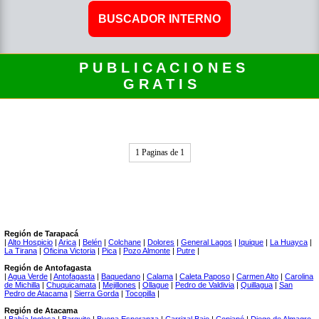
P U B L I C A C I O N E S
G R A T I S
1 Paginas de 1
Región de Tarapacá
|
Alto Hospicio
|
Arica
|
Belén
|
Colchane
|
Dolores
|
General Lagos
|
Iquique
|
La Huayca
|
La Tirana
|
Oficina Victoria
|
Pica
|
Pozo Almonte
|
Putre
|
Región de Antofagasta
|
Agua Verde
|
Antofagasta
|
Baquedano
|
Calama
|
Caleta Paposo
|
Carmen Alto
|
Carolina
de Michilla
|
Chuquicamata
|
Mejillones
|
Ollague
|
Pedro de Valdivia
|
Quillagua
|
San
Pedro de Atacama
|
Sierra Gorda
|
Tocopilla
|
Región de Atacama