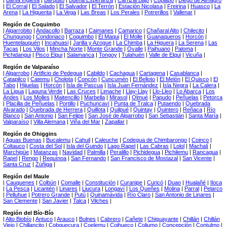
|
Bahía Inglesa
|
Barquito
|
Buena Esperanza
|
Carrizal Bajo
|
Copiapó
|
Diego de Almagro
|
El Corral
|
El Salado
|
El Salvador
|
El Terrón
|
Estación Nicolasa
|
Freirina
|
Huasco
|
La
Arena
|
La Higuerita
|
La Vega
|
Las Breas
|
Los Perales
|
Potrerillos
|
Vallenar
|
Región de Coquimbo
|
Algarrobito
|
Andacollo
|
Barraza
|
Caimanes
|
Camarico
|
Chañaral Alto
|
Chilecito
|
Chungungo
|
Condoriaco
|
Coquimbo
|
El Maqui
|
El Molle
|
Guanaqueros
|
Horcón
|
Huentelauquén
|
Incahuasi
|
Jarilla y Azogue
|
La Chimba
|
La Higuera
|
La Serena
|
Las
Tacas
|
Los Vilos
|
Mincha Norte
|
Monte Grande
|
Ovalle
|
Paihuano
|
Paloma
|
Pichidangui
|
Pisco Elqui
|
Salamanca
|
Tongoy
|
Tulahuén
|
Valle de Elqui
|
Vicuña
|
Región de Valparaíso
|
Algarrobo
|
Artificio de Pedegua
|
Cabildo
|
Cachagua
|
Cartagena
|
Casablanca
|
Catapilco
|
Catemu
|
Cholota
|
Concón
|
Cuncumén
|
El Belloto
|
El Melón
|
El Quisco
|
El
Tabo
|
Hijuelas
|
Horcón
|
Isla de Pascua
|
Isla Juan Fernández
|
Isla Negra
|
La Calera
|
La Ligua
|
Laguna Verde
|
Las Cruces
|
Limache
|
Llay-Llay
|
Llo-Lleo
|
Lo Abarca
|
Los
Andes
|
Los Molles
|
Maitencillo
|
Marbella
|
Mirasol
|
Olmué
|
Papudo
|
Peñuelas
|
Petorca
|
Placilla de Peñuelas
|
Portillo
|
Puchuncaví
|
Punta de Tralca
|
Putaendo
|
Quebrada
Alvarado
|
Quebrada de Herrera
|
Quillota
|
Quilpué
|
Quintay
|
Quintero
|
Reñaca
|
Río
Blanco
|
San Antonio
|
San Felipe
|
San José de Algarrobo
|
San Sebastián
|
Santa María
|
Valparaíso
|
Villa Alemana
|
Viña del Mar
|
Zapallar
|
Región de Ohiggins
|
Aguas Buenas
|
Bucalemu
|
Cahuil
|
Caleuche
|
Codegua de Chimbarongo
|
Coinco
|
Coltauco
|
Costa del Sol
|
Isla del Guindo
|
Lago Rapel
|
Las Cabras
|
Lolol
|
Machalí
|
Marchigüe
|
Matanzas
|
Navidad
|
Palmilla
|
Peralillo
|
Pichidegua
|
Pichilemu
|
Rancagua
|
Rapel
|
Rengo
|
Requínoa
|
San Fernando
|
San Francisco de Mostazal
|
San Vicente
|
Santa Cruz
|
Zúñiga
|
Región del Maule
|
Cauquenes
|
Colbún
|
Comalle
|
Constitución
|
Curanipe
|
Curicó
|
Duao
|
Hualañé
|
Iloca
|
La Pesca
|
Licantén
|
Linares
|
Liucura
|
Longaví
|
Los Queñes
|
Molina
|
Parral
|
Pelarco
|
Pelluhue
|
Potrero Grande
|
Putú
|
Quinamávida
|
Río Claro
|
San Antonio de Linares
|
San Clemente
|
San Javier
|
Talca
|
Vilches
|
Región del Bío-Bío
|
Alto Biobío
|
Antuco
|
Arauco
|
Bulnes
|
Cabrero
|
Cañete
|
Chiguayante
|
Chillán
|
Chillán
Viejo
|
Chillancito
|
Cobquecura
|
Coelemu
|
Coihueco
|
Coliumo
|
Concepción
|
Contulmo
|