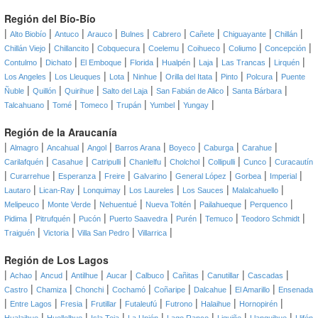
Región del Bío-Bío
|
|
|
|
|
|
|
|
|
Alto Biobío
Antuco
Arauco
Bulnes
Cabrero
Cañete
Chiguayante
Chillán
|
|
|
|
|
|
|
Chillán Viejo
Chillancito
Cobquecura
Coelemu
Coihueco
Coliumo
Concepción
|
|
|
|
|
|
|
|
Contulmo
Dichato
El Emboque
Florida
Hualpén
Laja
Las Trancas
Lirquén
|
|
|
|
|
|
|
Los Angeles
Los Lleuques
Lota
Ninhue
Orilla del Itata
Pinto
Polcura
Puente
|
|
|
|
|
|
Ñuble
Quillón
Quirihue
Salto del Laja
San Fabián de Alico
Santa Bárbara
|
|
|
|
|
|
Talcahuano
Tomé
Tomeco
Trupán
Yumbel
Yungay
Región de la Araucanía
|
|
|
|
|
|
|
|
Almagro
Ancahual
Angol
Barros Arana
Boyeco
Caburga
Carahue
|
|
|
|
|
|
|
Carilafquén
Casahue
Catripulli
Chanlelfu
Cholchol
Collipulli
Cunco
Curacautín
|
|
|
|
|
|
|
|
Curarrehue
Esperanza
Freire
Galvarino
General López
Gorbea
Imperial
|
|
|
|
|
|
Lautaro
Lican-Ray
Lonquimay
Los Laureles
Los Sauces
Malalcahuello
|
|
|
|
|
|
Melipeuco
Monte Verde
Nehuentué
Nueva Toltén
Pailahueque
Perquenco
|
|
|
|
|
|
|
Pidima
Pitrufquén
Pucón
Puerto Saavedra
Purén
Temuco
Teodoro Schmidt
|
|
|
|
Traiguén
Victoria
Villa San Pedro
Villarrica
Región de Los Lagos
|
|
|
|
|
|
|
|
|
Achao
Ancud
Antilhue
Aucar
Calbuco
Cañitas
Canutillar
Cascadas
|
|
|
|
|
|
|
Castro
Chamiza
Chonchi
Cochamó
Coñaripe
Dalcahue
El Amarillo
Ensenada
|
|
|
|
|
|
|
|
Entre Lagos
Fresia
Frutillar
Futaleufú
Futrono
Halaihue
Hornopirén
|
|
|
|
|
|
|