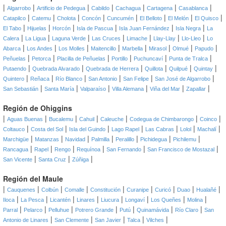
|
|
|
|
|
|
|
Algarrobo
Artificio de Pedegua
Cabildo
Cachagua
Cartagena
Casablanca
|
|
|
|
|
|
|
|
Catapilco
Catemu
Cholota
Concón
Cuncumén
El Belloto
El Melón
El Quisco
|
|
|
|
|
|
El Tabo
Hijuelas
Horcón
Isla de Pascua
Isla Juan Fernández
Isla Negra
La
|
|
|
|
|
|
|
Calera
La Ligua
Laguna Verde
Las Cruces
Limache
Llay-Llay
Llo-Lleo
Lo
|
|
|
|
|
|
|
|
Abarca
Los Andes
Los Molles
Maitencillo
Marbella
Mirasol
Olmué
Papudo
|
|
|
|
|
|
Peñuelas
Petorca
Placilla de Peñuelas
Portillo
Puchuncaví
Punta de Tralca
|
|
|
|
|
|
Putaendo
Quebrada Alvarado
Quebrada de Herrera
Quillota
Quilpué
Quintay
|
|
|
|
|
|
Quintero
Reñaca
Río Blanco
San Antonio
San Felipe
San José de Algarrobo
|
|
|
|
|
|
San Sebastián
Santa María
Valparaíso
Villa Alemana
Viña del Mar
Zapallar
Región de Ohiggins
|
|
|
|
|
|
|
Aguas Buenas
Bucalemu
Cahuil
Caleuche
Codegua de Chimbarongo
Coinco
|
|
|
|
|
|
|
Coltauco
Costa del Sol
Isla del Guindo
Lago Rapel
Las Cabras
Lolol
Machalí
|
|
|
|
|
|
|
Marchigüe
Matanzas
Navidad
Palmilla
Peralillo
Pichidegua
Pichilemu
|
|
|
|
|
|
Rancagua
Rapel
Rengo
Requínoa
San Fernando
San Francisco de Mostazal
|
|
|
San Vicente
Santa Cruz
Zúñiga
Región del Maule
|
|
|
|
|
|
|
|
|
Cauquenes
Colbún
Comalle
Constitución
Curanipe
Curicó
Duao
Hualañé
|
|
|
|
|
|
|
|
Iloca
La Pesca
Licantén
Linares
Liucura
Longaví
Los Queñes
Molina
|
|
|
|
|
|
|
Parral
Pelarco
Pelluhue
Potrero Grande
Putú
Quinamávida
Río Claro
San
|
|
|
|
|
Antonio de Linares
San Clemente
San Javier
Talca
Vilches