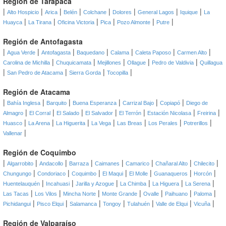
Región de Tarapacá
|
|
|
|
|
|
|
|
Alto Hospicio
Arica
Belén
Colchane
Dolores
General Lagos
Iquique
La
|
|
|
|
|
|
Huayca
La Tirana
Oficina Victoria
Pica
Pozo Almonte
Putre
Región de Antofagasta
|
|
|
|
|
|
|
Agua Verde
Antofagasta
Baquedano
Calama
Caleta Paposo
Carmen Alto
|
|
|
|
|
Carolina de Michilla
Chuquicamata
Mejillones
Ollague
Pedro de Valdivia
Quillagua
|
|
|
|
San Pedro de Atacama
Sierra Gorda
Tocopilla
Región de Atacama
|
|
|
|
|
|
Bahía Inglesa
Barquito
Buena Esperanza
Carrizal Bajo
Copiapó
Diego de
|
|
|
|
|
|
|
Almagro
El Corral
El Salado
El Salvador
El Terrón
Estación Nicolasa
Freirina
|
|
|
|
|
|
|
Huasco
La Arena
La Higuerita
La Vega
Las Breas
Los Perales
Potrerillos
|
Vallenar
Región de Coquimbo
|
|
|
|
|
|
|
|
Algarrobito
Andacollo
Barraza
Caimanes
Camarico
Chañaral Alto
Chilecito
|
|
|
|
|
|
|
Chungungo
Condoriaco
Coquimbo
El Maqui
El Molle
Guanaqueros
Horcón
|
|
|
|
|
|
Huentelauquén
Incahuasi
Jarilla y Azogue
La Chimba
La Higuera
La Serena
|
|
|
|
|
|
|
Las Tacas
Los Vilos
Mincha Norte
Monte Grande
Ovalle
Paihuano
Paloma
|
|
|
|
|
|
|
Pichidangui
Pisco Elqui
Salamanca
Tongoy
Tulahuén
Valle de Elqui
Vicuña
Región de Valparaíso