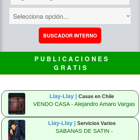
P U B L I C A C I O N E S
G R A T I S
Llay-Llay |
Casas en Chile
VENDO CASA - Alejandro Amaro Vargas
Llay-Llay |
Servicios Varios
SABANAS DE SATIN -