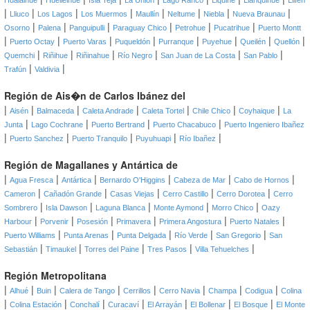
Hualaihue
Huellelhue
Isla Teja
La Unión
Lago Ranco
Liquiñe
Llanquihue
Llifén
|
|
|
|
|
|
|
|
Lliuco
Los Lagos
Los Muermos
Maullín
Neltume
Niebla
Nueva Braunau
|
|
|
|
|
|
Osorno
Palena
Panguipulli
Paraguay Chico
Petrohue
Pucatrihue
Puerto Montt
|
|
|
|
|
|
|
|
Puerto Octay
Puerto Varas
Puqueldón
Purranque
Puyehue
Queilén
Quellón
|
|
|
|
|
|
Quemchi
Riñihue
Riñinahue
Río Negro
San Juan de La Costa
San Pablo
|
|
Trafún
Valdivia
Región de Ais�n de Carlos Ibánez del
|
|
|
|
|
|
|
Aisén
Balmaceda
Caleta Andrade
Caleta Tortel
Chile Chico
Coyhaique
La
|
|
|
|
Junta
Lago Cochrane
Puerto Bertrand
Puerto Chacabuco
Puerto Ingeniero Ibañez
|
|
|
|
|
Puerto Sanchez
Puerto Tranquilo
Puyuhuapi
Río Ibañez
Región de Magallanes y Antártica de
|
|
|
|
|
|
Agua Fresca
Antártica
Bernardo O'Higgins
Cabeza de Mar
Cabo de Hornos
|
|
|
|
|
Cameron
Cañadón Grande
Casas Viejas
Cerro Castillo
Cerro Dorotea
Cerro
|
|
|
|
|
Sombrero
Isla Dawson
Laguna Blanca
Monte Aymond
Morro Chico
Oazy
|
|
|
|
|
|
Harbour
Porvenir
Posesión
Primavera
Primera Angostura
Puerto Natales
|
|
|
|
|
Puerto Williams
Punta Arenas
Punta Delgada
Río Verde
San Gregorio
San
|
|
|
|
|
Sebastián
Timaukel
Torres del Paine
Tres Pasos
Villa Tehuelches
Región Metropolitana
|
|
|
|
|
|
|
|
Alhué
Buin
Calera de Tango
Cerrillos
Cerro Navia
Champa
Codigua
Colina
|
|
|
|
|
|
|
Colina Estación
Conchalí
Curacaví
El Arrayán
El Bollenar
El Bosque
El Monte