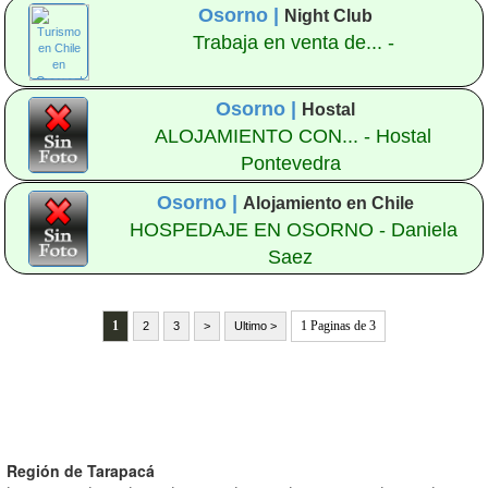
Osorno |
Night Club
Trabaja en venta de... -
Osorno |
Hostal
ALOJAMIENTO CON... - Hostal
Pontevedra
Osorno |
Alojamiento en Chile
HOSPEDAJE EN OSORNO - Daniela
Saez
1
1 Paginas de 3
2
3
>
Ultimo >
Región de Tarapacá