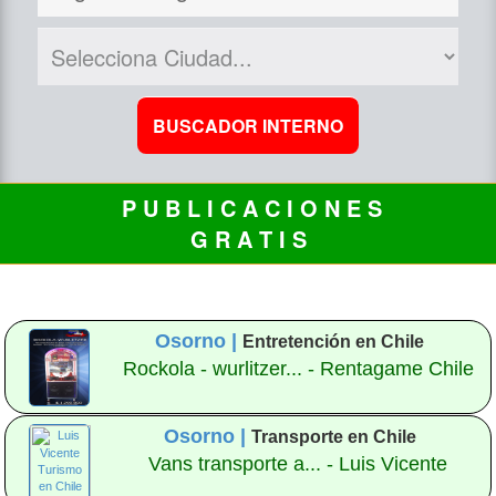
P U B L I C A C I O N E S
G R A T I S
Osorno |
Entretención en Chile
Rockola - wurlitzer... - Rentagame Chile
Osorno |
Transporte en Chile
Vans transporte a... - Luis Vicente