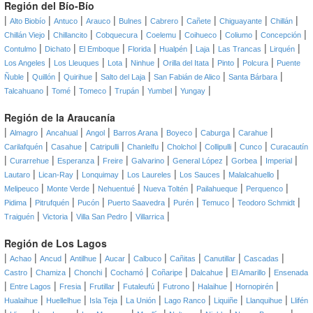
Región del Bío-Bío
|
|
|
|
|
|
|
|
|
Alto Biobío
Antuco
Arauco
Bulnes
Cabrero
Cañete
Chiguayante
Chillán
|
|
|
|
|
|
|
Chillán Viejo
Chillancito
Cobquecura
Coelemu
Coihueco
Coliumo
Concepción
|
|
|
|
|
|
|
|
Contulmo
Dichato
El Emboque
Florida
Hualpén
Laja
Las Trancas
Lirquén
|
|
|
|
|
|
|
Los Angeles
Los Lleuques
Lota
Ninhue
Orilla del Itata
Pinto
Polcura
Puente
|
|
|
|
|
|
Ñuble
Quillón
Quirihue
Salto del Laja
San Fabián de Alico
Santa Bárbara
|
|
|
|
|
|
Talcahuano
Tomé
Tomeco
Trupán
Yumbel
Yungay
Región de la Araucanía
|
|
|
|
|
|
|
|
Almagro
Ancahual
Angol
Barros Arana
Boyeco
Caburga
Carahue
|
|
|
|
|
|
|
Carilafquén
Casahue
Catripulli
Chanlelfu
Cholchol
Collipulli
Cunco
Curacautín
|
|
|
|
|
|
|
|
Curarrehue
Esperanza
Freire
Galvarino
General López
Gorbea
Imperial
|
|
|
|
|
|
Lautaro
Lican-Ray
Lonquimay
Los Laureles
Los Sauces
Malalcahuello
|
|
|
|
|
|
Melipeuco
Monte Verde
Nehuentué
Nueva Toltén
Pailahueque
Perquenco
|
|
|
|
|
|
|
Pidima
Pitrufquén
Pucón
Puerto Saavedra
Purén
Temuco
Teodoro Schmidt
|
|
|
|
Traiguén
Victoria
Villa San Pedro
Villarrica
Región de Los Lagos
|
|
|
|
|
|
|
|
|
Achao
Ancud
Antilhue
Aucar
Calbuco
Cañitas
Canutillar
Cascadas
|
|
|
|
|
|
|
Castro
Chamiza
Chonchi
Cochamó
Coñaripe
Dalcahue
El Amarillo
Ensenada
|
|
|
|
|
|
|
|
Entre Lagos
Fresia
Frutillar
Futaleufú
Futrono
Halaihue
Hornopirén
|
|
|
|
|
|
|
Hualaihue
Huellelhue
Isla Teja
La Unión
Lago Ranco
Liquiñe
Llanquihue
Llifén