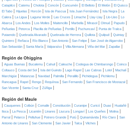
|
|
|
|
|
|
|
|
Catapilco
Catemu
Cholota
Concón
Cuncumén
El Belloto
El Melón
El Quisco
|
|
|
|
|
|
El Tabo
Hijuelas
Horcón
Isla de Pascua
Isla Juan Fernández
Isla Negra
La
|
|
|
|
|
|
|
Calera
La Ligua
Laguna Verde
Las Cruces
Limache
Llay-Llay
Llo-Lleo
Lo
|
|
|
|
|
|
|
|
Abarca
Los Andes
Los Molles
Maitencillo
Marbella
Mirasol
Olmué
Papudo
|
|
|
|
|
|
Peñuelas
Petorca
Placilla de Peñuelas
Portillo
Puchuncaví
Punta de Tralca
|
|
|
|
|
|
Putaendo
Quebrada Alvarado
Quebrada de Herrera
Quillota
Quilpué
Quintay
|
|
|
|
|
|
Quintero
Reñaca
Río Blanco
San Antonio
San Felipe
San José de Algarrobo
|
|
|
|
|
|
San Sebastián
Santa María
Valparaíso
Villa Alemana
Viña del Mar
Zapallar
Región de Ohiggins
|
|
|
|
|
|
|
Aguas Buenas
Bucalemu
Cahuil
Caleuche
Codegua de Chimbarongo
Coinco
|
|
|
|
|
|
|
Coltauco
Costa del Sol
Isla del Guindo
Lago Rapel
Las Cabras
Lolol
Machalí
|
|
|
|
|
|
|
Marchigüe
Matanzas
Navidad
Palmilla
Peralillo
Pichidegua
Pichilemu
|
|
|
|
|
|
Rancagua
Rapel
Rengo
Requínoa
San Fernando
San Francisco de Mostazal
|
|
|
San Vicente
Santa Cruz
Zúñiga
Región del Maule
|
|
|
|
|
|
|
|
|
Cauquenes
Colbún
Comalle
Constitución
Curanipe
Curicó
Duao
Hualañé
|
|
|
|
|
|
|
|
Iloca
La Pesca
Licantén
Linares
Liucura
Longaví
Los Queñes
Molina
|
|
|
|
|
|
|
Parral
Pelarco
Pelluhue
Potrero Grande
Putú
Quinamávida
Río Claro
San
|
|
|
|
|
Antonio de Linares
San Clemente
San Javier
Talca
Vilches