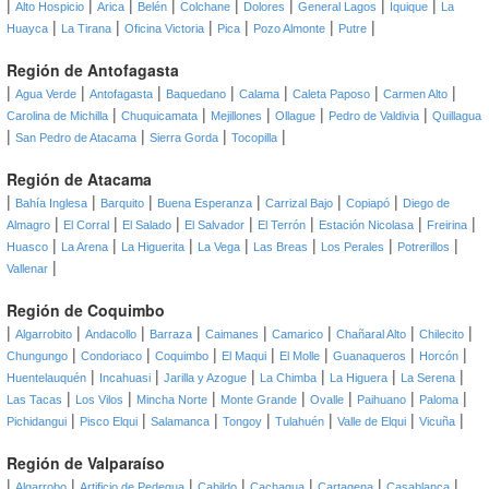
|
|
|
|
|
|
|
|
Alto Hospicio
Arica
Belén
Colchane
Dolores
General Lagos
Iquique
La
|
|
|
|
|
|
Huayca
La Tirana
Oficina Victoria
Pica
Pozo Almonte
Putre
Región de Antofagasta
|
|
|
|
|
|
|
Agua Verde
Antofagasta
Baquedano
Calama
Caleta Paposo
Carmen Alto
|
|
|
|
|
Carolina de Michilla
Chuquicamata
Mejillones
Ollague
Pedro de Valdivia
Quillagua
|
|
|
|
San Pedro de Atacama
Sierra Gorda
Tocopilla
Región de Atacama
|
|
|
|
|
|
Bahía Inglesa
Barquito
Buena Esperanza
Carrizal Bajo
Copiapó
Diego de
|
|
|
|
|
|
|
Almagro
El Corral
El Salado
El Salvador
El Terrón
Estación Nicolasa
Freirina
|
|
|
|
|
|
|
Huasco
La Arena
La Higuerita
La Vega
Las Breas
Los Perales
Potrerillos
|
Vallenar
Región de Coquimbo
|
|
|
|
|
|
|
|
Algarrobito
Andacollo
Barraza
Caimanes
Camarico
Chañaral Alto
Chilecito
|
|
|
|
|
|
|
Chungungo
Condoriaco
Coquimbo
El Maqui
El Molle
Guanaqueros
Horcón
|
|
|
|
|
|
Huentelauquén
Incahuasi
Jarilla y Azogue
La Chimba
La Higuera
La Serena
|
|
|
|
|
|
|
Las Tacas
Los Vilos
Mincha Norte
Monte Grande
Ovalle
Paihuano
Paloma
|
|
|
|
|
|
|
Pichidangui
Pisco Elqui
Salamanca
Tongoy
Tulahuén
Valle de Elqui
Vicuña
Región de Valparaíso
|
|
|
|
|
|
|
Algarrobo
Artificio de Pedegua
Cabildo
Cachagua
Cartagena
Casablanca