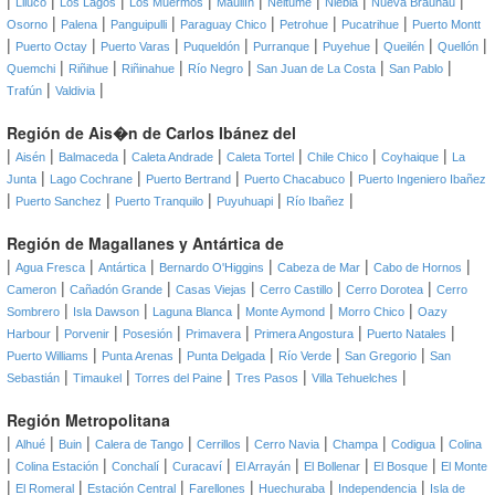
|
|
|
|
|
|
|
|
Lliuco
Los Lagos
Los Muermos
Maullín
Neltume
Niebla
Nueva Braunau
|
|
|
|
|
|
Osorno
Palena
Panguipulli
Paraguay Chico
Petrohue
Pucatrihue
Puerto Montt
|
|
|
|
|
|
|
|
Puerto Octay
Puerto Varas
Puqueldón
Purranque
Puyehue
Queilén
Quellón
|
|
|
|
|
|
Quemchi
Riñihue
Riñinahue
Río Negro
San Juan de La Costa
San Pablo
|
|
Trafún
Valdivia
Región de Ais�n de Carlos Ibánez del
|
|
|
|
|
|
|
Aisén
Balmaceda
Caleta Andrade
Caleta Tortel
Chile Chico
Coyhaique
La
|
|
|
|
Junta
Lago Cochrane
Puerto Bertrand
Puerto Chacabuco
Puerto Ingeniero Ibañez
|
|
|
|
|
Puerto Sanchez
Puerto Tranquilo
Puyuhuapi
Río Ibañez
Región de Magallanes y Antártica de
|
|
|
|
|
|
Agua Fresca
Antártica
Bernardo O'Higgins
Cabeza de Mar
Cabo de Hornos
|
|
|
|
|
Cameron
Cañadón Grande
Casas Viejas
Cerro Castillo
Cerro Dorotea
Cerro
|
|
|
|
|
Sombrero
Isla Dawson
Laguna Blanca
Monte Aymond
Morro Chico
Oazy
|
|
|
|
|
|
Harbour
Porvenir
Posesión
Primavera
Primera Angostura
Puerto Natales
|
|
|
|
|
Puerto Williams
Punta Arenas
Punta Delgada
Río Verde
San Gregorio
San
|
|
|
|
|
Sebastián
Timaukel
Torres del Paine
Tres Pasos
Villa Tehuelches
Región Metropolitana
|
|
|
|
|
|
|
|
Alhué
Buin
Calera de Tango
Cerrillos
Cerro Navia
Champa
Codigua
Colina
|
|
|
|
|
|
|
Colina Estación
Conchalí
Curacaví
El Arrayán
El Bollenar
El Bosque
El Monte
|
|
|
|
|
|
El Romeral
Estación Central
Farellones
Huechuraba
Independencia
Isla de