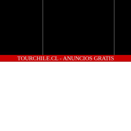
TOURCHILE.CL - ANUNCIOS GRATIS