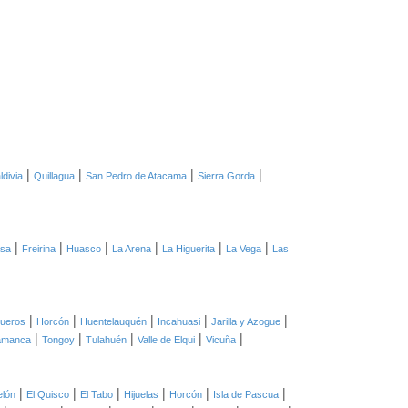
|
|
|
|
ldivia
Quillagua
San Pedro de Atacama
Sierra Gorda
|
|
|
|
|
|
asa
Freirina
Huasco
La Arena
La Higuerita
La Vega
Las
|
|
|
|
|
ueros
Horcón
Huentelauquén
Incahuasi
Jarilla y Azogue
|
|
|
|
|
amanca
Tongoy
Tulahuén
Valle de Elqui
Vicuña
|
|
|
|
|
|
elón
El Quisco
El Tabo
Hijuelas
Horcón
Isla de Pascua