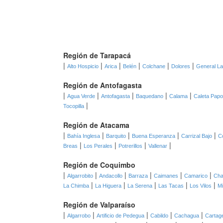
Región de Tarapacá
|
|
|
|
|
|
Alto Hospicio
Arica
Belén
Colchane
Dolores
General L
Región de Antofagasta
|
|
|
|
|
Agua Verde
Antofagasta
Baquedano
Calama
Caleta Pap
|
Tocopilla
Región de Atacama
|
|
|
|
|
Bahía Inglesa
Barquito
Buena Esperanza
Carrizal Bajo
C
|
|
|
|
Breas
Los Perales
Potrerillos
Vallenar
Región de Coquimbo
|
|
|
|
|
|
Algarrobito
Andacollo
Barraza
Caimanes
Camarico
Cha
|
|
|
|
|
La Chimba
La Higuera
La Serena
Las Tacas
Los Vilos
Mi
Región de Valparaíso
|
|
|
|
|
Algarrobo
Artificio de Pedegua
Cabildo
Cachagua
Cartag