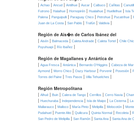
|
|
|
|
|
|
|
Achao
Ancud
Antilhue
Aucar
Calbuco
Cañitas
Canutil
|
|
|
|
|
Futrono
Halaihue
Hornopirén
Hualaihue
Huellelhue
Isla T
|
|
|
|
|
Palena
Panguipulli
Paraguay Chico
Petrohue
Pucatrihue
|
|
|
|
Juan de La Costa
San Pablo
Trafún
Valdivia
Región de Ais�n de Carlos Ibánez del
|
|
|
|
|
Aisén
Balmaceda
Caleta Andrade
Caleta Tortel
Chile Chi
|
|
Puyuhuapi
Río Ibañez
Región de Magallanes y Antártica de
|
|
|
|
Agua Fresca
Antártica
Bernardo O'Higgins
Cabeza de Mar
|
|
|
|
|
Aymond
Morro Chico
Oazy Harbour
Porvenir
Posesión
|
|
|
Torres del Paine
Tres Pasos
Villa Tehuelches
Región Metropolitana
|
|
|
|
|
|
Alhué
Buin
Calera de Tango
Cerrillos
Cerro Navia
Cha
|
|
|
|
|
Huechuraba
Independencia
Isla de Maipo
La Cisterna
La
|
|
|
|
|
Mallarauco
Malloco
María Pinto
Melipilla
Melocotón
Monte
|
|
|
|
|
Pudahuel
Puente Alto
Quilicura
Quinta Normal
Recoleta
|
|
|
San Pedro de Melipilla
San Ramón
Santa Ana
Santa Ana de 