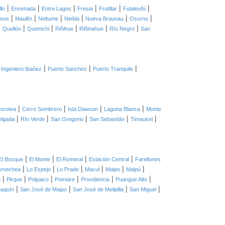
|
|
|
|
|
|
llo
Ensenada
Entre Lagos
Fresia
Frutillar
Futaleufú
|
|
|
|
|
|
mos
Maullín
Neltume
Niebla
Nueva Braunau
Osorno
|
|
|
|
|
|
Quellón
Quemchi
Riñihue
Riñinahue
Río Negro
San
|
|
|
 Ingeniero Ibañez
Puerto Sanchez
Puerto Tranquilo
|
|
|
|
orotea
Cerro Sombrero
Isla Dawson
Laguna Blanca
Monte
|
|
|
|
|
elgada
Río Verde
San Gregorio
San Sebastián
Timaukel
|
|
|
|
El Bosque
El Monte
El Romeral
Estación Central
Farellones
|
|
|
|
|
|
arnechea
Lo Espejo
Lo Prado
Macul
Maipo
Maipú
|
|
|
|
|
|
n
Pirque
Polpaico
Pomaire
Providencia
Puangue Alto
|
|
|
|
oaquín
San José de Maipo
San José de Melipilla
San Miguel