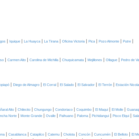
|
|
|
|
|
|
|
|
agos
Iquique
La Huayca
La Tirana
Oficina Victoria
Pica
Pozo Almonte
Putre
|
|
|
|
|
|
oso
Carmen Alto
Carolina de Michilla
Chuquicamata
Mejillones
Ollague
Pedro de Va
|
|
|
|
|
|
opiapó
Diego de Almagro
El Corral
El Salado
El Salvador
El Terrón
Estación Nicol
|
|
|
|
|
|
|
ñaral Alto
Chilecito
Chungungo
Condoriaco
Coquimbo
El Maqui
El Molle
Guanaq
|
|
|
|
|
|
|
ncha Norte
Monte Grande
Ovalle
Paihuano
Paloma
Pichidangui
Pisco Elqui
Sal
|
|
|
|
|
|
|
|
ena
Casablanca
Catapilco
Catemu
Cholota
Concón
Cuncumén
El Belloto
El M