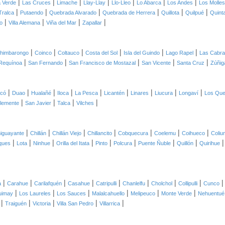
|
|
|
|
|
|
|
 Verde
Las Cruces
Limache
Llay-Llay
Llo-Lleo
Lo Abarca
Los Andes
Los Molles
|
|
|
|
|
|
Tralca
Putaendo
Quebrada Alvarado
Quebrada de Herrera
Quillota
Quilpué
Quint
|
|
|
|
o
Villa Alemana
Viña del Mar
Zapallar
|
|
|
|
|
|
himbarongo
Coinco
Coltauco
Costa del Sol
Isla del Guindo
Lago Rapel
Las Cabr
|
|
|
|
|
Requínoa
San Fernando
San Francisco de Mostazal
San Vicente
Santa Cruz
Zúñig
|
|
|
|
|
|
|
|
|
icó
Duao
Hualañé
Iloca
La Pesca
Licantén
Linares
Liucura
Longaví
Los Qu
|
|
|
|
lemente
San Javier
Talca
Vilches
|
|
|
|
|
|
|
iguayante
Chillán
Chillán Viejo
Chillancito
Cobquecura
Coelemu
Coihueco
Coliu
|
|
|
|
|
|
|
|
ques
Lota
Ninhue
Orilla del Itata
Pinto
Polcura
Puente Ñuble
Quillón
Quirihue
|
|
|
|
|
|
|
|
a
Carahue
Carilafquén
Casahue
Catripulli
Chanlelfu
Cholchol
Collipulli
Cunco
|
|
|
|
|
|
uimay
Los Laureles
Los Sauces
Malalcahuello
Melipeuco
Monte Verde
Nehuentué
|
|
|
|
|
Traiguén
Victoria
Villa San Pedro
Villarrica