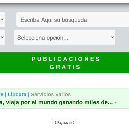
P U B L I C A C I O N E S
G R A T I S
le |
Liucura |
Servicios Varios
a, viaja por el mundo ganando miles de... -
1 Paginas de 1