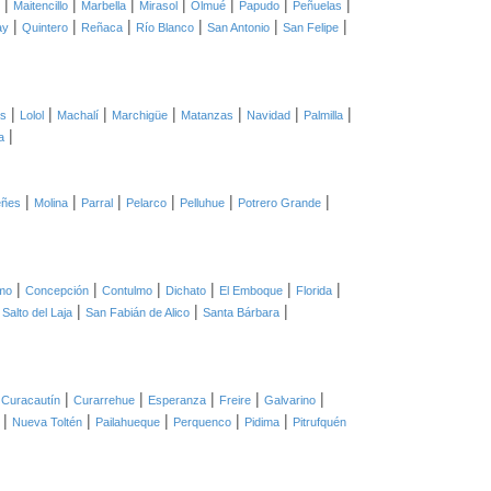
|
|
|
|
|
|
|
Maitencillo
Marbella
Mirasol
Olmué
Papudo
Peñuelas
|
|
|
|
|
|
ay
Quintero
Reñaca
Río Blanco
San Antonio
San Felipe
|
|
|
|
|
|
|
as
Lolol
Machalí
Marchigüe
Matanzas
Navidad
Palmilla
|
a
|
|
|
|
|
|
eñes
Molina
Parral
Pelarco
Pelluhue
Potrero Grande
|
|
|
|
|
|
mo
Concepción
Contulmo
Dichato
El Emboque
Florida
|
|
|
|
Salto del Laja
San Fabián de Alico
Santa Bárbara
|
|
|
|
|
|
Curacautín
Curarrehue
Esperanza
Freire
Galvarino
|
|
|
|
|
Nueva Toltén
Pailahueque
Perquenco
Pidima
Pitrufquén