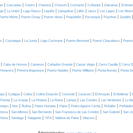
|
|
|
|
|
|
|
|
lar
Cascadas
Castro
Chamiza
Chonchi
Cochamó
Coñaripe
Dalcahue
El Amari
|
|
|
|
|
|
|
|
eja
La Unión
Lago Ranco
Liquiñe
Llanquihue
Llifén
Lliuco
Los Lagos
Los Muer
|
|
|
|
|
|
Puerto Montt
Puerto Octay
Puerto Varas
Puqueldón
Purranque
Puyehue
Queilén
|
|
|
|
|
|
co
Coyhaique
La Junta
Lago Cochrane
Puerto Bertrand
Puerto Chacabuco
Puerto
|
|
|
|
|
|
Cabo de Hornos
Cameron
Cañadón Grande
Casas Viejas
Cerro Castillo
Cerro D
|
|
|
|
|
Primavera
Primera Angostura
Puerto Natales
Puerto Williams
Punta Arenas
Punta D
|
|
|
|
|
|
|
|
mpa
Codigua
Colina
Colina Estación
Conchalí
Curacaví
El Arrayán
El Bollenar
|
|
|
|
|
|
|
 Florida
La Granja
La Pintana
La Reina
Lampa
Las Condes
Las Vertientes
Lo B
|
|
|
|
|
|
|
negro
Nos
Ñuñoa
Padre Hurtado
Paine
Pedro Aguirre Cerda
Peñaflor
Peñalolé
|
|
|
|
|
Renca
San Alfonso
San Bernardo
San Fransisco de Las Condes
San Gabriel
San J
|
|
|
|
|
|
Chena
Santiago
Talagante
TilTil
Valdivia de Paine
Vitacura
Administrador: