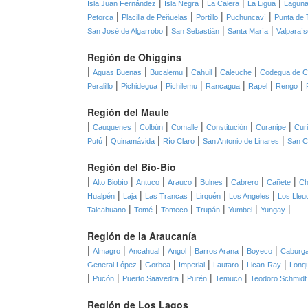
|
|
|
|
Isla Juan Fernández
Isla Negra
La Calera
La Ligua
Laguna
|
|
|
|
Petorca
Placilla de Peñuelas
Portillo
Puchuncaví
Punta de 
|
|
|
San José de Algarrobo
San Sebastián
Santa María
Valparaís
Región de Ohiggins
|
|
|
|
|
Aguas Buenas
Bucalemu
Cahuil
Caleuche
Codegua de C
|
|
|
|
|
|
Peralillo
Pichidegua
Pichilemu
Rancagua
Rapel
Rengo
Región del Maule
|
|
|
|
|
|
Cauquenes
Colbún
Comalle
Constitución
Curanipe
Cur
|
|
|
|
Putú
Quinamávida
Río Claro
San Antonio de Linares
San C
Región del Bío-Bío
|
|
|
|
|
|
|
Alto Biobío
Antuco
Arauco
Bulnes
Cabrero
Cañete
Ch
|
|
|
|
|
Hualpén
Laja
Las Trancas
Lirquén
Los Angeles
Los Lleu
|
|
|
|
|
|
Talcahuano
Tomé
Tomeco
Trupán
Yumbel
Yungay
Región de la Araucanía
|
|
|
|
|
|
Almagro
Ancahual
Angol
Barros Arana
Boyeco
Caburg
|
|
|
|
|
General López
Gorbea
Imperial
Lautaro
Lican-Ray
Lonq
|
|
|
|
|
Pucón
Puerto Saavedra
Purén
Temuco
Teodoro Schmidt
Región de Los Lagos