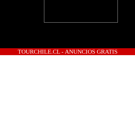
TOURCHILE.CL - ANUNCIOS GRATIS
INICIO
PREGUNTAS
PUBLICA GRATIS
INGRESO
REGISTRATE