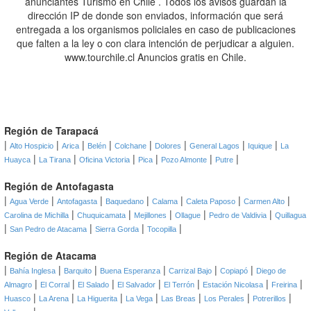
anunciantes Turismo en Chile . Todos los avisos guardan la
dirección IP de donde son enviados, información que será
entregada a los organismos policiales en caso de publicaciones
que falten a la ley o con clara intención de perjudicar a alguien.
www.tourchile.cl Anuncios gratis en Chile.
Región de Tarapacá
|
|
|
|
|
|
|
|
Alto Hospicio
Arica
Belén
Colchane
Dolores
General Lagos
Iquique
La
|
|
|
|
|
|
Huayca
La Tirana
Oficina Victoria
Pica
Pozo Almonte
Putre
Región de Antofagasta
|
|
|
|
|
|
|
Agua Verde
Antofagasta
Baquedano
Calama
Caleta Paposo
Carmen Alto
|
|
|
|
|
Carolina de Michilla
Chuquicamata
Mejillones
Ollague
Pedro de Valdivia
Quillagua
|
|
|
|
San Pedro de Atacama
Sierra Gorda
Tocopilla
Región de Atacama
|
|
|
|
|
|
Bahía Inglesa
Barquito
Buena Esperanza
Carrizal Bajo
Copiapó
Diego de
|
|
|
|
|
|
|
Almagro
El Corral
El Salado
El Salvador
El Terrón
Estación Nicolasa
Freirina
|
|
|
|
|
|
|
Huasco
La Arena
La Higuerita
La Vega
Las Breas
Los Perales
Potrerillos