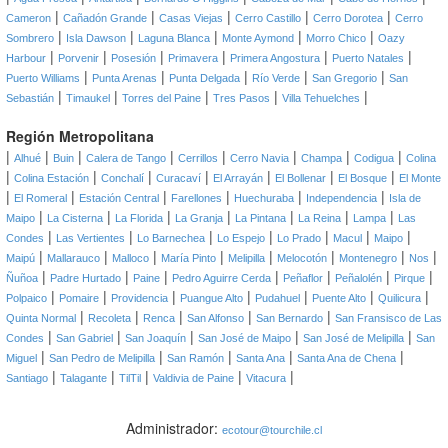
|
|
|
|
|
Cameron
Cañadón Grande
Casas Viejas
Cerro Castillo
Cerro Dorotea
Cerro
|
|
|
|
|
Sombrero
Isla Dawson
Laguna Blanca
Monte Aymond
Morro Chico
Oazy
|
|
|
|
|
|
Harbour
Porvenir
Posesión
Primavera
Primera Angostura
Puerto Natales
|
|
|
|
|
Puerto Williams
Punta Arenas
Punta Delgada
Río Verde
San Gregorio
San
|
|
|
|
|
Sebastián
Timaukel
Torres del Paine
Tres Pasos
Villa Tehuelches
Región Metropolitana
|
|
|
|
|
|
|
|
Alhué
Buin
Calera de Tango
Cerrillos
Cerro Navia
Champa
Codigua
Colina
|
|
|
|
|
|
|
Colina Estación
Conchalí
Curacaví
El Arrayán
El Bollenar
El Bosque
El Monte
|
|
|
|
|
|
El Romeral
Estación Central
Farellones
Huechuraba
Independencia
Isla de
|
|
|
|
|
|
|
Maipo
La Cisterna
La Florida
La Granja
La Pintana
La Reina
Lampa
Las
|
|
|
|
|
|
|
Condes
Las Vertientes
Lo Barnechea
Lo Espejo
Lo Prado
Macul
Maipo
|
|
|
|
|
|
|
|
Maipú
Mallarauco
Malloco
María Pinto
Melipilla
Melocotón
Montenegro
Nos
|
|
|
|
|
|
|
Ñuñoa
Padre Hurtado
Paine
Pedro Aguirre Cerda
Peñaflor
Peñalolén
Pirque
|
|
|
|
|
|
|
Polpaico
Pomaire
Providencia
Puangue Alto
Pudahuel
Puente Alto
Quilicura
|
|
|
|
|
Quinta Normal
Recoleta
Renca
San Alfonso
San Bernardo
San Fransisco de Las
|
|
|
|
|
Condes
San Gabriel
San Joaquín
San José de Maipo
San José de Melipilla
San
|
|
|
|
|
Miguel
San Pedro de Melipilla
San Ramón
Santa Ana
Santa Ana de Chena
|
|
|
|
|
Santiago
Talagante
TilTil
Valdivia de Paine
Vitacura
Administrador:
ecotour@tourchile.cl