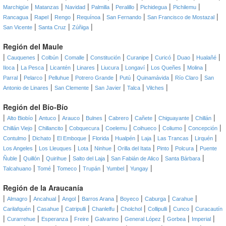
|
|
|
|
|
|
|
Marchigüe
Matanzas
Navidad
Palmilla
Peralillo
Pichidegua
Pichilemu
|
|
|
|
|
|
Rancagua
Rapel
Rengo
Requínoa
San Fernando
San Francisco de Mostazal
|
|
|
San Vicente
Santa Cruz
Zúñiga
Región del Maule
|
|
|
|
|
|
|
|
|
Cauquenes
Colbún
Comalle
Constitución
Curanipe
Curicó
Duao
Hualañé
|
|
|
|
|
|
|
|
Iloca
La Pesca
Licantén
Linares
Liucura
Longaví
Los Queñes
Molina
|
|
|
|
|
|
|
Parral
Pelarco
Pelluhue
Potrero Grande
Putú
Quinamávida
Río Claro
San
|
|
|
|
|
Antonio de Linares
San Clemente
San Javier
Talca
Vilches
Región del Bío-Bío
|
|
|
|
|
|
|
|
|
Alto Biobío
Antuco
Arauco
Bulnes
Cabrero
Cañete
Chiguayante
Chillán
|
|
|
|
|
|
|
Chillán Viejo
Chillancito
Cobquecura
Coelemu
Coihueco
Coliumo
Concepción
|
|
|
|
|
|
|
|
Contulmo
Dichato
El Emboque
Florida
Hualpén
Laja
Las Trancas
Lirquén
|
|
|
|
|
|
|
Los Angeles
Los Lleuques
Lota
Ninhue
Orilla del Itata
Pinto
Polcura
Puente
|
|
|
|
|
|
Ñuble
Quillón
Quirihue
Salto del Laja
San Fabián de Alico
Santa Bárbara
|
|
|
|
|
|
Talcahuano
Tomé
Tomeco
Trupán
Yumbel
Yungay
Región de la Araucanía
|
|
|
|
|
|
|
|
Almagro
Ancahual
Angol
Barros Arana
Boyeco
Caburga
Carahue
|
|
|
|
|
|
|
Carilafquén
Casahue
Catripulli
Chanlelfu
Cholchol
Collipulli
Cunco
Curacautín
|
|
|
|
|
|
|
|
Curarrehue
Esperanza
Freire
Galvarino
General López
Gorbea
Imperial