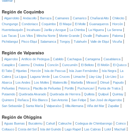
|
Vallenar
Región de Coquimbo
|
|
|
|
|
|
|
|
Algarrobito
Andacollo
Barraza
Caimanes
Camarico
Chañaral Alto
Chilecito
|
|
|
|
|
|
|
Chungungo
Condoriaco
Coquimbo
El Maqui
El Molle
Guanaqueros
Horcón
|
|
|
|
|
|
Huentelauquén
Incahuasi
Jarilla y Azogue
La Chimba
La Higuera
La Serena
|
|
|
|
|
|
|
Las Tacas
Los Vilos
Mincha Norte
Monte Grande
Ovalle
Paihuano
Paloma
|
|
|
|
|
|
|
Pichidangui
Pisco Elqui
Salamanca
Tongoy
Tulahuén
Valle de Elqui
Vicuña
Región de Valparaíso
|
|
|
|
|
|
|
Algarrobo
Artificio de Pedegua
Cabildo
Cachagua
Cartagena
Casablanca
|
|
|
|
|
|
|
|
Catapilco
Catemu
Cholota
Concón
Cuncumén
El Belloto
El Melón
El Quisco
|
|
|
|
|
|
El Tabo
Hijuelas
Horcón
Isla de Pascua
Isla Juan Fernández
Isla Negra
La
|
|
|
|
|
|
|
Calera
La Ligua
Laguna Verde
Las Cruces
Limache
Llay-Llay
Llo-Lleo
Lo
|
|
|
|
|
|
|
|
Abarca
Los Andes
Los Molles
Maitencillo
Marbella
Mirasol
Olmué
Papudo
|
|
|
|
|
|
Peñuelas
Petorca
Placilla de Peñuelas
Portillo
Puchuncaví
Punta de Tralca
|
|
|
|
|
|
Putaendo
Quebrada Alvarado
Quebrada de Herrera
Quillota
Quilpué
Quintay
|
|
|
|
|
|
Quintero
Reñaca
Río Blanco
San Antonio
San Felipe
San José de Algarrobo
|
|
|
|
|
|
San Sebastián
Santa María
Valparaíso
Villa Alemana
Viña del Mar
Zapallar
Región de Ohiggins
|
|
|
|
|
|
|
Aguas Buenas
Bucalemu
Cahuil
Caleuche
Codegua de Chimbarongo
Coinco
|
|
|
|
|
|
|
Coltauco
Costa del Sol
Isla del Guindo
Lago Rapel
Las Cabras
Lolol
Machalí