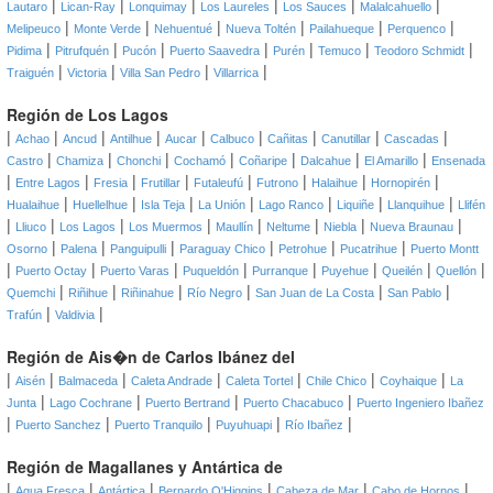
|
|
|
|
|
|
Lautaro
Lican-Ray
Lonquimay
Los Laureles
Los Sauces
Malalcahuello
|
|
|
|
|
|
Melipeuco
Monte Verde
Nehuentué
Nueva Toltén
Pailahueque
Perquenco
|
|
|
|
|
|
|
Pidima
Pitrufquén
Pucón
Puerto Saavedra
Purén
Temuco
Teodoro Schmidt
|
|
|
|
Traiguén
Victoria
Villa San Pedro
Villarrica
Región de Los Lagos
|
|
|
|
|
|
|
|
|
Achao
Ancud
Antilhue
Aucar
Calbuco
Cañitas
Canutillar
Cascadas
|
|
|
|
|
|
|
Castro
Chamiza
Chonchi
Cochamó
Coñaripe
Dalcahue
El Amarillo
Ensenada
|
|
|
|
|
|
|
|
Entre Lagos
Fresia
Frutillar
Futaleufú
Futrono
Halaihue
Hornopirén
|
|
|
|
|
|
|
Hualaihue
Huellelhue
Isla Teja
La Unión
Lago Ranco
Liquiñe
Llanquihue
Llifén
|
|
|
|
|
|
|
|
Lliuco
Los Lagos
Los Muermos
Maullín
Neltume
Niebla
Nueva Braunau
|
|
|
|
|
|
Osorno
Palena
Panguipulli
Paraguay Chico
Petrohue
Pucatrihue
Puerto Montt
|
|
|
|
|
|
|
|
Puerto Octay
Puerto Varas
Puqueldón
Purranque
Puyehue
Queilén
Quellón
|
|
|
|
|
|
Quemchi
Riñihue
Riñinahue
Río Negro
San Juan de La Costa
San Pablo
|
|
Trafún
Valdivia
Región de Ais�n de Carlos Ibánez del
|
|
|
|
|
|
|
Aisén
Balmaceda
Caleta Andrade
Caleta Tortel
Chile Chico
Coyhaique
La
|
|
|
|
Junta
Lago Cochrane
Puerto Bertrand
Puerto Chacabuco
Puerto Ingeniero Ibañez
|
|
|
|
|
Puerto Sanchez
Puerto Tranquilo
Puyuhuapi
Río Ibañez
Región de Magallanes y Antártica de
|
|
|
|
|
|
Agua Fresca
Antártica
Bernardo O'Higgins
Cabeza de Mar
Cabo de Hornos