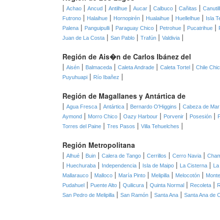
|
|
|
|
|
|
|
Achao
Ancud
Antilhue
Aucar
Calbuco
Cañitas
Canutil
|
|
|
|
|
Futrono
Halaihue
Hornopirén
Hualaihue
Huellelhue
Isla T
|
|
|
|
|
Palena
Panguipulli
Paraguay Chico
Petrohue
Pucatrihue
|
|
|
|
Juan de La Costa
San Pablo
Trafún
Valdivia
Región de Ais�n de Carlos Ibánez del
|
|
|
|
|
Aisén
Balmaceda
Caleta Andrade
Caleta Tortel
Chile Chi
|
|
Puyuhuapi
Río Ibañez
Región de Magallanes y Antártica de
|
|
|
|
Agua Fresca
Antártica
Bernardo O'Higgins
Cabeza de Mar
|
|
|
|
|
Aymond
Morro Chico
Oazy Harbour
Porvenir
Posesión
|
|
|
Torres del Paine
Tres Pasos
Villa Tehuelches
Región Metropolitana
|
|
|
|
|
|
Alhué
Buin
Calera de Tango
Cerrillos
Cerro Navia
Cha
|
|
|
|
|
Huechuraba
Independencia
Isla de Maipo
La Cisterna
La
|
|
|
|
|
Mallarauco
Malloco
María Pinto
Melipilla
Melocotón
Monte
|
|
|
|
|
Pudahuel
Puente Alto
Quilicura
Quinta Normal
Recoleta
|
|
|
San Pedro de Melipilla
San Ramón
Santa Ana
Santa Ana de 