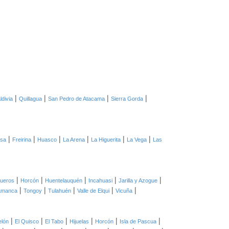
|
|
|
|
ldivia
Quillagua
San Pedro de Atacama
Sierra Gorda
|
|
|
|
|
|
asa
Freirina
Huasco
La Arena
La Higuerita
La Vega
Las
|
|
|
|
|
ueros
Horcón
Huentelauquén
Incahuasi
Jarilla y Azogue
|
|
|
|
|
amanca
Tongoy
Tulahuén
Valle de Elqui
Vicuña
|
|
|
|
|
|
elón
El Quisco
El Tabo
Hijuelas
Horcón
Isla de Pascua