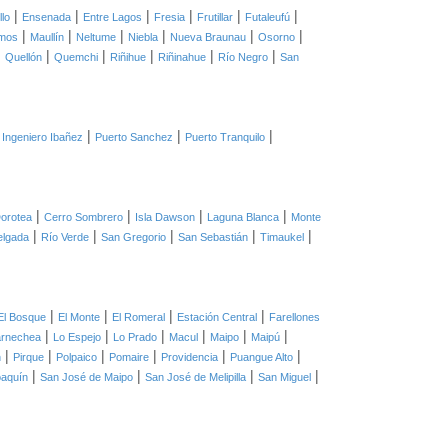
|
|
|
|
|
|
llo
Ensenada
Entre Lagos
Fresia
Frutillar
Futaleufú
|
|
|
|
|
|
mos
Maullín
Neltume
Niebla
Nueva Braunau
Osorno
|
|
|
|
|
|
Quellón
Quemchi
Riñihue
Riñinahue
Río Negro
San
|
|
|
 Ingeniero Ibañez
Puerto Sanchez
Puerto Tranquilo
|
|
|
|
orotea
Cerro Sombrero
Isla Dawson
Laguna Blanca
Monte
|
|
|
|
|
elgada
Río Verde
San Gregorio
San Sebastián
Timaukel
|
|
|
|
El Bosque
El Monte
El Romeral
Estación Central
Farellones
|
|
|
|
|
|
arnechea
Lo Espejo
Lo Prado
Macul
Maipo
Maipú
|
|
|
|
|
|
n
Pirque
Polpaico
Pomaire
Providencia
Puangue Alto
|
|
|
|
oaquín
San José de Maipo
San José de Melipilla
San Miguel