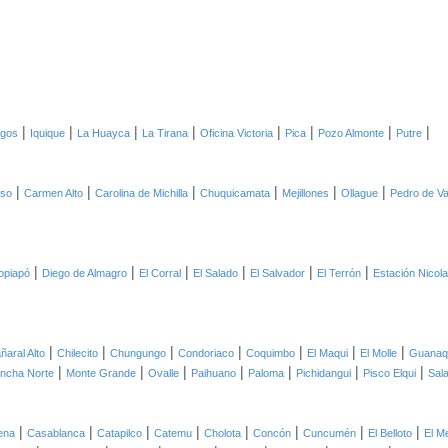
|
|
|
|
|
|
|
|
agos
Iquique
La Huayca
La Tirana
Oficina Victoria
Pica
Pozo Almonte
Putre
|
|
|
|
|
|
oso
Carmen Alto
Carolina de Michilla
Chuquicamata
Mejillones
Ollague
Pedro de Va
|
|
|
|
|
|
opiapó
Diego de Almagro
El Corral
El Salado
El Salvador
El Terrón
Estación Nicol
|
|
|
|
|
|
|
ñaral Alto
Chilecito
Chungungo
Condoriaco
Coquimbo
El Maqui
El Molle
Guanaq
|
|
|
|
|
|
|
ncha Norte
Monte Grande
Ovalle
Paihuano
Paloma
Pichidangui
Pisco Elqui
Sal
|
|
|
|
|
|
|
|
ena
Casablanca
Catapilco
Catemu
Cholota
Concón
Cuncumén
El Belloto
El M