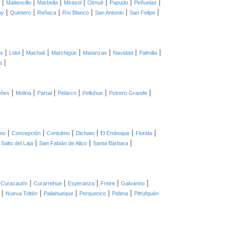
|
|
|
|
|
|
|
Maitencillo
Marbella
Mirasol
Olmué
Papudo
Peñuelas
|
|
|
|
|
|
ay
Quintero
Reñaca
Río Blanco
San Antonio
San Felipe
|
|
|
|
|
|
|
as
Lolol
Machalí
Marchigüe
Matanzas
Navidad
Palmilla
|
a
|
|
|
|
|
|
eñes
Molina
Parral
Pelarco
Pelluhue
Potrero Grande
|
|
|
|
|
|
mo
Concepción
Contulmo
Dichato
El Emboque
Florida
|
|
|
|
Salto del Laja
San Fabián de Alico
Santa Bárbara
|
|
|
|
|
|
Curacautín
Curarrehue
Esperanza
Freire
Galvarino
|
|
|
|
|
Nueva Toltén
Pailahueque
Perquenco
Pidima
Pitrufquén