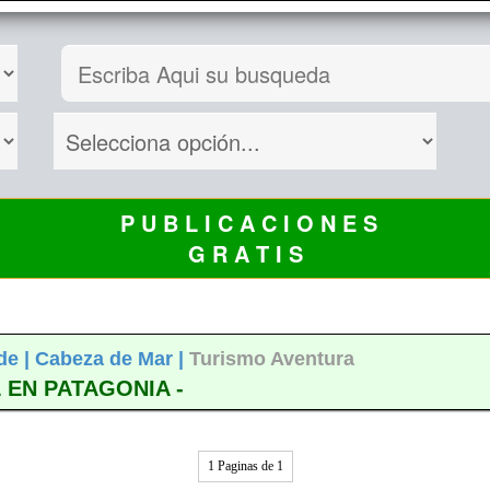
P U B L I C A C I O N E S
G R A T I S
de |
Cabeza de Mar |
Turismo Aventura
 EN PATAGONIA -
1 Paginas de 1