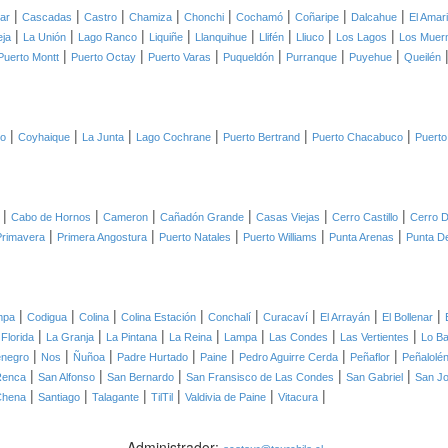
|
|
|
|
|
|
|
|
lar
Cascadas
Castro
Chamiza
Chonchi
Cochamó
Coñaripe
Dalcahue
El Amari
|
|
|
|
|
|
|
|
eja
La Unión
Lago Ranco
Liquiñe
Llanquihue
Llifén
Lliuco
Los Lagos
Los Muer
|
|
|
|
|
|
Puerto Montt
Puerto Octay
Puerto Varas
Puqueldón
Purranque
Puyehue
Queilén
|
|
|
|
|
|
co
Coyhaique
La Junta
Lago Cochrane
Puerto Bertrand
Puerto Chacabuco
Puerto
|
|
|
|
|
|
Cabo de Hornos
Cameron
Cañadón Grande
Casas Viejas
Cerro Castillo
Cerro D
|
|
|
|
|
Primavera
Primera Angostura
Puerto Natales
Puerto Williams
Punta Arenas
Punta D
|
|
|
|
|
|
|
|
mpa
Codigua
Colina
Colina Estación
Conchalí
Curacaví
El Arrayán
El Bollenar
|
|
|
|
|
|
|
 Florida
La Granja
La Pintana
La Reina
Lampa
Las Condes
Las Vertientes
Lo B
|
|
|
|
|
|
|
negro
Nos
Ñuñoa
Padre Hurtado
Paine
Pedro Aguirre Cerda
Peñaflor
Peñalolé
|
|
|
|
|
Renca
San Alfonso
San Bernardo
San Fransisco de Las Condes
San Gabriel
San J
|
|
|
|
|
|
Chena
Santiago
Talagante
TilTil
Valdivia de Paine
Vitacura
Administrador: