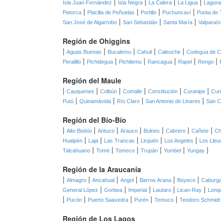
|
|
|
|
Isla Juan Fernández
Isla Negra
La Calera
La Ligua
Laguna
|
|
|
|
Petorca
Placilla de Peñuelas
Portillo
Puchuncaví
Punta de 
|
|
|
San José de Algarrobo
San Sebastián
Santa María
Valparaís
Región de Ohiggins
|
|
|
|
|
Aguas Buenas
Bucalemu
Cahuil
Caleuche
Codegua de C
|
|
|
|
|
|
Peralillo
Pichidegua
Pichilemu
Rancagua
Rapel
Rengo
Región del Maule
|
|
|
|
|
|
Cauquenes
Colbún
Comalle
Constitución
Curanipe
Cur
|
|
|
|
Putú
Quinamávida
Río Claro
San Antonio de Linares
San C
Región del Bío-Bío
|
|
|
|
|
|
|
Alto Biobío
Antuco
Arauco
Bulnes
Cabrero
Cañete
Ch
|
|
|
|
|
Hualpén
Laja
Las Trancas
Lirquén
Los Angeles
Los Lleu
|
|
|
|
|
|
Talcahuano
Tomé
Tomeco
Trupán
Yumbel
Yungay
Región de la Araucanía
|
|
|
|
|
|
Almagro
Ancahual
Angol
Barros Arana
Boyeco
Caburg
|
|
|
|
|
General López
Gorbea
Imperial
Lautaro
Lican-Ray
Lonq
|
|
|
|
|
Pucón
Puerto Saavedra
Purén
Temuco
Teodoro Schmidt
Región de Los Lagos