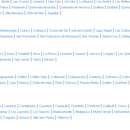
|
|
|
|
|
|
|
 Verde
Las Cruces
Limache
Llay-Llay
Llo-Lleo
Lo Abarca
Los Andes
Los Molles
|
|
|
|
|
|
Tralca
Putaendo
Quebrada Alvarado
Quebrada de Herrera
Quillota
Quilpué
Quint
|
|
|
|
o
Villa Alemana
Viña del Mar
Zapallar
|
|
|
|
|
|
himbarongo
Coinco
Coltauco
Costa del Sol
Isla del Guindo
Lago Rapel
Las Cabr
|
|
|
|
|
Requínoa
San Fernando
San Francisco de Mostazal
San Vicente
Santa Cruz
Zúñig
|
|
|
|
|
|
|
|
|
icó
Duao
Hualañé
Iloca
La Pesca
Licantén
Linares
Liucura
Longaví
Los Qu
|
|
|
|
lemente
San Javier
Talca
Vilches
|
|
|
|
|
|
|
iguayante
Chillán
Chillán Viejo
Chillancito
Cobquecura
Coelemu
Coihueco
Coliu
|
|
|
|
|
|
|
|
ques
Lota
Ninhue
Orilla del Itata
Pinto
Polcura
Puente Ñuble
Quillón
Quirihue
|
|
|
|
|
|
|
|
a
Carahue
Carilafquén
Casahue
Catripulli
Chanlelfu
Cholchol
Collipulli
Cunco
|
|
|
|
|
|
uimay
Los Laureles
Los Sauces
Malalcahuello
Melipeuco
Monte Verde
Nehuentué
|
|
|
|
|
Traiguén
Victoria
Villa San Pedro
Villarrica