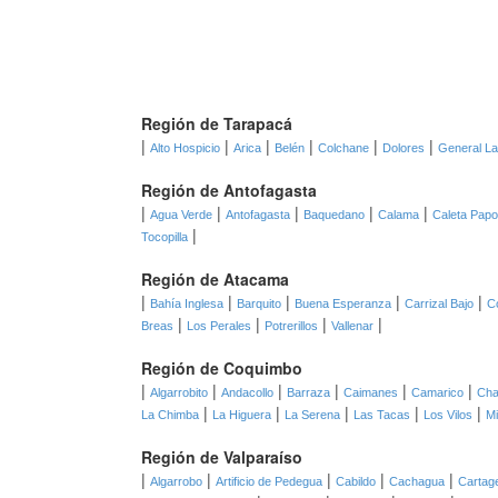
Región de Tarapacá
|
|
|
|
|
|
Alto Hospicio
Arica
Belén
Colchane
Dolores
General L
Región de Antofagasta
|
|
|
|
|
Agua Verde
Antofagasta
Baquedano
Calama
Caleta Pap
|
Tocopilla
Región de Atacama
|
|
|
|
|
Bahía Inglesa
Barquito
Buena Esperanza
Carrizal Bajo
C
|
|
|
|
Breas
Los Perales
Potrerillos
Vallenar
Región de Coquimbo
|
|
|
|
|
|
Algarrobito
Andacollo
Barraza
Caimanes
Camarico
Cha
|
|
|
|
|
La Chimba
La Higuera
La Serena
Las Tacas
Los Vilos
Mi
Región de Valparaíso
|
|
|
|
|
Algarrobo
Artificio de Pedegua
Cabildo
Cachagua
Cartag