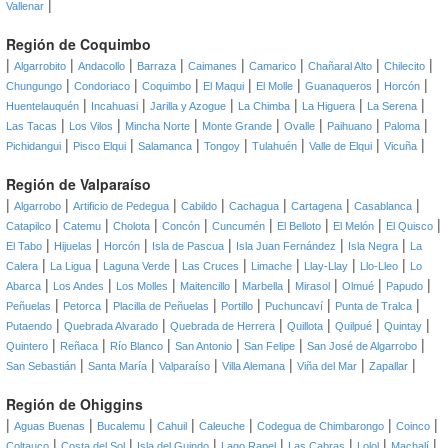
|
Vallenar
Región de Coquimbo
|
|
|
|
|
|
|
|
Algarrobito
Andacollo
Barraza
Caimanes
Camarico
Chañaral Alto
Chilecito
|
|
|
|
|
|
|
Chungungo
Condoriaco
Coquimbo
El Maqui
El Molle
Guanaqueros
Horcón
|
|
|
|
|
|
Huentelauquén
Incahuasi
Jarilla y Azogue
La Chimba
La Higuera
La Serena
|
|
|
|
|
|
|
Las Tacas
Los Vilos
Mincha Norte
Monte Grande
Ovalle
Paihuano
Paloma
|
|
|
|
|
|
|
Pichidangui
Pisco Elqui
Salamanca
Tongoy
Tulahuén
Valle de Elqui
Vicuña
Región de Valparaíso
|
|
|
|
|
|
|
Algarrobo
Artificio de Pedegua
Cabildo
Cachagua
Cartagena
Casablanca
|
|
|
|
|
|
|
|
Catapilco
Catemu
Cholota
Concón
Cuncumén
El Belloto
El Melón
El Quisco
|
|
|
|
|
|
El Tabo
Hijuelas
Horcón
Isla de Pascua
Isla Juan Fernández
Isla Negra
La
|
|
|
|
|
|
|
Calera
La Ligua
Laguna Verde
Las Cruces
Limache
Llay-Llay
Llo-Lleo
Lo
|
|
|
|
|
|
|
|
Abarca
Los Andes
Los Molles
Maitencillo
Marbella
Mirasol
Olmué
Papudo
|
|
|
|
|
|
Peñuelas
Petorca
Placilla de Peñuelas
Portillo
Puchuncaví
Punta de Tralca
|
|
|
|
|
|
Putaendo
Quebrada Alvarado
Quebrada de Herrera
Quillota
Quilpué
Quintay
|
|
|
|
|
|
Quintero
Reñaca
Río Blanco
San Antonio
San Felipe
San José de Algarrobo
|
|
|
|
|
|
San Sebastián
Santa María
Valparaíso
Villa Alemana
Viña del Mar
Zapallar
Región de Ohiggins
|
|
|
|
|
|
|
Aguas Buenas
Bucalemu
Cahuil
Caleuche
Codegua de Chimbarongo
Coinco
|
|
|
|
|
|
|
Coltauco
Costa del Sol
Isla del Guindo
Lago Rapel
Las Cabras
Lolol
Machalí