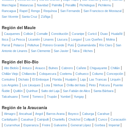
|
|
|
|
|
|
|
Marchigüe
Matanzas
Navidad
Palmilla
Peralillo
Pichidegua
Pichilemu
|
|
|
|
|
|
Rancagua
Rapel
Rengo
Requínoa
San Fernando
San Francisco de Mostazal
|
|
|
San Vicente
Santa Cruz
Zúñiga
Región del Maule
|
|
|
|
|
|
|
|
|
Cauquenes
Colbún
Comalle
Constitución
Curanipe
Curicó
Duao
Hualañé
|
|
|
|
|
|
|
|
Iloca
La Pesca
Licantén
Linares
Liucura
Longaví
Los Queñes
Molina
|
|
|
|
|
|
|
Parral
Pelarco
Pelluhue
Potrero Grande
Putú
Quinamávida
Río Claro
San
|
|
|
|
|
Antonio de Linares
San Clemente
San Javier
Talca
Vilches
Región del Bío-Bío
|
|
|
|
|
|
|
|
|
Alto Biobío
Antuco
Arauco
Bulnes
Cabrero
Cañete
Chiguayante
Chillán
|
|
|
|
|
|
|
Chillán Viejo
Chillancito
Cobquecura
Coelemu
Coihueco
Coliumo
Concepción
|
|
|
|
|
|
|
|
Contulmo
Dichato
El Emboque
Florida
Hualpén
Laja
Las Trancas
Lirquén
|
|
|
|
|
|
|
Los Angeles
Los Lleuques
Lota
Ninhue
Orilla del Itata
Pinto
Polcura
Puente
|
|
|
|
|
|
Ñuble
Quillón
Quirihue
Salto del Laja
San Fabián de Alico
Santa Bárbara
|
|
|
|
|
|
Talcahuano
Tomé
Tomeco
Trupán
Yumbel
Yungay
Región de la Araucanía
|
|
|
|
|
|
|
|
Almagro
Ancahual
Angol
Barros Arana
Boyeco
Caburga
Carahue
|
|
|
|
|
|
|
Carilafquén
Casahue
Catripulli
Chanlelfu
Cholchol
Collipulli
Cunco
Curacautín
|
|
|
|
|
|
|
|
Curarrehue
Esperanza
Freire
Galvarino
General López
Gorbea
Imperial