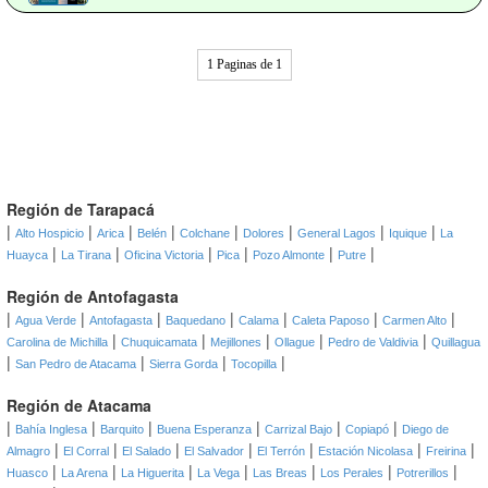
1 Paginas de 1
Región de Tarapacá
|
|
|
|
|
|
|
|
Alto Hospicio
Arica
Belén
Colchane
Dolores
General Lagos
Iquique
La
|
|
|
|
|
|
Huayca
La Tirana
Oficina Victoria
Pica
Pozo Almonte
Putre
Región de Antofagasta
|
|
|
|
|
|
|
Agua Verde
Antofagasta
Baquedano
Calama
Caleta Paposo
Carmen Alto
|
|
|
|
|
Carolina de Michilla
Chuquicamata
Mejillones
Ollague
Pedro de Valdivia
Quillagua
|
|
|
|
San Pedro de Atacama
Sierra Gorda
Tocopilla
Región de Atacama
|
|
|
|
|
|
Bahía Inglesa
Barquito
Buena Esperanza
Carrizal Bajo
Copiapó
Diego de
|
|
|
|
|
|
|
Almagro
El Corral
El Salado
El Salvador
El Terrón
Estación Nicolasa
Freirina
|
|
|
|
|
|
|
Huasco
La Arena
La Higuerita
La Vega
Las Breas
Los Perales
Potrerillos