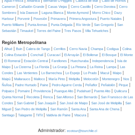
|
|
|
|
|
|
Agua Fresca
Antártica
Bernardo O'Higgins
Cabeza de Mar
Cabo de Hornos
|
|
|
|
|
Cameron
Cañadón Grande
Casas Viejas
Cerro Castillo
Cerro Dorotea
Cerro
|
|
|
|
|
Sombrero
Isla Dawson
Laguna Blanca
Monte Aymond
Morro Chico
Oazy
|
|
|
|
|
|
Harbour
Porvenir
Posesión
Primavera
Primera Angostura
Puerto Natales
|
|
|
|
|
Puerto Williams
Punta Arenas
Punta Delgada
Río Verde
San Gregorio
San
|
|
|
|
|
Sebastián
Timaukel
Torres del Paine
Tres Pasos
Villa Tehuelches
Región Metropolitana
|
|
|
|
|
|
|
|
Alhué
Buin
Calera de Tango
Cerrillos
Cerro Navia
Champa
Codigua
Colina
|
|
|
|
|
|
|
Colina Estación
Conchalí
Curacaví
El Arrayán
El Bollenar
El Bosque
El Monte
|
|
|
|
|
|
El Romeral
Estación Central
Farellones
Huechuraba
Independencia
Isla de
|
|
|
|
|
|
|
Maipo
La Cisterna
La Florida
La Granja
La Pintana
La Reina
Lampa
Las
|
|
|
|
|
|
|
Condes
Las Vertientes
Lo Barnechea
Lo Espejo
Lo Prado
Macul
Maipo
|
|
|
|
|
|
|
|
Maipú
Mallarauco
Malloco
María Pinto
Melipilla
Melocotón
Montenegro
Nos
|
|
|
|
|
|
|
Ñuñoa
Padre Hurtado
Paine
Pedro Aguirre Cerda
Peñaflor
Peñalolén
Pirque
|
|
|
|
|
|
|
Polpaico
Pomaire
Providencia
Puangue Alto
Pudahuel
Puente Alto
Quilicura
|
|
|
|
|
Quinta Normal
Recoleta
Renca
San Alfonso
San Bernardo
San Fransisco de Las
|
|
|
|
|
Condes
San Gabriel
San Joaquín
San José de Maipo
San José de Melipilla
San
|
|
|
|
|
Miguel
San Pedro de Melipilla
San Ramón
Santa Ana
Santa Ana de Chena
|
|
|
|
|
Santiago
Talagante
TilTil
Valdivia de Paine
Vitacura
Administrador:
ecotour@tourchile.cl