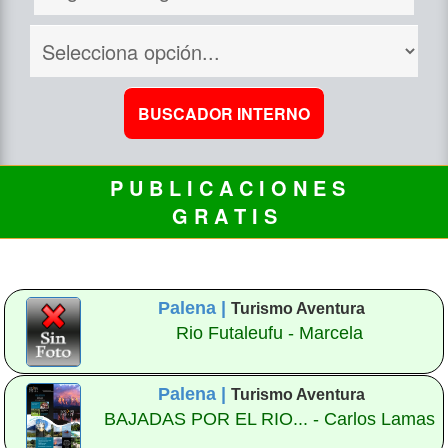
P U B L I C A C I O N E S
G R A T I S
Palena |
Turismo Aventura
Rio Futaleufu - Marcela
Palena |
Turismo Aventura
BAJADAS POR EL RIO... - Carlos Lamas