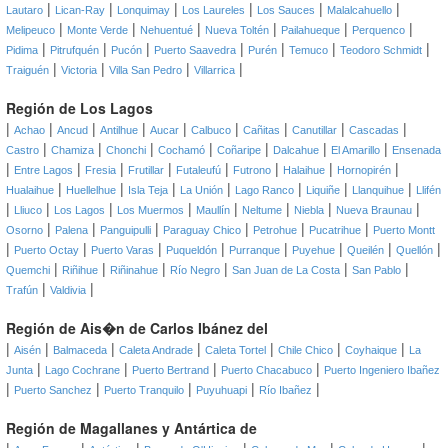
|
|
|
|
|
|
Lautaro
Lican-Ray
Lonquimay
Los Laureles
Los Sauces
Malalcahuello
|
|
|
|
|
|
Melipeuco
Monte Verde
Nehuentué
Nueva Toltén
Pailahueque
Perquenco
|
|
|
|
|
|
|
Pidima
Pitrufquén
Pucón
Puerto Saavedra
Purén
Temuco
Teodoro Schmidt
|
|
|
|
Traiguén
Victoria
Villa San Pedro
Villarrica
Región de Los Lagos
|
|
|
|
|
|
|
|
|
Achao
Ancud
Antilhue
Aucar
Calbuco
Cañitas
Canutillar
Cascadas
|
|
|
|
|
|
|
Castro
Chamiza
Chonchi
Cochamó
Coñaripe
Dalcahue
El Amarillo
Ensenada
|
|
|
|
|
|
|
|
Entre Lagos
Fresia
Frutillar
Futaleufú
Futrono
Halaihue
Hornopirén
|
|
|
|
|
|
|
Hualaihue
Huellelhue
Isla Teja
La Unión
Lago Ranco
Liquiñe
Llanquihue
Llifén
|
|
|
|
|
|
|
|
Lliuco
Los Lagos
Los Muermos
Maullín
Neltume
Niebla
Nueva Braunau
|
|
|
|
|
|
Osorno
Palena
Panguipulli
Paraguay Chico
Petrohue
Pucatrihue
Puerto Montt
|
|
|
|
|
|
|
|
Puerto Octay
Puerto Varas
Puqueldón
Purranque
Puyehue
Queilén
Quellón
|
|
|
|
|
|
Quemchi
Riñihue
Riñinahue
Río Negro
San Juan de La Costa
San Pablo
|
|
Trafún
Valdivia
Región de Ais�n de Carlos Ibánez del
|
|
|
|
|
|
|
Aisén
Balmaceda
Caleta Andrade
Caleta Tortel
Chile Chico
Coyhaique
La
|
|
|
|
Junta
Lago Cochrane
Puerto Bertrand
Puerto Chacabuco
Puerto Ingeniero Ibañez
|
|
|
|
|
Puerto Sanchez
Puerto Tranquilo
Puyuhuapi
Río Ibañez
Región de Magallanes y Antártica de