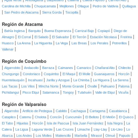
Agua Verde
Antofagasta
Baquedano
Calama
Caleta Paposo
Carmen Alto
|
|
|
|
|
Carolina de Michilla
Chuquicamata
Mejillones
Ollague
Pedro de Valdivia
Quillagua
|
|
|
|
San Pedro de Atacama
Sierra Gorda
Tocopilla
Región de Atacama
|
|
|
|
|
|
Bahía Inglesa
Barquito
Buena Esperanza
Carrizal Bajo
Copiapó
Diego de
|
|
|
|
|
|
|
Almagro
El Corral
El Salado
El Salvador
El Terrón
Estación Nicolasa
Freirina
|
|
|
|
|
|
|
Huasco
La Arena
La Higuerita
La Vega
Las Breas
Los Perales
Potrerillos
|
Vallenar
Región de Coquimbo
|
|
|
|
|
|
|
|
Algarrobito
Andacollo
Barraza
Caimanes
Camarico
Chañaral Alto
Chilecito
|
|
|
|
|
|
|
Chungungo
Condoriaco
Coquimbo
El Maqui
El Molle
Guanaqueros
Horcón
|
|
|
|
|
|
Huentelauquén
Incahuasi
Jarilla y Azogue
La Chimba
La Higuera
La Serena
|
|
|
|
|
|
|
Las Tacas
Los Vilos
Mincha Norte
Monte Grande
Ovalle
Paihuano
Paloma
|
|
|
|
|
|
|
Pichidangui
Pisco Elqui
Salamanca
Tongoy
Tulahuén
Valle de Elqui
Vicuña
Región de Valparaíso
|
|
|
|
|
|
|
Algarrobo
Artificio de Pedegua
Cabildo
Cachagua
Cartagena
Casablanca
|
|
|
|
|
|
|
|
Catapilco
Catemu
Cholota
Concón
Cuncumén
El Belloto
El Melón
El Quisco
|
|
|
|
|
|
El Tabo
Hijuelas
Horcón
Isla de Pascua
Isla Juan Fernández
Isla Negra
La
|
|
|
|
|
|
|
Calera
La Ligua
Laguna Verde
Las Cruces
Limache
Llay-Llay
Llo-Lleo
Lo
|
|
|
|
|
|
|
|
Abarca
Los Andes
Los Molles
Maitencillo
Marbella
Mirasol
Olmué
Papudo