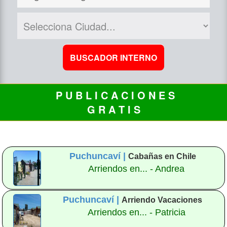
P U B L I C A C I O N E S
G R A T I S
Puchuncaví |
Cabañas en Chile
Arriendos en... - Andrea
Puchuncaví |
Arriendo Vacaciones
Arriendos en... - Patricia