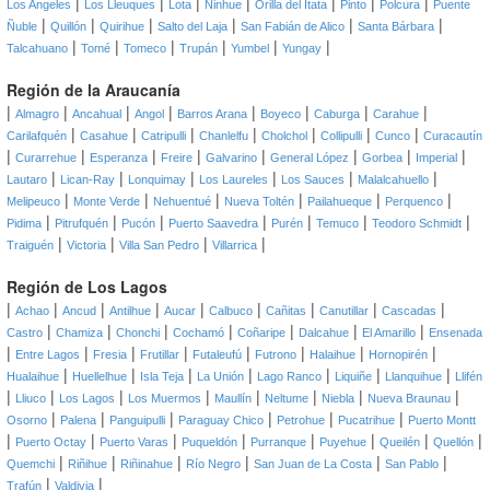
|
|
|
|
|
|
|
Los Angeles
Los Lleuques
Lota
Ninhue
Orilla del Itata
Pinto
Polcura
Puente
|
|
|
|
|
|
Ñuble
Quillón
Quirihue
Salto del Laja
San Fabián de Alico
Santa Bárbara
|
|
|
|
|
|
Talcahuano
Tomé
Tomeco
Trupán
Yumbel
Yungay
Región de la Araucanía
|
|
|
|
|
|
|
|
Almagro
Ancahual
Angol
Barros Arana
Boyeco
Caburga
Carahue
|
|
|
|
|
|
|
Carilafquén
Casahue
Catripulli
Chanlelfu
Cholchol
Collipulli
Cunco
Curacautín
|
|
|
|
|
|
|
|
Curarrehue
Esperanza
Freire
Galvarino
General López
Gorbea
Imperial
|
|
|
|
|
|
Lautaro
Lican-Ray
Lonquimay
Los Laureles
Los Sauces
Malalcahuello
|
|
|
|
|
|
Melipeuco
Monte Verde
Nehuentué
Nueva Toltén
Pailahueque
Perquenco
|
|
|
|
|
|
|
Pidima
Pitrufquén
Pucón
Puerto Saavedra
Purén
Temuco
Teodoro Schmidt
|
|
|
|
Traiguén
Victoria
Villa San Pedro
Villarrica
Región de Los Lagos
|
|
|
|
|
|
|
|
|
Achao
Ancud
Antilhue
Aucar
Calbuco
Cañitas
Canutillar
Cascadas
|
|
|
|
|
|
|
Castro
Chamiza
Chonchi
Cochamó
Coñaripe
Dalcahue
El Amarillo
Ensenada
|
|
|
|
|
|
|
|
Entre Lagos
Fresia
Frutillar
Futaleufú
Futrono
Halaihue
Hornopirén
|
|
|
|
|
|
|
Hualaihue
Huellelhue
Isla Teja
La Unión
Lago Ranco
Liquiñe
Llanquihue
Llifén
|
|
|
|
|
|
|
|
Lliuco
Los Lagos
Los Muermos
Maullín
Neltume
Niebla
Nueva Braunau
|
|
|
|
|
|
Osorno
Palena
Panguipulli
Paraguay Chico
Petrohue
Pucatrihue
Puerto Montt
|
|
|
|
|
|
|
|
Puerto Octay
Puerto Varas
Puqueldón
Purranque
Puyehue
Queilén
Quellón
|
|
|
|
|
|
Quemchi
Riñihue
Riñinahue
Río Negro
San Juan de La Costa
San Pablo
|
|
Trafún
Valdivia