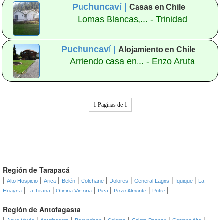
Puchuncaví |
Casas en Chile
Lomas Blancas,... - Trinidad
Puchuncaví |
Alojamiento en Chile
Arriendo casa en... - Enzo Aruta
1 Paginas de 1
Región de Tarapacá
|
|
|
|
|
|
|
|
Alto Hospicio
Arica
Belén
Colchane
Dolores
General Lagos
Iquique
La
|
|
|
|
|
|
Huayca
La Tirana
Oficina Victoria
Pica
Pozo Almonte
Putre
Región de Antofagasta
|
|
|
|
|
|
|