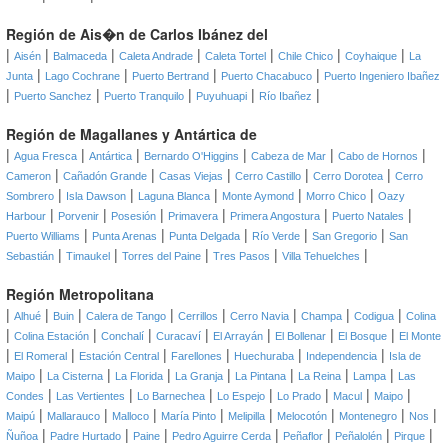
Región de Ais�n de Carlos Ibánez del
|
|
|
|
|
|
|
Aisén
Balmaceda
Caleta Andrade
Caleta Tortel
Chile Chico
Coyhaique
La
|
|
|
|
Junta
Lago Cochrane
Puerto Bertrand
Puerto Chacabuco
Puerto Ingeniero Ibañez
|
|
|
|
|
Puerto Sanchez
Puerto Tranquilo
Puyuhuapi
Río Ibañez
Región de Magallanes y Antártica de
|
|
|
|
|
|
Agua Fresca
Antártica
Bernardo O'Higgins
Cabeza de Mar
Cabo de Hornos
|
|
|
|
|
Cameron
Cañadón Grande
Casas Viejas
Cerro Castillo
Cerro Dorotea
Cerro
|
|
|
|
|
Sombrero
Isla Dawson
Laguna Blanca
Monte Aymond
Morro Chico
Oazy
|
|
|
|
|
|
Harbour
Porvenir
Posesión
Primavera
Primera Angostura
Puerto Natales
|
|
|
|
|
Puerto Williams
Punta Arenas
Punta Delgada
Río Verde
San Gregorio
San
|
|
|
|
|
Sebastián
Timaukel
Torres del Paine
Tres Pasos
Villa Tehuelches
Región Metropolitana
|
|
|
|
|
|
|
|
Alhué
Buin
Calera de Tango
Cerrillos
Cerro Navia
Champa
Codigua
Colina
|
|
|
|
|
|
|
Colina Estación
Conchalí
Curacaví
El Arrayán
El Bollenar
El Bosque
El Monte
|
|
|
|
|
|
El Romeral
Estación Central
Farellones
Huechuraba
Independencia
Isla de
|
|
|
|
|
|
|
Maipo
La Cisterna
La Florida
La Granja
La Pintana
La Reina
Lampa
Las
|
|
|
|
|
|
|
Condes
Las Vertientes
Lo Barnechea
Lo Espejo
Lo Prado
Macul
Maipo
|
|
|
|
|
|
|
|
Maipú
Mallarauco
Malloco
María Pinto
Melipilla
Melocotón
Montenegro
Nos
|
|
|
|
|
|
|
Ñuñoa
Padre Hurtado
Paine
Pedro Aguirre Cerda
Peñaflor
Peñalolén
Pirque