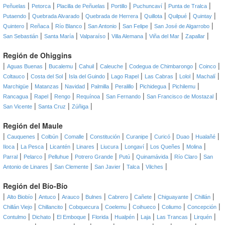
|
|
|
|
|
|
Peñuelas
Petorca
Placilla de Peñuelas
Portillo
Puchuncaví
Punta de Tralca
|
|
|
|
|
|
Putaendo
Quebrada Alvarado
Quebrada de Herrera
Quillota
Quilpué
Quintay
|
|
|
|
|
|
Quintero
Reñaca
Río Blanco
San Antonio
San Felipe
San José de Algarrobo
|
|
|
|
|
|
San Sebastián
Santa María
Valparaíso
Villa Alemana
Viña del Mar
Zapallar
Región de Ohiggins
|
|
|
|
|
|
|
Aguas Buenas
Bucalemu
Cahuil
Caleuche
Codegua de Chimbarongo
Coinco
|
|
|
|
|
|
|
Coltauco
Costa del Sol
Isla del Guindo
Lago Rapel
Las Cabras
Lolol
Machalí
|
|
|
|
|
|
|
Marchigüe
Matanzas
Navidad
Palmilla
Peralillo
Pichidegua
Pichilemu
|
|
|
|
|
|
Rancagua
Rapel
Rengo
Requínoa
San Fernando
San Francisco de Mostazal
|
|
|
San Vicente
Santa Cruz
Zúñiga
Región del Maule
|
|
|
|
|
|
|
|
|
Cauquenes
Colbún
Comalle
Constitución
Curanipe
Curicó
Duao
Hualañé
|
|
|
|
|
|
|
|
Iloca
La Pesca
Licantén
Linares
Liucura
Longaví
Los Queñes
Molina
|
|
|
|
|
|
|
Parral
Pelarco
Pelluhue
Potrero Grande
Putú
Quinamávida
Río Claro
San
|
|
|
|
|
Antonio de Linares
San Clemente
San Javier
Talca
Vilches
Región del Bío-Bío
|
|
|
|
|
|
|
|
|
Alto Biobío
Antuco
Arauco
Bulnes
Cabrero
Cañete
Chiguayante
Chillán
|
|
|
|
|
|
|
Chillán Viejo
Chillancito
Cobquecura
Coelemu
Coihueco
Coliumo
Concepción
|
|
|
|
|
|
|
|
Contulmo
Dichato
El Emboque
Florida
Hualpén
Laja
Las Trancas
Lirquén