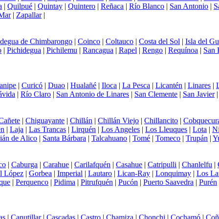
a
|
Quilpué
|
Quintay
|
Quintero
|
Reñaca
|
Río Blanco
|
San Antonio
|
S
 Mar
|
Zapallar
|
degua de Chimbarongo
|
Coinco
|
Coltauco
|
Costa del Sol
|
Isla del G
o
|
Pichidegua
|
Pichilemu
|
Rancagua
|
Rapel
|
Rengo
|
Requínoa
|
San 
anipe
|
Curicó
|
Duao
|
Hualañé
|
Iloca
|
La Pesca
|
Licantén
|
Linares
|
ávida
|
Río Claro
|
San Antonio de Linares
|
San Clemente
|
San Javier
Cañete
|
Chiguayante
|
Chillán
|
Chillán Viejo
|
Chillancito
|
Cobquecur
én
|
Laja
|
Las Trancas
|
Lirquén
|
Los Angeles
|
Los Lleuques
|
Lota
|
N
ián de Alico
|
Santa Bárbara
|
Talcahuano
|
Tomé
|
Tomeco
|
Trupán
|
Y
co
|
Caburga
|
Carahue
|
Carilafquén
|
Casahue
|
Catripulli
|
Chanlelfu
|
l López
|
Gorbea
|
Imperial
|
Lautaro
|
Lican-Ray
|
Lonquimay
|
Los La
que
|
Perquenco
|
Pidima
|
Pitrufquén
|
Pucón
|
Puerto Saavedra
|
Purén
as
|
Canutillar
|
Cascadas
|
Castro
|
Chamiza
|
Chonchi
|
Cochamó
|
Coñ