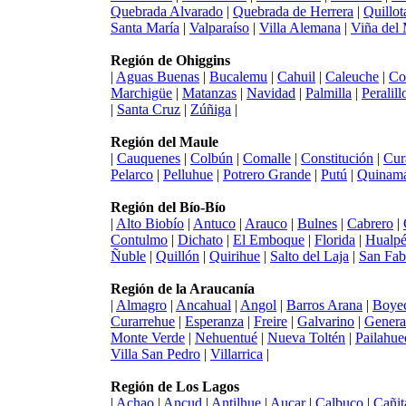
Quebrada Alvarado
|
Quebrada de Herrera
|
Quillot
Santa María
|
Valparaíso
|
Villa Alemana
|
Viña del
Región de Ohiggins
|
Aguas Buenas
|
Bucalemu
|
Cahuil
|
Caleuche
|
Co
Marchigüe
|
Matanzas
|
Navidad
|
Palmilla
|
Peralill
|
Santa Cruz
|
Zúñiga
|
Región del Maule
|
Cauquenes
|
Colbún
|
Comalle
|
Constitución
|
Cur
Pelarco
|
Pelluhue
|
Potrero Grande
|
Putú
|
Quinam
Región del Bío-Bío
|
Alto Biobío
|
Antuco
|
Arauco
|
Bulnes
|
Cabrero
|
Contulmo
|
Dichato
|
El Emboque
|
Florida
|
Hualp
Ñuble
|
Quillón
|
Quirihue
|
Salto del Laja
|
San Fab
Región de la Araucanía
|
Almagro
|
Ancahual
|
Angol
|
Barros Arana
|
Boye
Curarrehue
|
Esperanza
|
Freire
|
Galvarino
|
Genera
Monte Verde
|
Nehuentué
|
Nueva Toltén
|
Pailahue
Villa San Pedro
|
Villarrica
|
Región de Los Lagos
|
Achao
|
Ancud
|
Antilhue
|
Aucar
|
Calbuco
|
Cañit