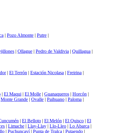
ca
|
Pozo Almonte
|
Putre
|
jillones
|
Ollague
|
Pedro de Valdivia
|
Quillagua
|
dor
|
El Terrón
|
Estación Nicolasa
|
Freirina
|
o
|
El Maqui
|
El Molle
|
Guanaqueros
|
Horcón
|
|
Monte Grande
|
Ovalle
|
Paihuano
|
Paloma
|
Cuncumén
|
El Belloto
|
El Melón
|
El Quisco
|
El
ces
|
Limache
|
Llay-Llay
|
Llo-Lleo
|
Lo Abarca
|
llo
|
Puchuncaví
|
Punta de Tralca
|
Putaendo
|