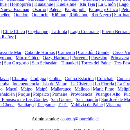
ihue
|
Hornopirén
|
Hualaihue
|
Huellelhue
|
Isla Teja
|
La Unión
|
Lago
|
Nueva Braunau
|
Osorno
|
Palena
|
Panguipulli
|
Paraguay Chico
|
Petr
ueilén
|
Quellón
|
Quemchi
|
Riñihue
|
Riñinahue
|
Río Negro
|
San Juan
|
Chile Chico
|
Coyhaique
|
La Junta
|
Lago Cochrane
|
Puerto Bertran
 Ibañez
|
beza de Mar
|
Cabo de Hornos
|
Cameron
|
Cañadón Grande
|
Casas Vie
Aymond
|
Morro Chico
|
Oazy Harbour
|
Porvenir
|
Posesión
|
Primavera
e
|
San Gregorio
|
San Sebastián
|
Timaukel
|
Torres del Paine
|
Tres Pas
Navia
|
Champa
|
Codigua
|
Colina
|
Colina Estación
|
Conchalí
|
Curaca
uraba
|
Independencia
|
Isla de Maipo
|
La Cisterna
|
La Florida
|
La Gra
do
|
Macul
|
Maipo
|
Maipú
|
Mallarauco
|
Malloco
|
María Pinto
|
Melipi
eñalolén
|
Pirque
|
Polpaico
|
Pomaire
|
Providencia
|
Puangue Alto
|
Pu
 Fransisco de Las Condes
|
San Gabriel
|
San Joaquín
|
San José de Ma
e Chena
|
Santiago
|
Talagante
|
TilTil
|
Valdivia de Paine
|
Vitacura
|
Administrador:
ecotour@tourchile.cl