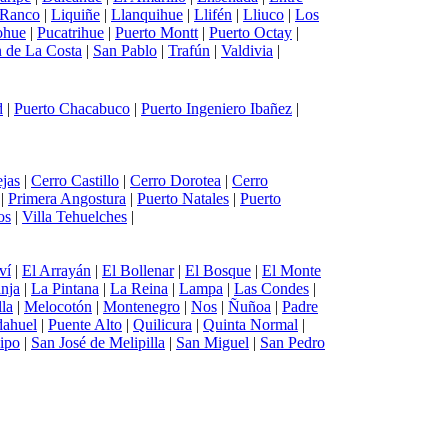
 Ranco
|
Liquiñe
|
Llanquihue
|
Llifén
|
Lliuco
|
Los
ohue
|
Pucatrihue
|
Puerto Montt
|
Puerto Octay
|
 de La Costa
|
San Pablo
|
Trafún
|
Valdivia
|
d
|
Puerto Chacabuco
|
Puerto Ingeniero Ibañez
|
jas
|
Cerro Castillo
|
Cerro Dorotea
|
Cerro
|
Primera Angostura
|
Puerto Natales
|
Puerto
os
|
Villa Tehuelches
|
ví
|
El Arrayán
|
El Bollenar
|
El Bosque
|
El Monte
nja
|
La Pintana
|
La Reina
|
Lampa
|
Las Condes
|
lla
|
Melocotón
|
Montenegro
|
Nos
|
Ñuñoa
|
Padre
dahuel
|
Puente Alto
|
Quilicura
|
Quinta Normal
|
ipo
|
San José de Melipilla
|
San Miguel
|
San Pedro