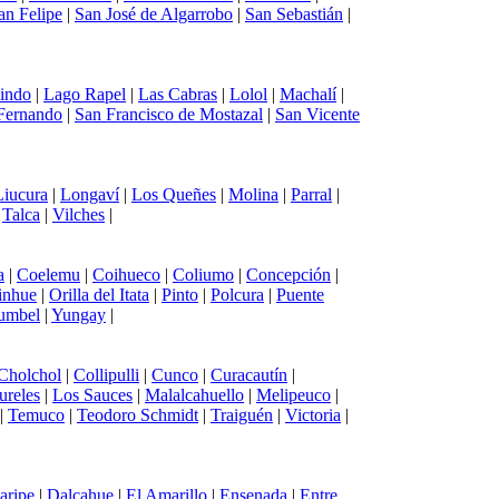
an Felipe
|
San José de Algarrobo
|
San Sebastián
|
uindo
|
Lago Rapel
|
Las Cabras
|
Lolol
|
Machalí
|
Fernando
|
San Francisco de Mostazal
|
San Vicente
Liucura
|
Longaví
|
Los Queñes
|
Molina
|
Parral
|
|
Talca
|
Vilches
|
a
|
Coelemu
|
Coihueco
|
Coliumo
|
Concepción
|
inhue
|
Orilla del Itata
|
Pinto
|
Polcura
|
Puente
umbel
|
Yungay
|
Cholchol
|
Collipulli
|
Cunco
|
Curacautín
|
ureles
|
Los Sauces
|
Malalcahuello
|
Melipeuco
|
|
Temuco
|
Teodoro Schmidt
|
Traiguén
|
Victoria
|
aripe
|
Dalcahue
|
El Amarillo
|
Ensenada
|
Entre