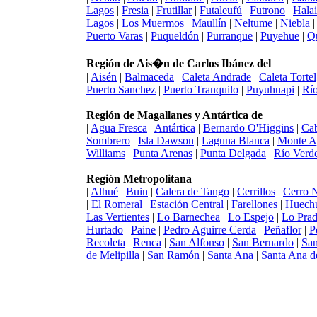
Lagos
|
Fresia
|
Frutillar
|
Futaleufú
|
Futrono
|
Hala
Lagos
|
Los Muermos
|
Maullín
|
Neltume
|
Niebla
Puerto Varas
|
Puqueldón
|
Purranque
|
Puyehue
|
Q
Región de Ais�n de Carlos Ibánez del
|
Aisén
|
Balmaceda
|
Caleta Andrade
|
Caleta Tortel
Puerto Sanchez
|
Puerto Tranquilo
|
Puyuhuapi
|
Río
Región de Magallanes y Antártica de
|
Agua Fresca
|
Antártica
|
Bernardo O'Higgins
|
Ca
Sombrero
|
Isla Dawson
|
Laguna Blanca
|
Monte 
Williams
|
Punta Arenas
|
Punta Delgada
|
Río Verd
Región Metropolitana
|
Alhué
|
Buin
|
Calera de Tango
|
Cerrillos
|
Cerro 
|
El Romeral
|
Estación Central
|
Farellones
|
Huech
Las Vertientes
|
Lo Barnechea
|
Lo Espejo
|
Lo Pra
Hurtado
|
Paine
|
Pedro Aguirre Cerda
|
Peñaflor
|
P
Recoleta
|
Renca
|
San Alfonso
|
San Bernardo
|
San
de Melipilla
|
San Ramón
|
Santa Ana
|
Santa Ana d