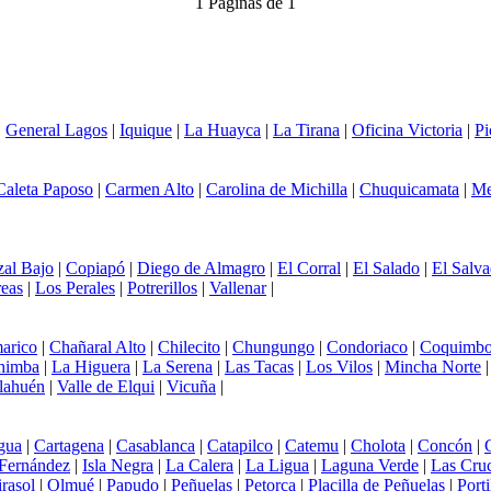
1 Paginas de 1
|
General Lagos
|
Iquique
|
La Huayca
|
La Tirana
|
Oficina Victoria
|
Pi
Caleta Paposo
|
Carmen Alto
|
Carolina de Michilla
|
Chuquicamata
|
Me
zal Bajo
|
Copiapó
|
Diego de Almagro
|
El Corral
|
El Salado
|
El Salva
eas
|
Los Perales
|
Potrerillos
|
Vallenar
|
arico
|
Chañaral Alto
|
Chilecito
|
Chungungo
|
Condoriaco
|
Coquimb
himba
|
La Higuera
|
La Serena
|
Las Tacas
|
Los Vilos
|
Mincha Norte
lahuén
|
Valle de Elqui
|
Vicuña
|
gua
|
Cartagena
|
Casablanca
|
Catapilco
|
Catemu
|
Cholota
|
Concón
|
 Fernández
|
Isla Negra
|
La Calera
|
La Ligua
|
Laguna Verde
|
Las Cru
rasol
|
Olmué
|
Papudo
|
Peñuelas
|
Petorca
|
Placilla de Peñuelas
|
Porti