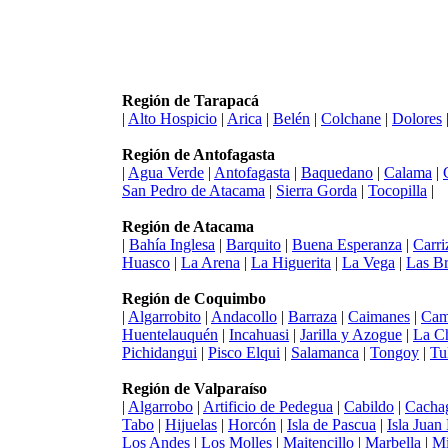
Región de Tarapacá
|
Alto Hospicio
|
Arica
|
Belén
|
Colchane
|
Dolores
Región de Antofagasta
|
Agua Verde
|
Antofagasta
|
Baquedano
|
Calama
|
San Pedro de Atacama
|
Sierra Gorda
|
Tocopilla
|
Región de Atacama
|
Bahía Inglesa
|
Barquito
|
Buena Esperanza
|
Carri
Huasco
|
La Arena
|
La Higuerita
|
La Vega
|
Las Br
Región de Coquimbo
|
Algarrobito
|
Andacollo
|
Barraza
|
Caimanes
|
Cam
Huentelauquén
|
Incahuasi
|
Jarilla y Azogue
|
La C
Pichidangui
|
Pisco Elqui
|
Salamanca
|
Tongoy
|
Tu
Región de Valparaíso
|
Algarrobo
|
Artificio de Pedegua
|
Cabildo
|
Cacha
Tabo
|
Hijuelas
|
Horcón
|
Isla de Pascua
|
Isla Juan
Los Andes
|
Los Molles
|
Maitencillo
|
Marbella
|
Mi