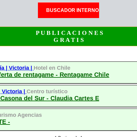
P U B L I C A C I O N E S
G R A T I S
ía |
Victoria |
Hotel en Chile
oferta de rentagame - Rentagame Chile
|
Victoria |
Centro turístico
 Casona del Sur - Claudia Cartes E
urismo Agencias
E -