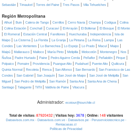
|
|
|
|
|
Sebastián
Timaukel
Torres del Paine
Tres Pasos
Villa Tehuelches
Región Metropolitana
|
|
|
|
|
|
|
|
Alhué
Buin
Calera de Tango
Cerrillos
Cerro Navia
Champa
Codigua
Colina
|
|
|
|
|
|
|
Colina Estación
Conchalí
Curacaví
El Arrayán
El Bollenar
El Bosque
El Monte
|
|
|
|
|
|
El Romeral
Estación Central
Farellones
Huechuraba
Independencia
Isla de
|
|
|
|
|
|
|
Maipo
La Cisterna
La Florida
La Granja
La Pintana
La Reina
Lampa
Las
|
|
|
|
|
|
|
Condes
Las Vertientes
Lo Barnechea
Lo Espejo
Lo Prado
Macul
Maipo
|
|
|
|
|
|
|
|
Maipú
Mallarauco
Malloco
María Pinto
Melipilla
Melocotón
Montenegro
Nos
|
|
|
|
|
|
|
Ñuñoa
Padre Hurtado
Paine
Pedro Aguirre Cerda
Peñaflor
Peñalolén
Pirque
|
|
|
|
|
|
|
Polpaico
Pomaire
Providencia
Puangue Alto
Pudahuel
Puente Alto
Quilicura
|
|
|
|
|
Quinta Normal
Recoleta
Renca
San Alfonso
San Bernardo
San Fransisco de Las
|
|
|
|
|
Condes
San Gabriel
San Joaquín
San José de Maipo
San José de Melipilla
San
|
|
|
|
|
Miguel
San Pedro de Melipilla
San Ramón
Santa Ana
Santa Ana de Chena
|
|
|
|
|
Santiago
Talagante
TilTil
Valdivia de Paine
Vitacura
Administrador:
ecotour@tourchile.cl
Total de visitas:
87920432
|
Visitas hoy:
3678
|
Online:
148
visitantes
Datoavisos.com.mx
- Datoavisos.com.ve
- Datoavisos.pe
- Peruserviciotecnico.pe
-
Rentacasas.cl
Políticas de Privacidad