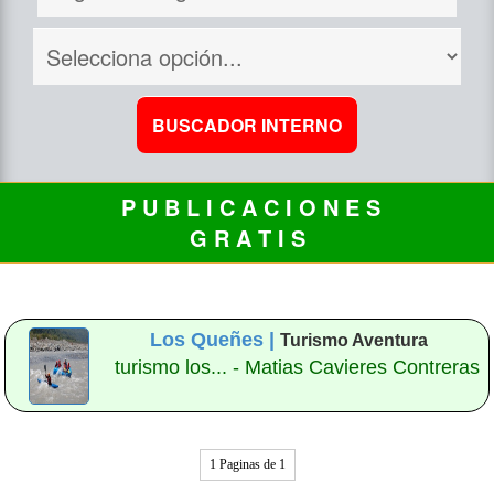
P U B L I C A C I O N E S
G R A T I S
Los Queñes |
Turismo Aventura
turismo los... - Matias Cavieres Contreras
1 Paginas de 1