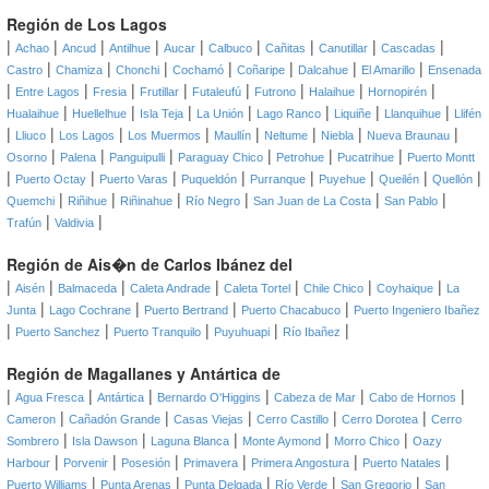
Región de Los Lagos
|
|
|
|
|
|
|
|
|
Achao
Ancud
Antilhue
Aucar
Calbuco
Cañitas
Canutillar
Cascadas
|
|
|
|
|
|
|
Castro
Chamiza
Chonchi
Cochamó
Coñaripe
Dalcahue
El Amarillo
Ensenada
|
|
|
|
|
|
|
|
Entre Lagos
Fresia
Frutillar
Futaleufú
Futrono
Halaihue
Hornopirén
|
|
|
|
|
|
|
Hualaihue
Huellelhue
Isla Teja
La Unión
Lago Ranco
Liquiñe
Llanquihue
Llifén
|
|
|
|
|
|
|
|
Lliuco
Los Lagos
Los Muermos
Maullín
Neltume
Niebla
Nueva Braunau
|
|
|
|
|
|
Osorno
Palena
Panguipulli
Paraguay Chico
Petrohue
Pucatrihue
Puerto Montt
|
|
|
|
|
|
|
|
Puerto Octay
Puerto Varas
Puqueldón
Purranque
Puyehue
Queilén
Quellón
|
|
|
|
|
|
Quemchi
Riñihue
Riñinahue
Río Negro
San Juan de La Costa
San Pablo
|
|
Trafún
Valdivia
Región de Ais�n de Carlos Ibánez del
|
|
|
|
|
|
|
Aisén
Balmaceda
Caleta Andrade
Caleta Tortel
Chile Chico
Coyhaique
La
|
|
|
|
Junta
Lago Cochrane
Puerto Bertrand
Puerto Chacabuco
Puerto Ingeniero Ibañez
|
|
|
|
|
Puerto Sanchez
Puerto Tranquilo
Puyuhuapi
Río Ibañez
Región de Magallanes y Antártica de
|
|
|
|
|
|
Agua Fresca
Antártica
Bernardo O'Higgins
Cabeza de Mar
Cabo de Hornos
|
|
|
|
|
Cameron
Cañadón Grande
Casas Viejas
Cerro Castillo
Cerro Dorotea
Cerro
|
|
|
|
|
Sombrero
Isla Dawson
Laguna Blanca
Monte Aymond
Morro Chico
Oazy
|
|
|
|
|
|
Harbour
Porvenir
Posesión
Primavera
Primera Angostura
Puerto Natales
|
|
|
|
|
Puerto Williams
Punta Arenas
Punta Delgada
Río Verde
San Gregorio
San