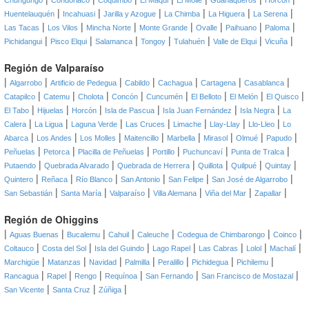
Chungungo
Condoriaco
Coquimbo
El Maqui
El Molle
Guanaqueros
Horcón
|
|
|
|
|
|
Huentelauquén
Incahuasi
Jarilla y Azogue
La Chimba
La Higuera
La Serena
|
|
|
|
|
|
|
Las Tacas
Los Vilos
Mincha Norte
Monte Grande
Ovalle
Paihuano
Paloma
|
|
|
|
|
|
|
Pichidangui
Pisco Elqui
Salamanca
Tongoy
Tulahuén
Valle de Elqui
Vicuña
Región de Valparaíso
|
|
|
|
|
|
|
Algarrobo
Artificio de Pedegua
Cabildo
Cachagua
Cartagena
Casablanca
|
|
|
|
|
|
|
|
Catapilco
Catemu
Cholota
Concón
Cuncumén
El Belloto
El Melón
El Quisco
|
|
|
|
|
|
El Tabo
Hijuelas
Horcón
Isla de Pascua
Isla Juan Fernández
Isla Negra
La
|
|
|
|
|
|
|
Calera
La Ligua
Laguna Verde
Las Cruces
Limache
Llay-Llay
Llo-Lleo
Lo
|
|
|
|
|
|
|
|
Abarca
Los Andes
Los Molles
Maitencillo
Marbella
Mirasol
Olmué
Papudo
|
|
|
|
|
|
Peñuelas
Petorca
Placilla de Peñuelas
Portillo
Puchuncaví
Punta de Tralca
|
|
|
|
|
|
Putaendo
Quebrada Alvarado
Quebrada de Herrera
Quillota
Quilpué
Quintay
|
|
|
|
|
|
Quintero
Reñaca
Río Blanco
San Antonio
San Felipe
San José de Algarrobo
|
|
|
|
|
|
San Sebastián
Santa María
Valparaíso
Villa Alemana
Viña del Mar
Zapallar
Región de Ohiggins
|
|
|
|
|
|
|
Aguas Buenas
Bucalemu
Cahuil
Caleuche
Codegua de Chimbarongo
Coinco
|
|
|
|
|
|
|
Coltauco
Costa del Sol
Isla del Guindo
Lago Rapel
Las Cabras
Lolol
Machalí
|
|
|
|
|
|
|
Marchigüe
Matanzas
Navidad
Palmilla
Peralillo
Pichidegua
Pichilemu
|
|
|
|
|
|
Rancagua
Rapel
Rengo
Requínoa
San Fernando
San Francisco de Mostazal
|
|
|
San Vicente
Santa Cruz
Zúñiga