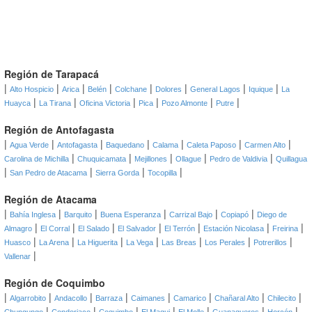
Región de Tarapacá
|
|
|
|
|
|
|
|
Alto Hospicio
Arica
Belén
Colchane
Dolores
General Lagos
Iquique
La
|
|
|
|
|
|
Huayca
La Tirana
Oficina Victoria
Pica
Pozo Almonte
Putre
Región de Antofagasta
|
|
|
|
|
|
|
Agua Verde
Antofagasta
Baquedano
Calama
Caleta Paposo
Carmen Alto
|
|
|
|
|
Carolina de Michilla
Chuquicamata
Mejillones
Ollague
Pedro de Valdivia
Quillagua
|
|
|
|
San Pedro de Atacama
Sierra Gorda
Tocopilla
Región de Atacama
|
|
|
|
|
|
Bahía Inglesa
Barquito
Buena Esperanza
Carrizal Bajo
Copiapó
Diego de
|
|
|
|
|
|
|
Almagro
El Corral
El Salado
El Salvador
El Terrón
Estación Nicolasa
Freirina
|
|
|
|
|
|
|
Huasco
La Arena
La Higuerita
La Vega
Las Breas
Los Perales
Potrerillos
|
Vallenar
Región de Coquimbo
|
|
|
|
|
|
|
|
Algarrobito
Andacollo
Barraza
Caimanes
Camarico
Chañaral Alto
Chilecito
|
|
|
|
|
|
|