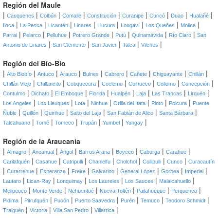
Región del Maule
|
|
|
|
|
|
|
|
|
Cauquenes
Colbún
Comalle
Constitución
Curanipe
Curicó
Duao
Hualañé
|
|
|
|
|
|
|
|
Iloca
La Pesca
Licantén
Linares
Liucura
Longaví
Los Queñes
Molina
|
|
|
|
|
|
|
Parral
Pelarco
Pelluhue
Potrero Grande
Putú
Quinamávida
Río Claro
San
|
|
|
|
|
Antonio de Linares
San Clemente
San Javier
Talca
Vilches
Región del Bío-Bío
|
|
|
|
|
|
|
|
|
Alto Biobío
Antuco
Arauco
Bulnes
Cabrero
Cañete
Chiguayante
Chillán
|
|
|
|
|
|
|
Chillán Viejo
Chillancito
Cobquecura
Coelemu
Coihueco
Coliumo
Concepción
|
|
|
|
|
|
|
|
Contulmo
Dichato
El Emboque
Florida
Hualpén
Laja
Las Trancas
Lirquén
|
|
|
|
|
|
|
Los Angeles
Los Lleuques
Lota
Ninhue
Orilla del Itata
Pinto
Polcura
Puente
|
|
|
|
|
|
Ñuble
Quillón
Quirihue
Salto del Laja
San Fabián de Alico
Santa Bárbara
|
|
|
|
|
|
Talcahuano
Tomé
Tomeco
Trupán
Yumbel
Yungay
Región de la Araucanía
|
|
|
|
|
|
|
|
Almagro
Ancahual
Angol
Barros Arana
Boyeco
Caburga
Carahue
|
|
|
|
|
|
|
Carilafquén
Casahue
Catripulli
Chanlelfu
Cholchol
Collipulli
Cunco
Curacautín
|
|
|
|
|
|
|
|
Curarrehue
Esperanza
Freire
Galvarino
General López
Gorbea
Imperial
|
|
|
|
|
|
Lautaro
Lican-Ray
Lonquimay
Los Laureles
Los Sauces
Malalcahuello
|
|
|
|
|
|
Melipeuco
Monte Verde
Nehuentué
Nueva Toltén
Pailahueque
Perquenco
|
|
|
|
|
|
|
Pidima
Pitrufquén
Pucón
Puerto Saavedra
Purén
Temuco
Teodoro Schmidt
|
|
|
|
Traiguén
Victoria
Villa San Pedro
Villarrica