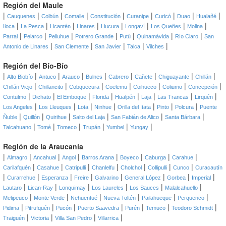
Región del Maule
|
|
|
|
|
|
|
|
|
Cauquenes
Colbún
Comalle
Constitución
Curanipe
Curicó
Duao
Hualañé
|
|
|
|
|
|
|
|
Iloca
La Pesca
Licantén
Linares
Liucura
Longaví
Los Queñes
Molina
|
|
|
|
|
|
|
Parral
Pelarco
Pelluhue
Potrero Grande
Putú
Quinamávida
Río Claro
San
|
|
|
|
|
Antonio de Linares
San Clemente
San Javier
Talca
Vilches
Región del Bío-Bío
|
|
|
|
|
|
|
|
|
Alto Biobío
Antuco
Arauco
Bulnes
Cabrero
Cañete
Chiguayante
Chillán
|
|
|
|
|
|
|
Chillán Viejo
Chillancito
Cobquecura
Coelemu
Coihueco
Coliumo
Concepción
|
|
|
|
|
|
|
|
Contulmo
Dichato
El Emboque
Florida
Hualpén
Laja
Las Trancas
Lirquén
|
|
|
|
|
|
|
Los Angeles
Los Lleuques
Lota
Ninhue
Orilla del Itata
Pinto
Polcura
Puente
|
|
|
|
|
|
Ñuble
Quillón
Quirihue
Salto del Laja
San Fabián de Alico
Santa Bárbara
|
|
|
|
|
|
Talcahuano
Tomé
Tomeco
Trupán
Yumbel
Yungay
Región de la Araucanía
|
|
|
|
|
|
|
|
Almagro
Ancahual
Angol
Barros Arana
Boyeco
Caburga
Carahue
|
|
|
|
|
|
|
Carilafquén
Casahue
Catripulli
Chanlelfu
Cholchol
Collipulli
Cunco
Curacautín
|
|
|
|
|
|
|
|
Curarrehue
Esperanza
Freire
Galvarino
General López
Gorbea
Imperial
|
|
|
|
|
|
Lautaro
Lican-Ray
Lonquimay
Los Laureles
Los Sauces
Malalcahuello
|
|
|
|
|
|
Melipeuco
Monte Verde
Nehuentué
Nueva Toltén
Pailahueque
Perquenco
|
|
|
|
|
|
|
Pidima
Pitrufquén
Pucón
Puerto Saavedra
Purén
Temuco
Teodoro Schmidt
|
|
|
|
Traiguén
Victoria
Villa San Pedro
Villarrica