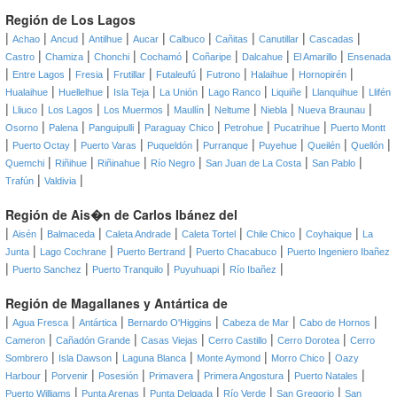
Región de Los Lagos
|
|
|
|
|
|
|
|
|
Achao
Ancud
Antilhue
Aucar
Calbuco
Cañitas
Canutillar
Cascadas
|
|
|
|
|
|
|
Castro
Chamiza
Chonchi
Cochamó
Coñaripe
Dalcahue
El Amarillo
Ensenada
|
|
|
|
|
|
|
|
Entre Lagos
Fresia
Frutillar
Futaleufú
Futrono
Halaihue
Hornopirén
|
|
|
|
|
|
|
Hualaihue
Huellelhue
Isla Teja
La Unión
Lago Ranco
Liquiñe
Llanquihue
Llifén
|
|
|
|
|
|
|
|
Lliuco
Los Lagos
Los Muermos
Maullín
Neltume
Niebla
Nueva Braunau
|
|
|
|
|
|
Osorno
Palena
Panguipulli
Paraguay Chico
Petrohue
Pucatrihue
Puerto Montt
|
|
|
|
|
|
|
|
Puerto Octay
Puerto Varas
Puqueldón
Purranque
Puyehue
Queilén
Quellón
|
|
|
|
|
|
Quemchi
Riñihue
Riñinahue
Río Negro
San Juan de La Costa
San Pablo
|
|
Trafún
Valdivia
Región de Ais�n de Carlos Ibánez del
|
|
|
|
|
|
|
Aisén
Balmaceda
Caleta Andrade
Caleta Tortel
Chile Chico
Coyhaique
La
|
|
|
|
Junta
Lago Cochrane
Puerto Bertrand
Puerto Chacabuco
Puerto Ingeniero Ibañez
|
|
|
|
|
Puerto Sanchez
Puerto Tranquilo
Puyuhuapi
Río Ibañez
Región de Magallanes y Antártica de
|
|
|
|
|
|
Agua Fresca
Antártica
Bernardo O'Higgins
Cabeza de Mar
Cabo de Hornos
|
|
|
|
|
Cameron
Cañadón Grande
Casas Viejas
Cerro Castillo
Cerro Dorotea
Cerro
|
|
|
|
|
Sombrero
Isla Dawson
Laguna Blanca
Monte Aymond
Morro Chico
Oazy
|
|
|
|
|
|
Harbour
Porvenir
Posesión
Primavera
Primera Angostura
Puerto Natales
|
|
|
|
|
Puerto Williams
Punta Arenas
Punta Delgada
Río Verde
San Gregorio
San