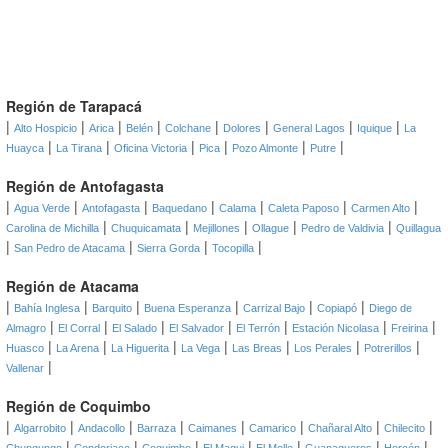
Región de Tarapacá
|
|
|
|
|
|
|
|
Alto Hospicio
Arica
Belén
Colchane
Dolores
General Lagos
Iquique
La
|
|
|
|
|
|
Huayca
La Tirana
Oficina Victoria
Pica
Pozo Almonte
Putre
Región de Antofagasta
|
|
|
|
|
|
|
Agua Verde
Antofagasta
Baquedano
Calama
Caleta Paposo
Carmen Alto
|
|
|
|
|
Carolina de Michilla
Chuquicamata
Mejillones
Ollague
Pedro de Valdivia
Quillagua
|
|
|
|
San Pedro de Atacama
Sierra Gorda
Tocopilla
Región de Atacama
|
|
|
|
|
|
Bahía Inglesa
Barquito
Buena Esperanza
Carrizal Bajo
Copiapó
Diego de
|
|
|
|
|
|
|
Almagro
El Corral
El Salado
El Salvador
El Terrón
Estación Nicolasa
Freirina
|
|
|
|
|
|
|
Huasco
La Arena
La Higuerita
La Vega
Las Breas
Los Perales
Potrerillos
|
Vallenar
Región de Coquimbo
|
|
|
|
|
|
|
|
Algarrobito
Andacollo
Barraza
Caimanes
Camarico
Chañaral Alto
Chilecito
|
|
|
|
|
|
|