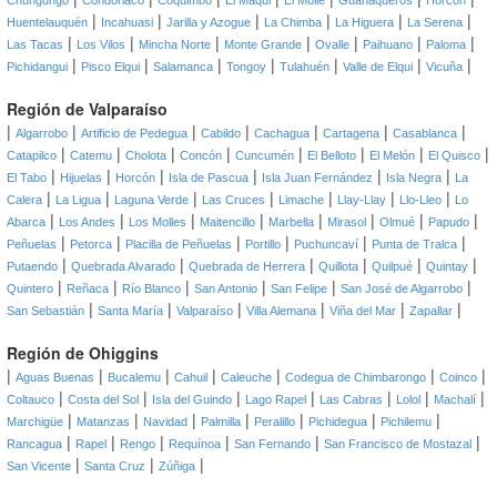
Chungungo
Condoriaco
Coquimbo
El Maqui
El Molle
Guanaqueros
Horcón
|
|
|
|
|
|
Huentelauquén
Incahuasi
Jarilla y Azogue
La Chimba
La Higuera
La Serena
|
|
|
|
|
|
|
Las Tacas
Los Vilos
Mincha Norte
Monte Grande
Ovalle
Paihuano
Paloma
|
|
|
|
|
|
|
Pichidangui
Pisco Elqui
Salamanca
Tongoy
Tulahuén
Valle de Elqui
Vicuña
Región de Valparaíso
|
|
|
|
|
|
|
Algarrobo
Artificio de Pedegua
Cabildo
Cachagua
Cartagena
Casablanca
|
|
|
|
|
|
|
|
Catapilco
Catemu
Cholota
Concón
Cuncumén
El Belloto
El Melón
El Quisco
|
|
|
|
|
|
El Tabo
Hijuelas
Horcón
Isla de Pascua
Isla Juan Fernández
Isla Negra
La
|
|
|
|
|
|
|
Calera
La Ligua
Laguna Verde
Las Cruces
Limache
Llay-Llay
Llo-Lleo
Lo
|
|
|
|
|
|
|
|
Abarca
Los Andes
Los Molles
Maitencillo
Marbella
Mirasol
Olmué
Papudo
|
|
|
|
|
|
Peñuelas
Petorca
Placilla de Peñuelas
Portillo
Puchuncaví
Punta de Tralca
|
|
|
|
|
|
Putaendo
Quebrada Alvarado
Quebrada de Herrera
Quillota
Quilpué
Quintay
|
|
|
|
|
|
Quintero
Reñaca
Río Blanco
San Antonio
San Felipe
San José de Algarrobo
|
|
|
|
|
|
San Sebastián
Santa María
Valparaíso
Villa Alemana
Viña del Mar
Zapallar
Región de Ohiggins
|
|
|
|
|
|
|
Aguas Buenas
Bucalemu
Cahuil
Caleuche
Codegua de Chimbarongo
Coinco
|
|
|
|
|
|
|
Coltauco
Costa del Sol
Isla del Guindo
Lago Rapel
Las Cabras
Lolol
Machalí
|
|
|
|
|
|
|
Marchigüe
Matanzas
Navidad
Palmilla
Peralillo
Pichidegua
Pichilemu
|
|
|
|
|
|
Rancagua
Rapel
Rengo
Requínoa
San Fernando
San Francisco de Mostazal
|
|
|
San Vicente
Santa Cruz
Zúñiga