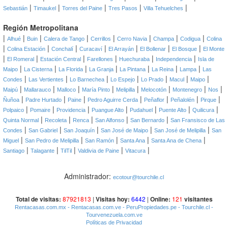
|
|
|
|
|
Sebastián
Timaukel
Torres del Paine
Tres Pasos
Villa Tehuelches
Región Metropolitana
|
|
|
|
|
|
|
|
Alhué
Buin
Calera de Tango
Cerrillos
Cerro Navia
Champa
Codigua
Colina
|
|
|
|
|
|
|
Colina Estación
Conchalí
Curacaví
El Arrayán
El Bollenar
El Bosque
El Monte
|
|
|
|
|
|
El Romeral
Estación Central
Farellones
Huechuraba
Independencia
Isla de
|
|
|
|
|
|
|
Maipo
La Cisterna
La Florida
La Granja
La Pintana
La Reina
Lampa
Las
|
|
|
|
|
|
|
Condes
Las Vertientes
Lo Barnechea
Lo Espejo
Lo Prado
Macul
Maipo
|
|
|
|
|
|
|
|
Maipú
Mallarauco
Malloco
María Pinto
Melipilla
Melocotón
Montenegro
Nos
|
|
|
|
|
|
|
Ñuñoa
Padre Hurtado
Paine
Pedro Aguirre Cerda
Peñaflor
Peñalolén
Pirque
|
|
|
|
|
|
|
Polpaico
Pomaire
Providencia
Puangue Alto
Pudahuel
Puente Alto
Quilicura
|
|
|
|
|
Quinta Normal
Recoleta
Renca
San Alfonso
San Bernardo
San Fransisco de Las
|
|
|
|
|
Condes
San Gabriel
San Joaquín
San José de Maipo
San José de Melipilla
San
|
|
|
|
|
Miguel
San Pedro de Melipilla
San Ramón
Santa Ana
Santa Ana de Chena
|
|
|
|
|
Santiago
Talagante
TilTil
Valdivia de Paine
Vitacura
Administrador:
ecotour@tourchile.cl
Total de visitas:
87921813
|
Visitas hoy:
6442
|
Online:
121
visitantes
Rentacasas.com.mx
- Rentacasas.com.ve
- PeruPropiedades.pe
- Tourchile.cl
-
Tourvenezuela.com.ve
Políticas de Privacidad