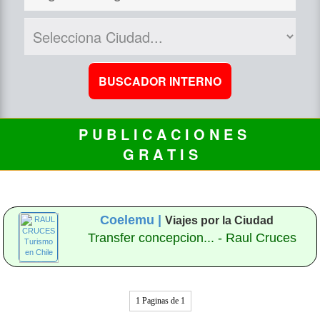
P U B L I C A C I O N E S
G R A T I S
Coelemu |
Viajes por la Ciudad
Transfer concepcion... - Raul Cruces
1 Paginas de 1