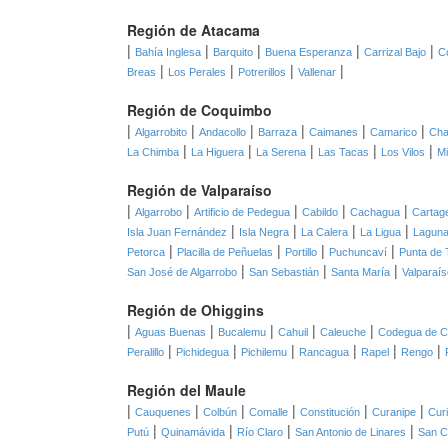
Región de Atacama
|
|
|
|
|
Bahía Inglesa
Barquito
Buena Esperanza
Carrizal Bajo
C
|
|
|
|
Breas
Los Perales
Potrerillos
Vallenar
Región de Coquimbo
|
|
|
|
|
|
Algarrobito
Andacollo
Barraza
Caimanes
Camarico
Cha
|
|
|
|
|
La Chimba
La Higuera
La Serena
Las Tacas
Los Vilos
Mi
Región de Valparaíso
|
|
|
|
|
Algarrobo
Artificio de Pedegua
Cabildo
Cachagua
Cartag
|
|
|
|
Isla Juan Fernández
Isla Negra
La Calera
La Ligua
Laguna
|
|
|
|
Petorca
Placilla de Peñuelas
Portillo
Puchuncaví
Punta de 
|
|
|
San José de Algarrobo
San Sebastián
Santa María
Valparaís
Región de Ohiggins
|
|
|
|
|
Aguas Buenas
Bucalemu
Cahuil
Caleuche
Codegua de C
|
|
|
|
|
|
Peralillo
Pichidegua
Pichilemu
Rancagua
Rapel
Rengo
Región del Maule
|
|
|
|
|
|
Cauquenes
Colbún
Comalle
Constitución
Curanipe
Cur
|
|
|
|
Putú
Quinamávida
Río Claro
San Antonio de Linares
San C