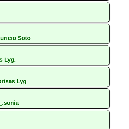
auricio Soto
s Lyg.
brisas Lyg
_.sonia