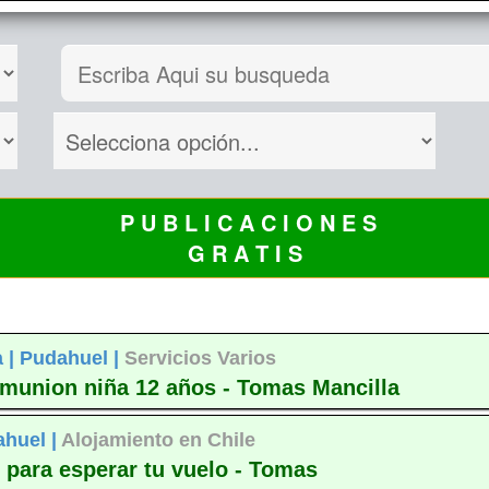
P U B L I C A C I O N E S
G R A T I S
 |
Pudahuel |
Servicios Varios
omunion niña 12 años - Tomas Mancilla
huel |
Alojamiento en Chile
e para esperar tu vuelo - Tomas