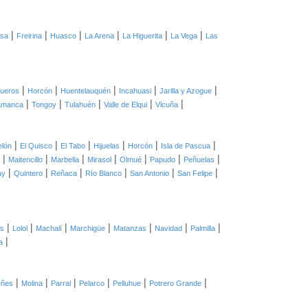
|
|
|
|
|
|
asa
Freirina
Huasco
La Arena
La Higuerita
La Vega
Las
|
|
|
|
|
ueros
Horcón
Huentelauquén
Incahuasi
Jarilla y Azogue
|
|
|
|
|
amanca
Tongoy
Tulahuén
Valle de Elqui
Vicuña
|
|
|
|
|
|
elón
El Quisco
El Tabo
Hijuelas
Horcón
Isla de Pascua
|
|
|
|
|
|
|
Maitencillo
Marbella
Mirasol
Olmué
Papudo
Peñuelas
|
|
|
|
|
|
ay
Quintero
Reñaca
Río Blanco
San Antonio
San Felipe
|
|
|
|
|
|
|
as
Lolol
Machalí
Marchigüe
Matanzas
Navidad
Palmilla
|
a
|
|
|
|
|
|
eñes
Molina
Parral
Pelarco
Pelluhue
Potrero Grande