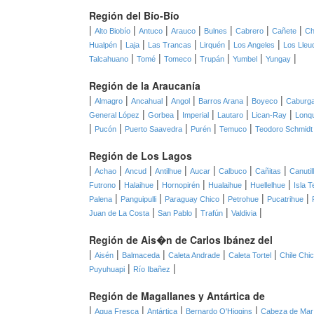
Región del Bío-Bío
|
|
|
|
|
|
|
Alto Biobío
Antuco
Arauco
Bulnes
Cabrero
Cañete
Ch
|
|
|
|
|
Hualpén
Laja
Las Trancas
Lirquén
Los Angeles
Los Lleu
|
|
|
|
|
|
Talcahuano
Tomé
Tomeco
Trupán
Yumbel
Yungay
Región de la Araucanía
|
|
|
|
|
|
Almagro
Ancahual
Angol
Barros Arana
Boyeco
Caburg
|
|
|
|
|
General López
Gorbea
Imperial
Lautaro
Lican-Ray
Lonq
|
|
|
|
|
Pucón
Puerto Saavedra
Purén
Temuco
Teodoro Schmidt
Región de Los Lagos
|
|
|
|
|
|
|
Achao
Ancud
Antilhue
Aucar
Calbuco
Cañitas
Canutil
|
|
|
|
|
Futrono
Halaihue
Hornopirén
Hualaihue
Huellelhue
Isla T
|
|
|
|
|
Palena
Panguipulli
Paraguay Chico
Petrohue
Pucatrihue
|
|
|
|
Juan de La Costa
San Pablo
Trafún
Valdivia
Región de Ais�n de Carlos Ibánez del
|
|
|
|
|
Aisén
Balmaceda
Caleta Andrade
Caleta Tortel
Chile Chi
|
|
Puyuhuapi
Río Ibañez
Región de Magallanes y Antártica de
|
|
|
|
Agua Fresca
Antártica
Bernardo O'Higgins
Cabeza de Mar