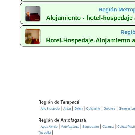
Región Metrop
Alojamiento - hotel-hospedaje
Regió
Hotel-Hospedaje-Alojamiento a
Región de Tarapacá
|
|
|
|
|
|
Alto Hospicio
Arica
Belén
Colchane
Dolores
General L
Región de Antofagasta
|
|
|
|
|
Agua Verde
Antofagasta
Baquedano
Calama
Caleta Pap
|
Tocopilla