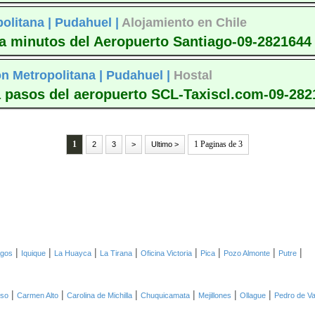
olitana |
Pudahuel |
Alojamiento en Chile
 a minutos del Aeropuerto Santiago-09-2821644
n Metropolitana |
Pudahuel |
Hostal
 pasos del aeropuerto SCL-Taxiscl.com-09-282
1
1 Paginas de 3
2
3
>
Ultimo >
|
|
|
|
|
|
|
|
agos
Iquique
La Huayca
La Tirana
Oficina Victoria
Pica
Pozo Almonte
Putre
|
|
|
|
|
|
oso
Carmen Alto
Carolina de Michilla
Chuquicamata
Mejillones
Ollague
Pedro de Va