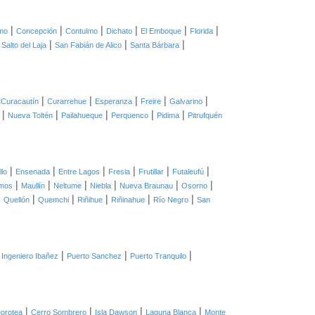
|
|
|
|
|
|
mo
Concepción
Contulmo
Dichato
El Emboque
Florida
|
|
|
|
Salto del Laja
San Fabián de Alico
Santa Bárbara
|
|
|
|
|
|
Curacautín
Curarrehue
Esperanza
Freire
Galvarino
|
|
|
|
|
Nueva Toltén
Pailahueque
Perquenco
Pidima
Pitrufquén
|
|
|
|
|
|
llo
Ensenada
Entre Lagos
Fresia
Frutillar
Futaleufú
|
|
|
|
|
|
mos
Maullín
Neltume
Niebla
Nueva Braunau
Osorno
|
|
|
|
|
|
Quellón
Quemchi
Riñihue
Riñinahue
Río Negro
San
|
|
|
 Ingeniero Ibañez
Puerto Sanchez
Puerto Tranquilo
|
|
|
|
orotea
Cerro Sombrero
Isla Dawson
Laguna Blanca
Monte