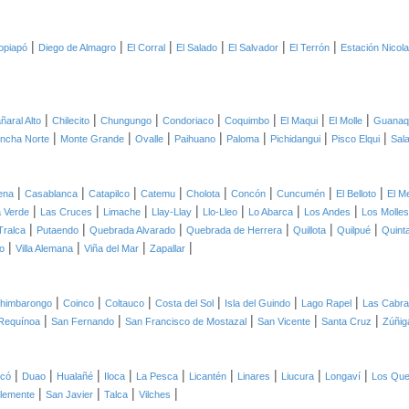
|
|
|
|
|
|
opiapó
Diego de Almagro
El Corral
El Salado
El Salvador
El Terrón
Estación Nicol
|
|
|
|
|
|
|
ñaral Alto
Chilecito
Chungungo
Condoriaco
Coquimbo
El Maqui
El Molle
Guanaq
|
|
|
|
|
|
|
ncha Norte
Monte Grande
Ovalle
Paihuano
Paloma
Pichidangui
Pisco Elqui
Sal
|
|
|
|
|
|
|
|
ena
Casablanca
Catapilco
Catemu
Cholota
Concón
Cuncumén
El Belloto
El M
|
|
|
|
|
|
|
 Verde
Las Cruces
Limache
Llay-Llay
Llo-Lleo
Lo Abarca
Los Andes
Los Molles
|
|
|
|
|
|
Tralca
Putaendo
Quebrada Alvarado
Quebrada de Herrera
Quillota
Quilpué
Quint
|
|
|
|
o
Villa Alemana
Viña del Mar
Zapallar
|
|
|
|
|
|
himbarongo
Coinco
Coltauco
Costa del Sol
Isla del Guindo
Lago Rapel
Las Cabr
|
|
|
|
|
Requínoa
San Fernando
San Francisco de Mostazal
San Vicente
Santa Cruz
Zúñig
|
|
|
|
|
|
|
|
|
icó
Duao
Hualañé
Iloca
La Pesca
Licantén
Linares
Liucura
Longaví
Los Qu
|
|
|
|
lemente
San Javier
Talca
Vilches