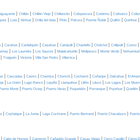
|
|
|
|
|
|
|
iguayante
Chillán
Chillán Viejo
Chillancito
Cobquecura
Coelemu
Coihueco
Coliu
|
|
|
|
|
|
|
|
ques
Lota
Ninhue
Orilla del Itata
Pinto
Polcura
Puente Ñuble
Quillón
Quirihue
|
|
|
|
|
|
|
|
a
Carahue
Carilafquén
Casahue
Catripulli
Chanlelfu
Cholchol
Collipulli
Cunco
|
|
|
|
|
|
uimay
Los Laureles
Los Sauces
Malalcahuello
Melipeuco
Monte Verde
Nehuentué
|
|
|
|
|
Traiguén
Victoria
Villa San Pedro
Villarrica
|
|
|
|
|
|
|
|
lar
Cascadas
Castro
Chamiza
Chonchi
Cochamó
Coñaripe
Dalcahue
El Amari
|
|
|
|
|
|
|
|
eja
La Unión
Lago Ranco
Liquiñe
Llanquihue
Llifén
Lliuco
Los Lagos
Los Muer
|
|
|
|
|
|
Puerto Montt
Puerto Octay
Puerto Varas
Puqueldón
Purranque
Puyehue
Queilén
|
|
|
|
|
|
co
Coyhaique
La Junta
Lago Cochrane
Puerto Bertrand
Puerto Chacabuco
Puerto
|
|
|
|
|
|
Cabo de Hornos
Cameron
Cañadón Grande
Casas Viejas
Cerro Castillo
Cerro D