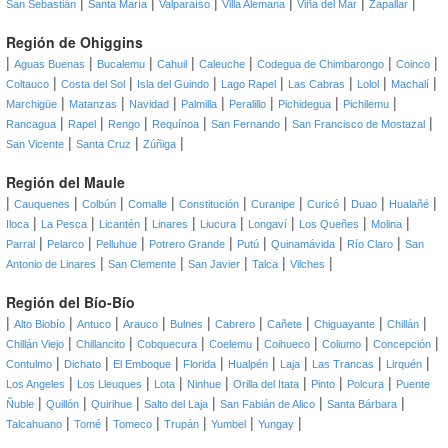
|
|
|
|
|
|
San Sebastián
Santa María
Valparaíso
Villa Alemana
Viña del Mar
Zapallar
Región de Ohiggins
|
|
|
|
|
|
|
Aguas Buenas
Bucalemu
Cahuil
Caleuche
Codegua de Chimbarongo
Coinco
|
|
|
|
|
|
|
Coltauco
Costa del Sol
Isla del Guindo
Lago Rapel
Las Cabras
Lolol
Machalí
|
|
|
|
|
|
|
Marchigüe
Matanzas
Navidad
Palmilla
Peralillo
Pichidegua
Pichilemu
|
|
|
|
|
|
Rancagua
Rapel
Rengo
Requínoa
San Fernando
San Francisco de Mostazal
|
|
|
San Vicente
Santa Cruz
Zúñiga
Región del Maule
|
|
|
|
|
|
|
|
|
Cauquenes
Colbún
Comalle
Constitución
Curanipe
Curicó
Duao
Hualañé
|
|
|
|
|
|
|
|
Iloca
La Pesca
Licantén
Linares
Liucura
Longaví
Los Queñes
Molina
|
|
|
|
|
|
|
Parral
Pelarco
Pelluhue
Potrero Grande
Putú
Quinamávida
Río Claro
San
|
|
|
|
|
Antonio de Linares
San Clemente
San Javier
Talca
Vilches
Región del Bío-Bío
|
|
|
|
|
|
|
|
|
Alto Biobío
Antuco
Arauco
Bulnes
Cabrero
Cañete
Chiguayante
Chillán
|
|
|
|
|
|
|
Chillán Viejo
Chillancito
Cobquecura
Coelemu
Coihueco
Coliumo
Concepción
|
|
|
|
|
|
|
|
Contulmo
Dichato
El Emboque
Florida
Hualpén
Laja
Las Trancas
Lirquén
|
|
|
|
|
|
|
Los Angeles
Los Lleuques
Lota
Ninhue
Orilla del Itata
Pinto
Polcura
Puente
|
|
|
|
|
|
Ñuble
Quillón
Quirihue
Salto del Laja
San Fabián de Alico
Santa Bárbara
|
|
|
|
|
|
Talcahuano
Tomé
Tomeco
Trupán
Yumbel
Yungay