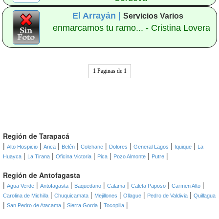
El Arrayán |
Servicios Varios
enmarcamos tu ramo... - Cristina Lovera
1 Paginas de 1
Región de Tarapacá
|
|
|
|
|
|
|
|
Alto Hospicio
Arica
Belén
Colchane
Dolores
General Lagos
Iquique
La
|
|
|
|
|
|
Huayca
La Tirana
Oficina Victoria
Pica
Pozo Almonte
Putre
Región de Antofagasta
|
|
|
|
|
|
|
Agua Verde
Antofagasta
Baquedano
Calama
Caleta Paposo
Carmen Alto
|
|
|
|
|
Carolina de Michilla
Chuquicamata
Mejillones
Ollague
Pedro de Valdivia
Quillagua
|
|
|
|
San Pedro de Atacama
Sierra Gorda
Tocopilla