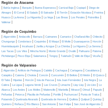
Región de Atacama
|
|
|
|
|
|
Bahía Inglesa
Barquito
Buena Esperanza
Carrizal Bajo
Copiapó
Diego de
|
|
|
|
|
|
|
Almagro
El Corral
El Salado
El Salvador
El Terrón
Estación Nicolasa
Freirina
|
|
|
|
|
|
|
Huasco
La Arena
La Higuerita
La Vega
Las Breas
Los Perales
Potrerillos
|
Vallenar
Región de Coquimbo
|
|
|
|
|
|
|
|
Algarrobito
Andacollo
Barraza
Caimanes
Camarico
Chañaral Alto
Chilecito
|
|
|
|
|
|
|
Chungungo
Condoriaco
Coquimbo
El Maqui
El Molle
Guanaqueros
Horcón
|
|
|
|
|
|
Huentelauquén
Incahuasi
Jarilla y Azogue
La Chimba
La Higuera
La Serena
|
|
|
|
|
|
|
Las Tacas
Los Vilos
Mincha Norte
Monte Grande
Ovalle
Paihuano
Paloma
|
|
|
|
|
|
|
Pichidangui
Pisco Elqui
Salamanca
Tongoy
Tulahuén
Valle de Elqui
Vicuña
Región de Valparaíso
|
|
|
|
|
|
|
Algarrobo
Artificio de Pedegua
Cabildo
Cachagua
Cartagena
Casablanca
|
|
|
|
|
|
|
|
Catapilco
Catemu
Cholota
Concón
Cuncumén
El Belloto
El Melón
El Quisco
|
|
|
|
|
|
El Tabo
Hijuelas
Horcón
Isla de Pascua
Isla Juan Fernández
Isla Negra
La
|
|
|
|
|
|
|
Calera
La Ligua
Laguna Verde
Las Cruces
Limache
Llay-Llay
Llo-Lleo
Lo
|
|
|
|
|
|
|
|
Abarca
Los Andes
Los Molles
Maitencillo
Marbella
Mirasol
Olmué
Papudo
|
|
|
|
|
|
Peñuelas
Petorca
Placilla de Peñuelas
Portillo
Puchuncaví
Punta de Tralca
|
|
|
|
|
|
Putaendo
Quebrada Alvarado
Quebrada de Herrera
Quillota
Quilpué
Quintay
|
|
|
|
|
|
Quintero
Reñaca
Río Blanco
San Antonio
San Felipe
San José de Algarrobo