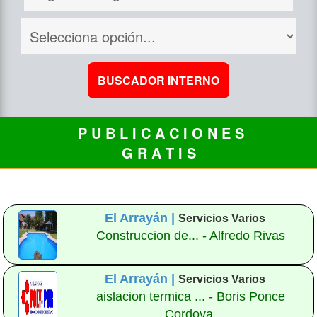
P U B L I C A C I O N E S
G R A T I S
El Arrayán |
Servicios Varios
Construccion de... - Alfredo Rivas
El Arrayán |
Servicios Varios
aislacion termica ... - Boris Ponce
Cordova