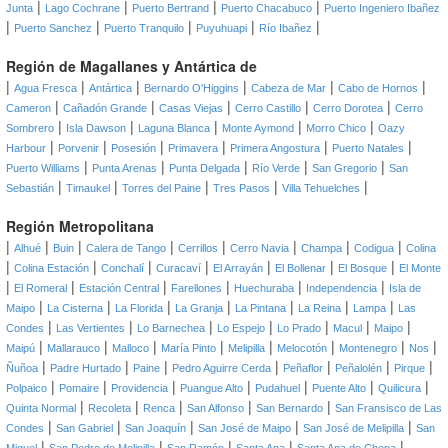
|
|
|
|
Junta
Lago Cochrane
Puerto Bertrand
Puerto Chacabuco
Puerto Ingeniero Ibañez
|
|
|
|
|
Puerto Sanchez
Puerto Tranquilo
Puyuhuapi
Río Ibañez
Región de Magallanes y Antártica de
|
|
|
|
|
|
Agua Fresca
Antártica
Bernardo O'Higgins
Cabeza de Mar
Cabo de Hornos
|
|
|
|
|
Cameron
Cañadón Grande
Casas Viejas
Cerro Castillo
Cerro Dorotea
Cerro
|
|
|
|
|
Sombrero
Isla Dawson
Laguna Blanca
Monte Aymond
Morro Chico
Oazy
|
|
|
|
|
|
Harbour
Porvenir
Posesión
Primavera
Primera Angostura
Puerto Natales
|
|
|
|
|
Puerto Williams
Punta Arenas
Punta Delgada
Río Verde
San Gregorio
San
|
|
|
|
|
Sebastián
Timaukel
Torres del Paine
Tres Pasos
Villa Tehuelches
Región Metropolitana
|
|
|
|
|
|
|
|
Alhué
Buin
Calera de Tango
Cerrillos
Cerro Navia
Champa
Codigua
Colina
|
|
|
|
|
|
|
Colina Estación
Conchalí
Curacaví
El Arrayán
El Bollenar
El Bosque
El Monte
|
|
|
|
|
|
El Romeral
Estación Central
Farellones
Huechuraba
Independencia
Isla de
|
|
|
|
|
|
|
Maipo
La Cisterna
La Florida
La Granja
La Pintana
La Reina
Lampa
Las
|
|
|
|
|
|
|
Condes
Las Vertientes
Lo Barnechea
Lo Espejo
Lo Prado
Macul
Maipo
|
|
|
|
|
|
|
|
Maipú
Mallarauco
Malloco
María Pinto
Melipilla
Melocotón
Montenegro
Nos
|
|
|
|
|
|
|
Ñuñoa
Padre Hurtado
Paine
Pedro Aguirre Cerda
Peñaflor
Peñalolén
Pirque
|
|
|
|
|
|
|
Polpaico
Pomaire
Providencia
Puangue Alto
Pudahuel
Puente Alto
Quilicura
|
|
|
|
|
Quinta Normal
Recoleta
Renca
San Alfonso
San Bernardo
San Fransisco de Las
|
|
|
|
|
Condes
San Gabriel
San Joaquín
San José de Maipo
San José de Melipilla
San
|
|
|
|
|