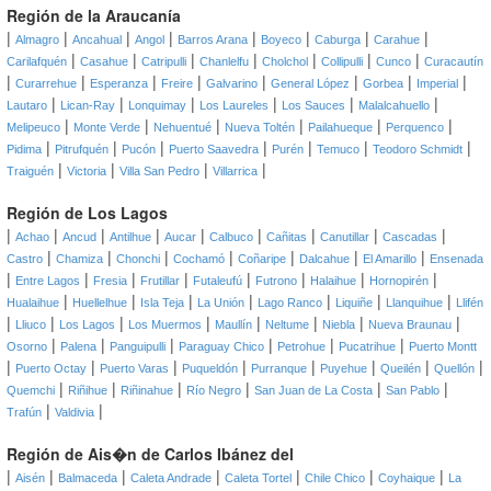
Región de la Araucanía
|
|
|
|
|
|
|
|
Almagro
Ancahual
Angol
Barros Arana
Boyeco
Caburga
Carahue
|
|
|
|
|
|
|
Carilafquén
Casahue
Catripulli
Chanlelfu
Cholchol
Collipulli
Cunco
Curacautín
|
|
|
|
|
|
|
|
Curarrehue
Esperanza
Freire
Galvarino
General López
Gorbea
Imperial
|
|
|
|
|
|
Lautaro
Lican-Ray
Lonquimay
Los Laureles
Los Sauces
Malalcahuello
|
|
|
|
|
|
Melipeuco
Monte Verde
Nehuentué
Nueva Toltén
Pailahueque
Perquenco
|
|
|
|
|
|
|
Pidima
Pitrufquén
Pucón
Puerto Saavedra
Purén
Temuco
Teodoro Schmidt
|
|
|
|
Traiguén
Victoria
Villa San Pedro
Villarrica
Región de Los Lagos
|
|
|
|
|
|
|
|
|
Achao
Ancud
Antilhue
Aucar
Calbuco
Cañitas
Canutillar
Cascadas
|
|
|
|
|
|
|
Castro
Chamiza
Chonchi
Cochamó
Coñaripe
Dalcahue
El Amarillo
Ensenada
|
|
|
|
|
|
|
|
Entre Lagos
Fresia
Frutillar
Futaleufú
Futrono
Halaihue
Hornopirén
|
|
|
|
|
|
|
Hualaihue
Huellelhue
Isla Teja
La Unión
Lago Ranco
Liquiñe
Llanquihue
Llifén
|
|
|
|
|
|
|
|
Lliuco
Los Lagos
Los Muermos
Maullín
Neltume
Niebla
Nueva Braunau
|
|
|
|
|
|
Osorno
Palena
Panguipulli
Paraguay Chico
Petrohue
Pucatrihue
Puerto Montt
|
|
|
|
|
|
|
|
Puerto Octay
Puerto Varas
Puqueldón
Purranque
Puyehue
Queilén
Quellón
|
|
|
|
|
|
Quemchi
Riñihue
Riñinahue
Río Negro
San Juan de La Costa
San Pablo
|
|
Trafún
Valdivia
Región de Ais�n de Carlos Ibánez del
|
|
|
|
|
|
|
Aisén
Balmaceda
Caleta Andrade
Caleta Tortel
Chile Chico
Coyhaique
La