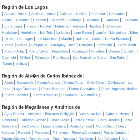
Región de Los Lagos
|
|
|
|
|
|
|
|
|
Achao
Ancud
Antilhue
Aucar
Calbuco
Cañitas
Canutillar
Cascadas
|
|
|
|
|
|
|
Castro
Chamiza
Chonchi
Cochamó
Coñaripe
Dalcahue
El Amarillo
Ensenada
|
|
|
|
|
|
|
|
Entre Lagos
Fresia
Frutillar
Futaleufú
Futrono
Halaihue
Hornopirén
|
|
|
|
|
|
|
Hualaihue
Huellelhue
Isla Teja
La Unión
Lago Ranco
Liquiñe
Llanquihue
Llifén
|
|
|
|
|
|
|
|
Lliuco
Los Lagos
Los Muermos
Maullín
Neltume
Niebla
Nueva Braunau
|
|
|
|
|
|
Osorno
Palena
Panguipulli
Paraguay Chico
Petrohue
Pucatrihue
Puerto Montt
|
|
|
|
|
|
|
|
Puerto Octay
Puerto Varas
Puqueldón
Purranque
Puyehue
Queilén
Quellón
|
|
|
|
|
|
Quemchi
Riñihue
Riñinahue
Río Negro
San Juan de La Costa
San Pablo
|
|
Trafún
Valdivia
Región de Ais�n de Carlos Ibánez del
|
|
|
|
|
|
|
Aisén
Balmaceda
Caleta Andrade
Caleta Tortel
Chile Chico
Coyhaique
La
|
|
|
|
Junta
Lago Cochrane
Puerto Bertrand
Puerto Chacabuco
Puerto Ingeniero Ibañez
|
|
|
|
|
Puerto Sanchez
Puerto Tranquilo
Puyuhuapi
Río Ibañez
Región de Magallanes y Antártica de
|
|
|
|
|
|
Agua Fresca
Antártica
Bernardo O'Higgins
Cabeza de Mar
Cabo de Hornos
|
|
|
|
|
Cameron
Cañadón Grande
Casas Viejas
Cerro Castillo
Cerro Dorotea
Cerro
|
|
|
|
|
Sombrero
Isla Dawson
Laguna Blanca
Monte Aymond
Morro Chico
Oazy
|
|
|
|
|
|
Harbour
Porvenir
Posesión
Primavera
Primera Angostura
Puerto Natales
|
|
|
|
|
Puerto Williams
Punta Arenas
Punta Delgada
Río Verde
San Gregorio
San