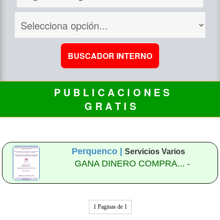
P U B L I C A C I O N E S
G R A T I S
Perquenco |
Servicios Varios
GANA DINERO COMPRA... -
1 Paginas de 1