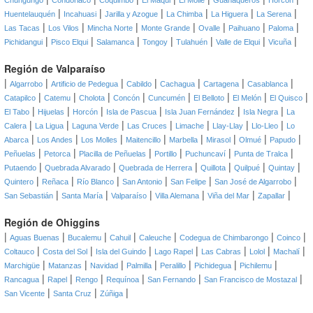
Chungungo
Condoriaco
Coquimbo
El Maqui
El Molle
Guanaqueros
Horcón
|
|
|
|
|
|
Huentelauquén
Incahuasi
Jarilla y Azogue
La Chimba
La Higuera
La Serena
|
|
|
|
|
|
|
Las Tacas
Los Vilos
Mincha Norte
Monte Grande
Ovalle
Paihuano
Paloma
|
|
|
|
|
|
|
Pichidangui
Pisco Elqui
Salamanca
Tongoy
Tulahuén
Valle de Elqui
Vicuña
Región de Valparaíso
|
|
|
|
|
|
|
Algarrobo
Artificio de Pedegua
Cabildo
Cachagua
Cartagena
Casablanca
|
|
|
|
|
|
|
|
Catapilco
Catemu
Cholota
Concón
Cuncumén
El Belloto
El Melón
El Quisco
|
|
|
|
|
|
El Tabo
Hijuelas
Horcón
Isla de Pascua
Isla Juan Fernández
Isla Negra
La
|
|
|
|
|
|
|
Calera
La Ligua
Laguna Verde
Las Cruces
Limache
Llay-Llay
Llo-Lleo
Lo
|
|
|
|
|
|
|
|
Abarca
Los Andes
Los Molles
Maitencillo
Marbella
Mirasol
Olmué
Papudo
|
|
|
|
|
|
Peñuelas
Petorca
Placilla de Peñuelas
Portillo
Puchuncaví
Punta de Tralca
|
|
|
|
|
|
Putaendo
Quebrada Alvarado
Quebrada de Herrera
Quillota
Quilpué
Quintay
|
|
|
|
|
|
Quintero
Reñaca
Río Blanco
San Antonio
San Felipe
San José de Algarrobo
|
|
|
|
|
|
San Sebastián
Santa María
Valparaíso
Villa Alemana
Viña del Mar
Zapallar
Región de Ohiggins
|
|
|
|
|
|
|
Aguas Buenas
Bucalemu
Cahuil
Caleuche
Codegua de Chimbarongo
Coinco
|
|
|
|
|
|
|
Coltauco
Costa del Sol
Isla del Guindo
Lago Rapel
Las Cabras
Lolol
Machalí
|
|
|
|
|
|
|
Marchigüe
Matanzas
Navidad
Palmilla
Peralillo
Pichidegua
Pichilemu
|
|
|
|
|
|
Rancagua
Rapel
Rengo
Requínoa
San Fernando
San Francisco de Mostazal
|
|
|
San Vicente
Santa Cruz
Zúñiga