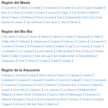
Región del Maule
|
|
|
|
|
|
|
|
|
Cauquenes
Colbún
Comalle
Constitución
Curanipe
Curicó
Duao
Hualañé
|
|
|
|
|
|
|
|
Iloca
La Pesca
Licantén
Linares
Liucura
Longaví
Los Queñes
Molina
|
|
|
|
|
|
|
Parral
Pelarco
Pelluhue
Potrero Grande
Putú
Quinamávida
Río Claro
San
|
|
|
|
|
Antonio de Linares
San Clemente
San Javier
Talca
Vilches
Región del Bío-Bío
|
|
|
|
|
|
|
|
|
Alto Biobío
Antuco
Arauco
Bulnes
Cabrero
Cañete
Chiguayante
Chillán
|
|
|
|
|
|
|
Chillán Viejo
Chillancito
Cobquecura
Coelemu
Coihueco
Coliumo
Concepción
|
|
|
|
|
|
|
|
Contulmo
Dichato
El Emboque
Florida
Hualpén
Laja
Las Trancas
Lirquén
|
|
|
|
|
|
|
Los Angeles
Los Lleuques
Lota
Ninhue
Orilla del Itata
Pinto
Polcura
Puente
|
|
|
|
|
|
Ñuble
Quillón
Quirihue
Salto del Laja
San Fabián de Alico
Santa Bárbara
|
|
|
|
|
|
Talcahuano
Tomé
Tomeco
Trupán
Yumbel
Yungay
Región de la Araucanía
|
|
|
|
|
|
|
|
Almagro
Ancahual
Angol
Barros Arana
Boyeco
Caburga
Carahue
|
|
|
|
|
|
|
Carilafquén
Casahue
Catripulli
Chanlelfu
Cholchol
Collipulli
Cunco
Curacautín
|
|
|
|
|
|
|
|
Curarrehue
Esperanza
Freire
Galvarino
General López
Gorbea
Imperial
|
|
|
|
|
|
Lautaro
Lican-Ray
Lonquimay
Los Laureles
Los Sauces
Malalcahuello
|
|
|
|
|
|
Melipeuco
Monte Verde
Nehuentué
Nueva Toltén
Pailahueque
Perquenco
|
|
|
|
|
|
|
Pidima
Pitrufquén
Pucón
Puerto Saavedra
Purén
Temuco
Teodoro Schmidt
|
|
|
|
Traiguén
Victoria
Villa San Pedro
Villarrica