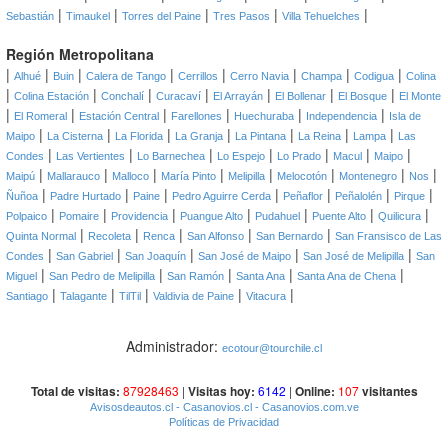
|
|
|
|
|
Sebastián
Timaukel
Torres del Paine
Tres Pasos
Villa Tehuelches
Región Metropolitana
|
|
|
|
|
|
|
|
Alhué
Buin
Calera de Tango
Cerrillos
Cerro Navia
Champa
Codigua
Colina
|
|
|
|
|
|
|
Colina Estación
Conchalí
Curacaví
El Arrayán
El Bollenar
El Bosque
El Monte
|
|
|
|
|
|
El Romeral
Estación Central
Farellones
Huechuraba
Independencia
Isla de
|
|
|
|
|
|
|
Maipo
La Cisterna
La Florida
La Granja
La Pintana
La Reina
Lampa
Las
|
|
|
|
|
|
|
Condes
Las Vertientes
Lo Barnechea
Lo Espejo
Lo Prado
Macul
Maipo
|
|
|
|
|
|
|
|
Maipú
Mallarauco
Malloco
María Pinto
Melipilla
Melocotón
Montenegro
Nos
|
|
|
|
|
|
|
Ñuñoa
Padre Hurtado
Paine
Pedro Aguirre Cerda
Peñaflor
Peñalolén
Pirque
|
|
|
|
|
|
|
Polpaico
Pomaire
Providencia
Puangue Alto
Pudahuel
Puente Alto
Quilicura
|
|
|
|
|
Quinta Normal
Recoleta
Renca
San Alfonso
San Bernardo
San Fransisco de Las
|
|
|
|
|
Condes
San Gabriel
San Joaquín
San José de Maipo
San José de Melipilla
San
|
|
|
|
|
Miguel
San Pedro de Melipilla
San Ramón
Santa Ana
Santa Ana de Chena
|
|
|
|
|
Santiago
Talagante
TilTil
Valdivia de Paine
Vitacura
Administrador:
ecotour@tourchile.cl
Total de visitas:
87928463
|
Visitas hoy:
6142
|
Online:
107
visitantes
Avisosdeautos.cl
- Casanovios.cl
- Casanovios.com.ve
Políticas de Privacidad