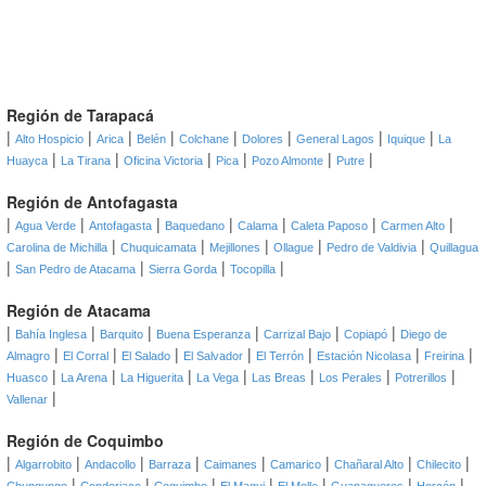
Región de Tarapacá
|
|
|
|
|
|
|
|
Alto Hospicio
Arica
Belén
Colchane
Dolores
General Lagos
Iquique
La
|
|
|
|
|
|
Huayca
La Tirana
Oficina Victoria
Pica
Pozo Almonte
Putre
Región de Antofagasta
|
|
|
|
|
|
|
Agua Verde
Antofagasta
Baquedano
Calama
Caleta Paposo
Carmen Alto
|
|
|
|
|
Carolina de Michilla
Chuquicamata
Mejillones
Ollague
Pedro de Valdivia
Quillagua
|
|
|
|
San Pedro de Atacama
Sierra Gorda
Tocopilla
Región de Atacama
|
|
|
|
|
|
Bahía Inglesa
Barquito
Buena Esperanza
Carrizal Bajo
Copiapó
Diego de
|
|
|
|
|
|
|
Almagro
El Corral
El Salado
El Salvador
El Terrón
Estación Nicolasa
Freirina
|
|
|
|
|
|
|
Huasco
La Arena
La Higuerita
La Vega
Las Breas
Los Perales
Potrerillos
|
Vallenar
Región de Coquimbo
|
|
|
|
|
|
|
|
Algarrobito
Andacollo
Barraza
Caimanes
Camarico
Chañaral Alto
Chilecito
|
|
|
|
|
|
|