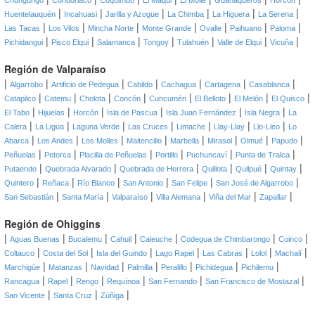
Chungungo
Condoriaco
Coquimbo
El Maqui
El Molle
Guanaqueros
Horcón
|
|
|
|
|
|
Huentelauquén
Incahuasi
Jarilla y Azogue
La Chimba
La Higuera
La Serena
|
|
|
|
|
|
|
Las Tacas
Los Vilos
Mincha Norte
Monte Grande
Ovalle
Paihuano
Paloma
|
|
|
|
|
|
|
Pichidangui
Pisco Elqui
Salamanca
Tongoy
Tulahuén
Valle de Elqui
Vicuña
Región de Valparaíso
|
|
|
|
|
|
|
Algarrobo
Artificio de Pedegua
Cabildo
Cachagua
Cartagena
Casablanca
|
|
|
|
|
|
|
|
Catapilco
Catemu
Cholota
Concón
Cuncumén
El Belloto
El Melón
El Quisco
|
|
|
|
|
|
El Tabo
Hijuelas
Horcón
Isla de Pascua
Isla Juan Fernández
Isla Negra
La
|
|
|
|
|
|
|
Calera
La Ligua
Laguna Verde
Las Cruces
Limache
Llay-Llay
Llo-Lleo
Lo
|
|
|
|
|
|
|
|
Abarca
Los Andes
Los Molles
Maitencillo
Marbella
Mirasol
Olmué
Papudo
|
|
|
|
|
|
Peñuelas
Petorca
Placilla de Peñuelas
Portillo
Puchuncaví
Punta de Tralca
|
|
|
|
|
|
Putaendo
Quebrada Alvarado
Quebrada de Herrera
Quillota
Quilpué
Quintay
|
|
|
|
|
|
Quintero
Reñaca
Río Blanco
San Antonio
San Felipe
San José de Algarrobo
|
|
|
|
|
|
San Sebastián
Santa María
Valparaíso
Villa Alemana
Viña del Mar
Zapallar
Región de Ohiggins
|
|
|
|
|
|
|
Aguas Buenas
Bucalemu
Cahuil
Caleuche
Codegua de Chimbarongo
Coinco
|
|
|
|
|
|
|
Coltauco
Costa del Sol
Isla del Guindo
Lago Rapel
Las Cabras
Lolol
Machalí
|
|
|
|
|
|
|
Marchigüe
Matanzas
Navidad
Palmilla
Peralillo
Pichidegua
Pichilemu
|
|
|
|
|
|
Rancagua
Rapel
Rengo
Requínoa
San Fernando
San Francisco de Mostazal
|
|
|
San Vicente
Santa Cruz
Zúñiga