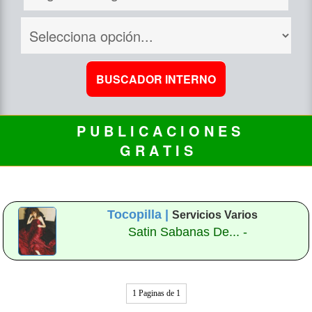
P U B L I C A C I O N E S
G R A T I S
Tocopilla |
Servicios Varios
Satin Sabanas De... -
1 Paginas de 1