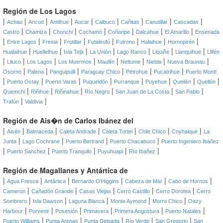
Región de Los Lagos
|
|
|
|
|
|
|
|
|
Achao
Ancud
Antilhue
Aucar
Calbuco
Cañitas
Canutillar
Cascadas
|
|
|
|
|
|
|
Castro
Chamiza
Chonchi
Cochamó
Coñaripe
Dalcahue
El Amarillo
Ensenada
|
|
|
|
|
|
|
|
Entre Lagos
Fresia
Frutillar
Futaleufú
Futrono
Halaihue
Hornopirén
|
|
|
|
|
|
|
Hualaihue
Huellelhue
Isla Teja
La Unión
Lago Ranco
Liquiñe
Llanquihue
Llifén
|
|
|
|
|
|
|
|
Lliuco
Los Lagos
Los Muermos
Maullín
Neltume
Niebla
Nueva Braunau
|
|
|
|
|
|
Osorno
Palena
Panguipulli
Paraguay Chico
Petrohue
Pucatrihue
Puerto Montt
|
|
|
|
|
|
|
|
Puerto Octay
Puerto Varas
Puqueldón
Purranque
Puyehue
Queilén
Quellón
|
|
|
|
|
|
Quemchi
Riñihue
Riñinahue
Río Negro
San Juan de La Costa
San Pablo
|
|
Trafún
Valdivia
Región de Ais�n de Carlos Ibánez del
|
|
|
|
|
|
|
Aisén
Balmaceda
Caleta Andrade
Caleta Tortel
Chile Chico
Coyhaique
La
|
|
|
|
Junta
Lago Cochrane
Puerto Bertrand
Puerto Chacabuco
Puerto Ingeniero Ibañez
|
|
|
|
|
Puerto Sanchez
Puerto Tranquilo
Puyuhuapi
Río Ibañez
Región de Magallanes y Antártica de
|
|
|
|
|
|
Agua Fresca
Antártica
Bernardo O'Higgins
Cabeza de Mar
Cabo de Hornos
|
|
|
|
|
Cameron
Cañadón Grande
Casas Viejas
Cerro Castillo
Cerro Dorotea
Cerro
|
|
|
|
|
Sombrero
Isla Dawson
Laguna Blanca
Monte Aymond
Morro Chico
Oazy
|
|
|
|
|
|
Harbour
Porvenir
Posesión
Primavera
Primera Angostura
Puerto Natales
|
|
|
|
|
Puerto Williams
Punta Arenas
Punta Delgada
Río Verde
San Gregorio
San