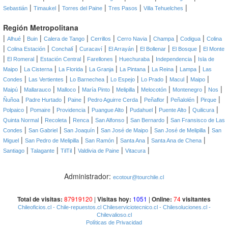
|
|
|
|
|
Sebastián
Timaukel
Torres del Paine
Tres Pasos
Villa Tehuelches
Región Metropolitana
|
|
|
|
|
|
|
|
Alhué
Buin
Calera de Tango
Cerrillos
Cerro Navia
Champa
Codigua
Colina
|
|
|
|
|
|
|
Colina Estación
Conchalí
Curacaví
El Arrayán
El Bollenar
El Bosque
El Monte
|
|
|
|
|
|
El Romeral
Estación Central
Farellones
Huechuraba
Independencia
Isla de
|
|
|
|
|
|
|
Maipo
La Cisterna
La Florida
La Granja
La Pintana
La Reina
Lampa
Las
|
|
|
|
|
|
|
Condes
Las Vertientes
Lo Barnechea
Lo Espejo
Lo Prado
Macul
Maipo
|
|
|
|
|
|
|
|
Maipú
Mallarauco
Malloco
María Pinto
Melipilla
Melocotón
Montenegro
Nos
|
|
|
|
|
|
|
Ñuñoa
Padre Hurtado
Paine
Pedro Aguirre Cerda
Peñaflor
Peñalolén
Pirque
|
|
|
|
|
|
|
Polpaico
Pomaire
Providencia
Puangue Alto
Pudahuel
Puente Alto
Quilicura
|
|
|
|
|
Quinta Normal
Recoleta
Renca
San Alfonso
San Bernardo
San Fransisco de Las
|
|
|
|
|
Condes
San Gabriel
San Joaquín
San José de Maipo
San José de Melipilla
San
|
|
|
|
|
Miguel
San Pedro de Melipilla
San Ramón
Santa Ana
Santa Ana de Chena
|
|
|
|
|
Santiago
Talagante
TilTil
Valdivia de Paine
Vitacura
Administrador:
ecotour@tourchile.cl
Total de visitas:
87919120
|
Visitas hoy:
1051
|
Online:
74
visitantes
Chileoficios.cl
- Chile-repuestos.cl
Chileserviciotecnico.cl
- Chilesoluciones.cl
-
Chilevalioso.cl
Políticas de Privacidad