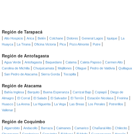
Región de Tarapacá
|
|
|
|
|
|
|
|
Alto Hospicio
Arica
Belén
Colchane
Dolores
General Lagos
Iquique
La
|
|
|
|
|
|
Huayca
La Tirana
Oficina Victoria
Pica
Pozo Almonte
Putre
Región de Antofagasta
|
|
|
|
|
|
|
Agua Verde
Antofagasta
Baquedano
Calama
Caleta Paposo
Carmen Alto
|
|
|
|
|
Carolina de Michilla
Chuquicamata
Mejillones
Ollague
Pedro de Valdivia
Quillagua
|
|
|
|
San Pedro de Atacama
Sierra Gorda
Tocopilla
Región de Atacama
|
|
|
|
|
|
Bahía Inglesa
Barquito
Buena Esperanza
Carrizal Bajo
Copiapó
Diego de
|
|
|
|
|
|
|
Almagro
El Corral
El Salado
El Salvador
El Terrón
Estación Nicolasa
Freirina
|
|
|
|
|
|
|
Huasco
La Arena
La Higuerita
La Vega
Las Breas
Los Perales
Potrerillos
|
Vallenar
Región de Coquimbo
|
|
|
|
|
|
|
|
Algarrobito
Andacollo
Barraza
Caimanes
Camarico
Chañaral Alto
Chilecito
|
|
|
|
|
|
|