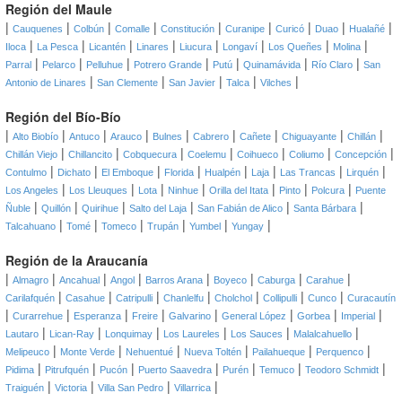
Región del Maule
|
|
|
|
|
|
|
|
|
Cauquenes
Colbún
Comalle
Constitución
Curanipe
Curicó
Duao
Hualañé
|
|
|
|
|
|
|
|
Iloca
La Pesca
Licantén
Linares
Liucura
Longaví
Los Queñes
Molina
|
|
|
|
|
|
|
Parral
Pelarco
Pelluhue
Potrero Grande
Putú
Quinamávida
Río Claro
San
|
|
|
|
|
Antonio de Linares
San Clemente
San Javier
Talca
Vilches
Región del Bío-Bío
|
|
|
|
|
|
|
|
|
Alto Biobío
Antuco
Arauco
Bulnes
Cabrero
Cañete
Chiguayante
Chillán
|
|
|
|
|
|
|
Chillán Viejo
Chillancito
Cobquecura
Coelemu
Coihueco
Coliumo
Concepción
|
|
|
|
|
|
|
|
Contulmo
Dichato
El Emboque
Florida
Hualpén
Laja
Las Trancas
Lirquén
|
|
|
|
|
|
|
Los Angeles
Los Lleuques
Lota
Ninhue
Orilla del Itata
Pinto
Polcura
Puente
|
|
|
|
|
|
Ñuble
Quillón
Quirihue
Salto del Laja
San Fabián de Alico
Santa Bárbara
|
|
|
|
|
|
Talcahuano
Tomé
Tomeco
Trupán
Yumbel
Yungay
Región de la Araucanía
|
|
|
|
|
|
|
|
Almagro
Ancahual
Angol
Barros Arana
Boyeco
Caburga
Carahue
|
|
|
|
|
|
|
Carilafquén
Casahue
Catripulli
Chanlelfu
Cholchol
Collipulli
Cunco
Curacautín
|
|
|
|
|
|
|
|
Curarrehue
Esperanza
Freire
Galvarino
General López
Gorbea
Imperial
|
|
|
|
|
|
Lautaro
Lican-Ray
Lonquimay
Los Laureles
Los Sauces
Malalcahuello
|
|
|
|
|
|
Melipeuco
Monte Verde
Nehuentué
Nueva Toltén
Pailahueque
Perquenco
|
|
|
|
|
|
|
Pidima
Pitrufquén
Pucón
Puerto Saavedra
Purén
Temuco
Teodoro Schmidt
|
|
|
|
Traiguén
Victoria
Villa San Pedro
Villarrica