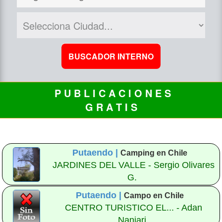
P U B L I C A C I O N E S
G R A T I S
Putaendo |
Camping en Chile
JARDINES DEL VALLE - Sergio Olivares
G.
Putaendo |
Campo en Chile
CENTRO TURISTICO EL... - Adan
Nanjari