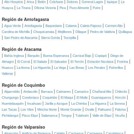
|
|
|
|
|
|
|
|
Alto Hospicio
Arica
Belén
Colchane
Dolores
General Lagos
Iquique
La
|
|
|
|
|
|
Huayca
La Tirana
Oficina Victoria
Pica
Pozo Almonte
Putre
Región de Antofagasta
|
|
|
|
|
|
|
Agua Verde
Antofagasta
Baquedano
Calama
Caleta Paposo
Carmen Alto
|
|
|
|
|
Carolina de Michilla
Chuquicamata
Mejillones
Ollague
Pedro de Valdivia
Quillagua
|
|
|
|
San Pedro de Atacama
Sierra Gorda
Tocopilla
Región de Atacama
|
|
|
|
|
|
Bahía Inglesa
Barquito
Buena Esperanza
Carrizal Bajo
Copiapó
Diego de
|
|
|
|
|
|
|
Almagro
El Corral
El Salado
El Salvador
El Terrón
Estación Nicolasa
Freirina
|
|
|
|
|
|
|
Huasco
La Arena
La Higuerita
La Vega
Las Breas
Los Perales
Potrerillos
|
Vallenar
Región de Coquimbo
|
|
|
|
|
|
|
|
Algarrobito
Andacollo
Barraza
Caimanes
Camarico
Chañaral Alto
Chilecito
|
|
|
|
|
|
|
Chungungo
Condoriaco
Coquimbo
El Maqui
El Molle
Guanaqueros
Horcón
|
|
|
|
|
|
Huentelauquén
Incahuasi
Jarilla y Azogue
La Chimba
La Higuera
La Serena
|
|
|
|
|
|
|
Las Tacas
Los Vilos
Mincha Norte
Monte Grande
Ovalle
Paihuano
Paloma
|
|
|
|
|
|
|
Pichidangui
Pisco Elqui
Salamanca
Tongoy
Tulahuén
Valle de Elqui
Vicuña
Región de Valparaíso
|
|
|
|
|
|
|
Algarrobo
Artificio de Pedegua
Cabildo
Cachagua
Cartagena
Casablanca