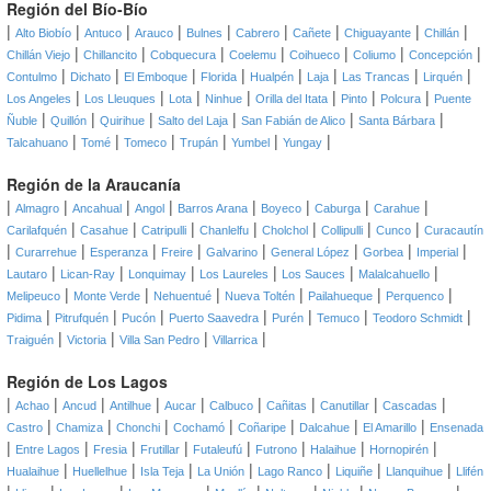
Región del Bío-Bío
|
|
|
|
|
|
|
|
|
Alto Biobío
Antuco
Arauco
Bulnes
Cabrero
Cañete
Chiguayante
Chillán
|
|
|
|
|
|
|
Chillán Viejo
Chillancito
Cobquecura
Coelemu
Coihueco
Coliumo
Concepción
|
|
|
|
|
|
|
|
Contulmo
Dichato
El Emboque
Florida
Hualpén
Laja
Las Trancas
Lirquén
|
|
|
|
|
|
|
Los Angeles
Los Lleuques
Lota
Ninhue
Orilla del Itata
Pinto
Polcura
Puente
|
|
|
|
|
|
Ñuble
Quillón
Quirihue
Salto del Laja
San Fabián de Alico
Santa Bárbara
|
|
|
|
|
|
Talcahuano
Tomé
Tomeco
Trupán
Yumbel
Yungay
Región de la Araucanía
|
|
|
|
|
|
|
|
Almagro
Ancahual
Angol
Barros Arana
Boyeco
Caburga
Carahue
|
|
|
|
|
|
|
Carilafquén
Casahue
Catripulli
Chanlelfu
Cholchol
Collipulli
Cunco
Curacautín
|
|
|
|
|
|
|
|
Curarrehue
Esperanza
Freire
Galvarino
General López
Gorbea
Imperial
|
|
|
|
|
|
Lautaro
Lican-Ray
Lonquimay
Los Laureles
Los Sauces
Malalcahuello
|
|
|
|
|
|
Melipeuco
Monte Verde
Nehuentué
Nueva Toltén
Pailahueque
Perquenco
|
|
|
|
|
|
|
Pidima
Pitrufquén
Pucón
Puerto Saavedra
Purén
Temuco
Teodoro Schmidt
|
|
|
|
Traiguén
Victoria
Villa San Pedro
Villarrica
Región de Los Lagos
|
|
|
|
|
|
|
|
|
Achao
Ancud
Antilhue
Aucar
Calbuco
Cañitas
Canutillar
Cascadas
|
|
|
|
|
|
|
Castro
Chamiza
Chonchi
Cochamó
Coñaripe
Dalcahue
El Amarillo
Ensenada
|
|
|
|
|
|
|
|
Entre Lagos
Fresia
Frutillar
Futaleufú
Futrono
Halaihue
Hornopirén
|
|
|
|
|
|
|
Hualaihue
Huellelhue
Isla Teja
La Unión
Lago Ranco
Liquiñe
Llanquihue
Llifén