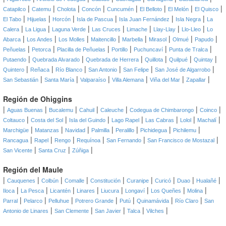
|
|
|
|
|
|
|
|
Catapilco
Catemu
Cholota
Concón
Cuncumén
El Belloto
El Melón
El Quisco
|
|
|
|
|
|
El Tabo
Hijuelas
Horcón
Isla de Pascua
Isla Juan Fernández
Isla Negra
La
|
|
|
|
|
|
|
Calera
La Ligua
Laguna Verde
Las Cruces
Limache
Llay-Llay
Llo-Lleo
Lo
|
|
|
|
|
|
|
|
Abarca
Los Andes
Los Molles
Maitencillo
Marbella
Mirasol
Olmué
Papudo
|
|
|
|
|
|
Peñuelas
Petorca
Placilla de Peñuelas
Portillo
Puchuncaví
Punta de Tralca
|
|
|
|
|
|
Putaendo
Quebrada Alvarado
Quebrada de Herrera
Quillota
Quilpué
Quintay
|
|
|
|
|
|
Quintero
Reñaca
Río Blanco
San Antonio
San Felipe
San José de Algarrobo
|
|
|
|
|
|
San Sebastián
Santa María
Valparaíso
Villa Alemana
Viña del Mar
Zapallar
Región de Ohiggins
|
|
|
|
|
|
|
Aguas Buenas
Bucalemu
Cahuil
Caleuche
Codegua de Chimbarongo
Coinco
|
|
|
|
|
|
|
Coltauco
Costa del Sol
Isla del Guindo
Lago Rapel
Las Cabras
Lolol
Machalí
|
|
|
|
|
|
|
Marchigüe
Matanzas
Navidad
Palmilla
Peralillo
Pichidegua
Pichilemu
|
|
|
|
|
|
Rancagua
Rapel
Rengo
Requínoa
San Fernando
San Francisco de Mostazal
|
|
|
San Vicente
Santa Cruz
Zúñiga
Región del Maule
|
|
|
|
|
|
|
|
|
Cauquenes
Colbún
Comalle
Constitución
Curanipe
Curicó
Duao
Hualañé
|
|
|
|
|
|
|
|
Iloca
La Pesca
Licantén
Linares
Liucura
Longaví
Los Queñes
Molina
|
|
|
|
|
|
|
Parral
Pelarco
Pelluhue
Potrero Grande
Putú
Quinamávida
Río Claro
San
|
|
|
|
|
Antonio de Linares
San Clemente
San Javier
Talca
Vilches