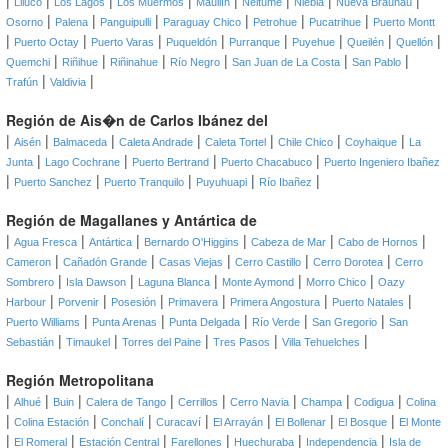
|
|
|
|
|
|
|
|
Lliuco
Los Lagos
Los Muermos
Maullín
Neltume
Niebla
Nueva Braunau
|
|
|
|
|
|
Osorno
Palena
Panguipulli
Paraguay Chico
Petrohue
Pucatrihue
Puerto Montt
|
|
|
|
|
|
|
|
Puerto Octay
Puerto Varas
Puqueldón
Purranque
Puyehue
Queilén
Quellón
|
|
|
|
|
|
Quemchi
Riñihue
Riñinahue
Río Negro
San Juan de La Costa
San Pablo
|
|
Trafún
Valdivia
Región de Ais�n de Carlos Ibánez del
|
|
|
|
|
|
|
Aisén
Balmaceda
Caleta Andrade
Caleta Tortel
Chile Chico
Coyhaique
La
|
|
|
|
Junta
Lago Cochrane
Puerto Bertrand
Puerto Chacabuco
Puerto Ingeniero Ibañez
|
|
|
|
|
Puerto Sanchez
Puerto Tranquilo
Puyuhuapi
Río Ibañez
Región de Magallanes y Antártica de
|
|
|
|
|
|
Agua Fresca
Antártica
Bernardo O'Higgins
Cabeza de Mar
Cabo de Hornos
|
|
|
|
|
Cameron
Cañadón Grande
Casas Viejas
Cerro Castillo
Cerro Dorotea
Cerro
|
|
|
|
|
Sombrero
Isla Dawson
Laguna Blanca
Monte Aymond
Morro Chico
Oazy
|
|
|
|
|
|
Harbour
Porvenir
Posesión
Primavera
Primera Angostura
Puerto Natales
|
|
|
|
|
Puerto Williams
Punta Arenas
Punta Delgada
Río Verde
San Gregorio
San
|
|
|
|
|
Sebastián
Timaukel
Torres del Paine
Tres Pasos
Villa Tehuelches
Región Metropolitana
|
|
|
|
|
|
|
|
Alhué
Buin
Calera de Tango
Cerrillos
Cerro Navia
Champa
Codigua
Colina
|
|
|
|
|
|
|
Colina Estación
Conchalí
Curacaví
El Arrayán
El Bollenar
El Bosque
El Monte
|
|
|
|
|
|
El Romeral
Estación Central
Farellones
Huechuraba
Independencia
Isla de