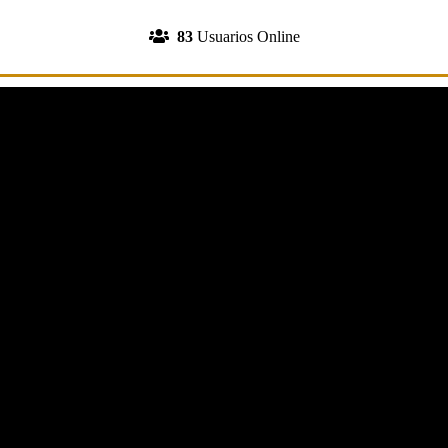
INGRESA A TU CUENTA
83
Usuarios Online
REGISTRATE