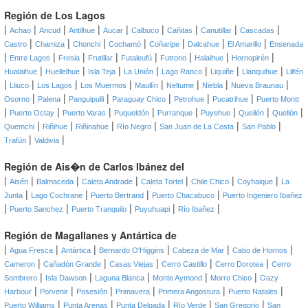
Región de Los Lagos
|
|
|
|
|
|
|
|
|
Achao
Ancud
Antilhue
Aucar
Calbuco
Cañitas
Canutillar
Cascadas
|
|
|
|
|
|
|
Castro
Chamiza
Chonchi
Cochamó
Coñaripe
Dalcahue
El Amarillo
Ensenada
|
|
|
|
|
|
|
|
Entre Lagos
Fresia
Frutillar
Futaleufú
Futrono
Halaihue
Hornopirén
|
|
|
|
|
|
|
Hualaihue
Huellelhue
Isla Teja
La Unión
Lago Ranco
Liquiñe
Llanquihue
Llifén
|
|
|
|
|
|
|
|
Lliuco
Los Lagos
Los Muermos
Maullín
Neltume
Niebla
Nueva Braunau
|
|
|
|
|
|
Osorno
Palena
Panguipulli
Paraguay Chico
Petrohue
Pucatrihue
Puerto Montt
|
|
|
|
|
|
|
|
Puerto Octay
Puerto Varas
Puqueldón
Purranque
Puyehue
Queilén
Quellón
|
|
|
|
|
|
Quemchi
Riñihue
Riñinahue
Río Negro
San Juan de La Costa
San Pablo
|
|
Trafún
Valdivia
Región de Ais�n de Carlos Ibánez del
|
|
|
|
|
|
|
Aisén
Balmaceda
Caleta Andrade
Caleta Tortel
Chile Chico
Coyhaique
La
|
|
|
|
Junta
Lago Cochrane
Puerto Bertrand
Puerto Chacabuco
Puerto Ingeniero Ibañez
|
|
|
|
|
Puerto Sanchez
Puerto Tranquilo
Puyuhuapi
Río Ibañez
Región de Magallanes y Antártica de
|
|
|
|
|
|
Agua Fresca
Antártica
Bernardo O'Higgins
Cabeza de Mar
Cabo de Hornos
|
|
|
|
|
Cameron
Cañadón Grande
Casas Viejas
Cerro Castillo
Cerro Dorotea
Cerro
|
|
|
|
|
Sombrero
Isla Dawson
Laguna Blanca
Monte Aymond
Morro Chico
Oazy
|
|
|
|
|
|
Harbour
Porvenir
Posesión
Primavera
Primera Angostura
Puerto Natales
|
|
|
|
|
Puerto Williams
Punta Arenas
Punta Delgada
Río Verde
San Gregorio
San