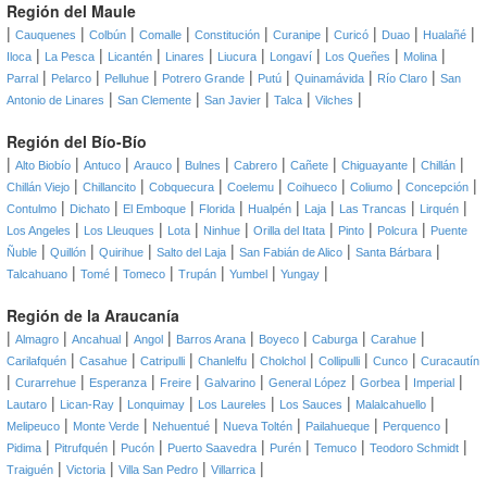
Región del Maule
|
|
|
|
|
|
|
|
|
Cauquenes
Colbún
Comalle
Constitución
Curanipe
Curicó
Duao
Hualañé
|
|
|
|
|
|
|
|
Iloca
La Pesca
Licantén
Linares
Liucura
Longaví
Los Queñes
Molina
|
|
|
|
|
|
|
Parral
Pelarco
Pelluhue
Potrero Grande
Putú
Quinamávida
Río Claro
San
|
|
|
|
|
Antonio de Linares
San Clemente
San Javier
Talca
Vilches
Región del Bío-Bío
|
|
|
|
|
|
|
|
|
Alto Biobío
Antuco
Arauco
Bulnes
Cabrero
Cañete
Chiguayante
Chillán
|
|
|
|
|
|
|
Chillán Viejo
Chillancito
Cobquecura
Coelemu
Coihueco
Coliumo
Concepción
|
|
|
|
|
|
|
|
Contulmo
Dichato
El Emboque
Florida
Hualpén
Laja
Las Trancas
Lirquén
|
|
|
|
|
|
|
Los Angeles
Los Lleuques
Lota
Ninhue
Orilla del Itata
Pinto
Polcura
Puente
|
|
|
|
|
|
Ñuble
Quillón
Quirihue
Salto del Laja
San Fabián de Alico
Santa Bárbara
|
|
|
|
|
|
Talcahuano
Tomé
Tomeco
Trupán
Yumbel
Yungay
Región de la Araucanía
|
|
|
|
|
|
|
|
Almagro
Ancahual
Angol
Barros Arana
Boyeco
Caburga
Carahue
|
|
|
|
|
|
|
Carilafquén
Casahue
Catripulli
Chanlelfu
Cholchol
Collipulli
Cunco
Curacautín
|
|
|
|
|
|
|
|
Curarrehue
Esperanza
Freire
Galvarino
General López
Gorbea
Imperial
|
|
|
|
|
|
Lautaro
Lican-Ray
Lonquimay
Los Laureles
Los Sauces
Malalcahuello
|
|
|
|
|
|
Melipeuco
Monte Verde
Nehuentué
Nueva Toltén
Pailahueque
Perquenco
|
|
|
|
|
|
|
Pidima
Pitrufquén
Pucón
Puerto Saavedra
Purén
Temuco
Teodoro Schmidt
|
|
|
|
Traiguén
Victoria
Villa San Pedro
Villarrica