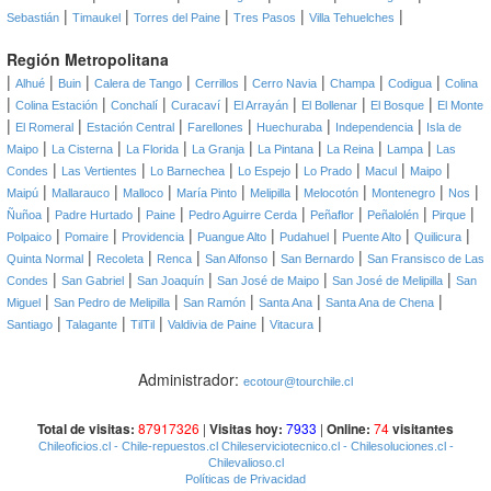
|
|
|
|
|
Sebastián
Timaukel
Torres del Paine
Tres Pasos
Villa Tehuelches
Región Metropolitana
|
|
|
|
|
|
|
|
Alhué
Buin
Calera de Tango
Cerrillos
Cerro Navia
Champa
Codigua
Colina
|
|
|
|
|
|
|
Colina Estación
Conchalí
Curacaví
El Arrayán
El Bollenar
El Bosque
El Monte
|
|
|
|
|
|
El Romeral
Estación Central
Farellones
Huechuraba
Independencia
Isla de
|
|
|
|
|
|
|
Maipo
La Cisterna
La Florida
La Granja
La Pintana
La Reina
Lampa
Las
|
|
|
|
|
|
|
Condes
Las Vertientes
Lo Barnechea
Lo Espejo
Lo Prado
Macul
Maipo
|
|
|
|
|
|
|
|
Maipú
Mallarauco
Malloco
María Pinto
Melipilla
Melocotón
Montenegro
Nos
|
|
|
|
|
|
|
Ñuñoa
Padre Hurtado
Paine
Pedro Aguirre Cerda
Peñaflor
Peñalolén
Pirque
|
|
|
|
|
|
|
Polpaico
Pomaire
Providencia
Puangue Alto
Pudahuel
Puente Alto
Quilicura
|
|
|
|
|
Quinta Normal
Recoleta
Renca
San Alfonso
San Bernardo
San Fransisco de Las
|
|
|
|
|
Condes
San Gabriel
San Joaquín
San José de Maipo
San José de Melipilla
San
|
|
|
|
|
Miguel
San Pedro de Melipilla
San Ramón
Santa Ana
Santa Ana de Chena
|
|
|
|
|
Santiago
Talagante
TilTil
Valdivia de Paine
Vitacura
Administrador:
ecotour@tourchile.cl
Total de visitas:
87917326
|
Visitas hoy:
7933
|
Online:
74
visitantes
Chileoficios.cl
- Chile-repuestos.cl
Chileserviciotecnico.cl
- Chilesoluciones.cl
-
Chilevalioso.cl
Políticas de Privacidad