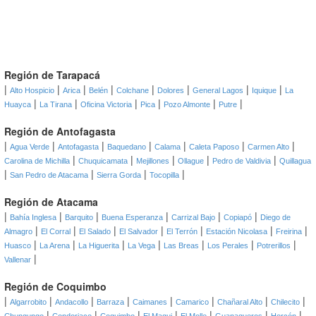
Región de Tarapacá
|
|
|
|
|
|
|
|
Alto Hospicio
Arica
Belén
Colchane
Dolores
General Lagos
Iquique
La
|
|
|
|
|
|
Huayca
La Tirana
Oficina Victoria
Pica
Pozo Almonte
Putre
Región de Antofagasta
|
|
|
|
|
|
|
Agua Verde
Antofagasta
Baquedano
Calama
Caleta Paposo
Carmen Alto
|
|
|
|
|
Carolina de Michilla
Chuquicamata
Mejillones
Ollague
Pedro de Valdivia
Quillagua
|
|
|
|
San Pedro de Atacama
Sierra Gorda
Tocopilla
Región de Atacama
|
|
|
|
|
|
Bahía Inglesa
Barquito
Buena Esperanza
Carrizal Bajo
Copiapó
Diego de
|
|
|
|
|
|
|
Almagro
El Corral
El Salado
El Salvador
El Terrón
Estación Nicolasa
Freirina
|
|
|
|
|
|
|
Huasco
La Arena
La Higuerita
La Vega
Las Breas
Los Perales
Potrerillos
|
Vallenar
Región de Coquimbo
|
|
|
|
|
|
|
|
Algarrobito
Andacollo
Barraza
Caimanes
Camarico
Chañaral Alto
Chilecito
|
|
|
|
|
|
|