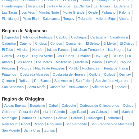
Chungungo
Condoriaco
Coquimbo
El Maqui
El Molle
Guanaqueros
Horcón
|
|
|
|
|
|
Huentelauquén
Incahuasi
Jarilla y Azogue
La Chimba
La Higuera
La Serena
|
|
|
|
|
|
|
Las Tacas
Los Vilos
Mincha Norte
Monte Grande
Ovalle
Paihuano
Paloma
|
|
|
|
|
|
|
Pichidangui
Pisco Elqui
Salamanca
Tongoy
Tulahuén
Valle de Elqui
Vicuña
Región de Valparaíso
|
|
|
|
|
|
|
Algarrobo
Artificio de Pedegua
Cabildo
Cachagua
Cartagena
Casablanca
|
|
|
|
|
|
|
|
Catapilco
Catemu
Cholota
Concón
Cuncumén
El Belloto
El Melón
El Quisco
|
|
|
|
|
|
El Tabo
Hijuelas
Horcón
Isla de Pascua
Isla Juan Fernández
Isla Negra
La
|
|
|
|
|
|
|
Calera
La Ligua
Laguna Verde
Las Cruces
Limache
Llay-Llay
Llo-Lleo
Lo
|
|
|
|
|
|
|
|
Abarca
Los Andes
Los Molles
Maitencillo
Marbella
Mirasol
Olmué
Papudo
|
|
|
|
|
|
Peñuelas
Petorca
Placilla de Peñuelas
Portillo
Puchuncaví
Punta de Tralca
|
|
|
|
|
|
Putaendo
Quebrada Alvarado
Quebrada de Herrera
Quillota
Quilpué
Quintay
|
|
|
|
|
|
Quintero
Reñaca
Río Blanco
San Antonio
San Felipe
San José de Algarrobo
|
|
|
|
|
|
San Sebastián
Santa María
Valparaíso
Villa Alemana
Viña del Mar
Zapallar
Región de Ohiggins
|
|
|
|
|
|
|
Aguas Buenas
Bucalemu
Cahuil
Caleuche
Codegua de Chimbarongo
Coinco
|
|
|
|
|
|
|
Coltauco
Costa del Sol
Isla del Guindo
Lago Rapel
Las Cabras
Lolol
Machalí
|
|
|
|
|
|
|
Marchigüe
Matanzas
Navidad
Palmilla
Peralillo
Pichidegua
Pichilemu
|
|
|
|
|
|
Rancagua
Rapel
Rengo
Requínoa
San Fernando
San Francisco de Mostazal
|
|
|
San Vicente
Santa Cruz
Zúñiga