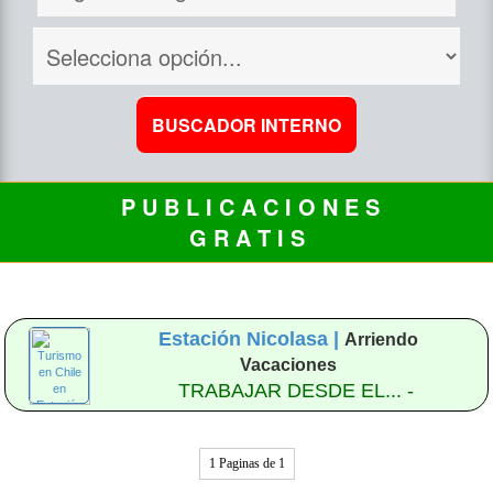
P U B L I C A C I O N E S
G R A T I S
Estación Nicolasa |
Arriendo
Vacaciones
TRABAJAR DESDE EL... -
1 Paginas de 1