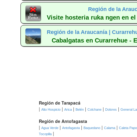
Región de la Arauc
Visite hosteria ruka ngen en el
Región de la Araucanía |
Curarreh
Cabalgatas en Curarrehue - E
Región de Tarapacá
|
|
|
|
|
|
Alto Hospicio
Arica
Belén
Colchane
Dolores
General L
Región de Antofagasta
|
|
|
|
|
Agua Verde
Antofagasta
Baquedano
Calama
Caleta Pap
|
Tocopilla