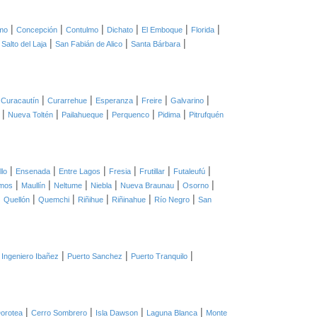
|
|
|
|
|
|
mo
Concepción
Contulmo
Dichato
El Emboque
Florida
|
|
|
|
Salto del Laja
San Fabián de Alico
Santa Bárbara
|
|
|
|
|
|
Curacautín
Curarrehue
Esperanza
Freire
Galvarino
|
|
|
|
|
Nueva Toltén
Pailahueque
Perquenco
Pidima
Pitrufquén
|
|
|
|
|
|
llo
Ensenada
Entre Lagos
Fresia
Frutillar
Futaleufú
|
|
|
|
|
|
mos
Maullín
Neltume
Niebla
Nueva Braunau
Osorno
|
|
|
|
|
|
Quellón
Quemchi
Riñihue
Riñinahue
Río Negro
San
|
|
|
 Ingeniero Ibañez
Puerto Sanchez
Puerto Tranquilo
|
|
|
|
orotea
Cerro Sombrero
Isla Dawson
Laguna Blanca
Monte