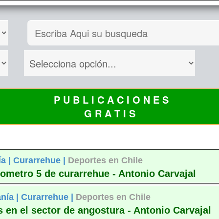
P U B L I C A C I O N E S
G R A T I S
ía |
Curarrehue |
Deportes en Chile
lometro 5 de curarrehue - Antonio Carvajal
nía |
Curarrehue |
Deportes en Chile
 en el sector de angostura - Antonio Carvajal