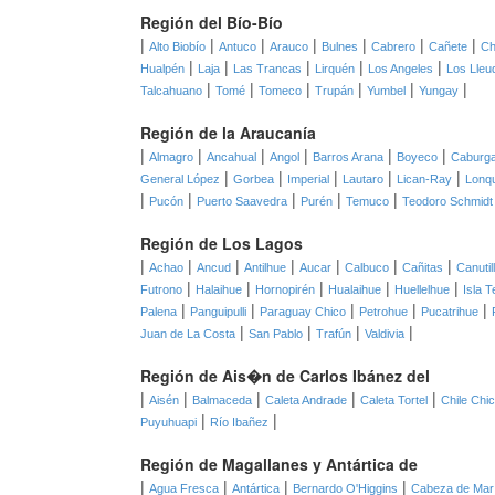
Región del Bío-Bío
|
|
|
|
|
|
|
Alto Biobío
Antuco
Arauco
Bulnes
Cabrero
Cañete
Ch
|
|
|
|
|
Hualpén
Laja
Las Trancas
Lirquén
Los Angeles
Los Lleu
|
|
|
|
|
|
Talcahuano
Tomé
Tomeco
Trupán
Yumbel
Yungay
Región de la Araucanía
|
|
|
|
|
|
Almagro
Ancahual
Angol
Barros Arana
Boyeco
Caburg
|
|
|
|
|
General López
Gorbea
Imperial
Lautaro
Lican-Ray
Lonq
|
|
|
|
|
Pucón
Puerto Saavedra
Purén
Temuco
Teodoro Schmidt
Región de Los Lagos
|
|
|
|
|
|
|
Achao
Ancud
Antilhue
Aucar
Calbuco
Cañitas
Canutil
|
|
|
|
|
Futrono
Halaihue
Hornopirén
Hualaihue
Huellelhue
Isla T
|
|
|
|
|
Palena
Panguipulli
Paraguay Chico
Petrohue
Pucatrihue
|
|
|
|
Juan de La Costa
San Pablo
Trafún
Valdivia
Región de Ais�n de Carlos Ibánez del
|
|
|
|
|
Aisén
Balmaceda
Caleta Andrade
Caleta Tortel
Chile Chi
|
|
Puyuhuapi
Río Ibañez
Región de Magallanes y Antártica de
|
|
|
|
Agua Fresca
Antártica
Bernardo O'Higgins
Cabeza de Mar