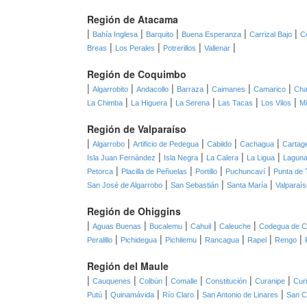
Región de Atacama
|
|
|
|
|
Bahía Inglesa
Barquito
Buena Esperanza
Carrizal Bajo
C
|
|
|
|
Breas
Los Perales
Potrerillos
Vallenar
Región de Coquimbo
|
|
|
|
|
|
Algarrobito
Andacollo
Barraza
Caimanes
Camarico
Cha
|
|
|
|
|
La Chimba
La Higuera
La Serena
Las Tacas
Los Vilos
Mi
Región de Valparaíso
|
|
|
|
|
Algarrobo
Artificio de Pedegua
Cabildo
Cachagua
Cartag
|
|
|
|
Isla Juan Fernández
Isla Negra
La Calera
La Ligua
Laguna
|
|
|
|
Petorca
Placilla de Peñuelas
Portillo
Puchuncaví
Punta de 
|
|
|
San José de Algarrobo
San Sebastián
Santa María
Valparaís
Región de Ohiggins
|
|
|
|
|
Aguas Buenas
Bucalemu
Cahuil
Caleuche
Codegua de C
|
|
|
|
|
|
Peralillo
Pichidegua
Pichilemu
Rancagua
Rapel
Rengo
Región del Maule
|
|
|
|
|
|
Cauquenes
Colbún
Comalle
Constitución
Curanipe
Cur
|
|
|
|
Putú
Quinamávida
Río Claro
San Antonio de Linares
San C