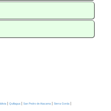
|
|
|
|
ldivia
Quillagua
San Pedro de Atacama
Sierra Gorda