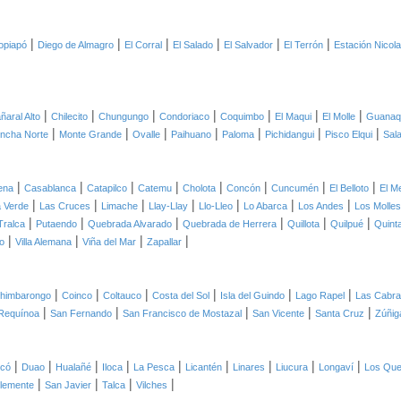
|
|
|
|
|
|
opiapó
Diego de Almagro
El Corral
El Salado
El Salvador
El Terrón
Estación Nicol
|
|
|
|
|
|
|
ñaral Alto
Chilecito
Chungungo
Condoriaco
Coquimbo
El Maqui
El Molle
Guanaq
|
|
|
|
|
|
|
ncha Norte
Monte Grande
Ovalle
Paihuano
Paloma
Pichidangui
Pisco Elqui
Sal
|
|
|
|
|
|
|
|
ena
Casablanca
Catapilco
Catemu
Cholota
Concón
Cuncumén
El Belloto
El M
|
|
|
|
|
|
|
 Verde
Las Cruces
Limache
Llay-Llay
Llo-Lleo
Lo Abarca
Los Andes
Los Molles
|
|
|
|
|
|
Tralca
Putaendo
Quebrada Alvarado
Quebrada de Herrera
Quillota
Quilpué
Quint
|
|
|
|
o
Villa Alemana
Viña del Mar
Zapallar
|
|
|
|
|
|
himbarongo
Coinco
Coltauco
Costa del Sol
Isla del Guindo
Lago Rapel
Las Cabr
|
|
|
|
|
Requínoa
San Fernando
San Francisco de Mostazal
San Vicente
Santa Cruz
Zúñig
|
|
|
|
|
|
|
|
|
icó
Duao
Hualañé
Iloca
La Pesca
Licantén
Linares
Liucura
Longaví
Los Qu
|
|
|
|
lemente
San Javier
Talca
Vilches