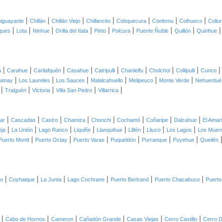
|
|
|
|
|
|
|
iguayante
Chillán
Chillán Viejo
Chillancito
Cobquecura
Coelemu
Coihueco
Coliu
|
|
|
|
|
|
|
|
ques
Lota
Ninhue
Orilla del Itata
Pinto
Polcura
Puente Ñuble
Quillón
Quirihue
|
|
|
|
|
|
|
|
a
Carahue
Carilafquén
Casahue
Catripulli
Chanlelfu
Cholchol
Collipulli
Cunco
|
|
|
|
|
|
uimay
Los Laureles
Los Sauces
Malalcahuello
Melipeuco
Monte Verde
Nehuentué
|
|
|
|
|
Traiguén
Victoria
Villa San Pedro
Villarrica
|
|
|
|
|
|
|
|
lar
Cascadas
Castro
Chamiza
Chonchi
Cochamó
Coñaripe
Dalcahue
El Amari
|
|
|
|
|
|
|
|
eja
La Unión
Lago Ranco
Liquiñe
Llanquihue
Llifén
Lliuco
Los Lagos
Los Muer
|
|
|
|
|
|
Puerto Montt
Puerto Octay
Puerto Varas
Puqueldón
Purranque
Puyehue
Queilén
|
|
|
|
|
|
co
Coyhaique
La Junta
Lago Cochrane
Puerto Bertrand
Puerto Chacabuco
Puerto
|
|
|
|
|
|
Cabo de Hornos
Cameron
Cañadón Grande
Casas Viejas
Cerro Castillo
Cerro D