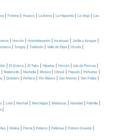
|
|
|
|
|
|
asa
Freirina
Huasco
La Arena
La Higuerita
La Vega
Las
|
|
|
|
|
ueros
Horcón
Huentelauquén
Incahuasi
Jarilla y Azogue
|
|
|
|
|
amanca
Tongoy
Tulahuén
Valle de Elqui
Vicuña
|
|
|
|
|
|
elón
El Quisco
El Tabo
Hijuelas
Horcón
Isla de Pascua
|
|
|
|
|
|
|
Maitencillo
Marbella
Mirasol
Olmué
Papudo
Peñuelas
|
|
|
|
|
|
ay
Quintero
Reñaca
Río Blanco
San Antonio
San Felipe
|
|
|
|
|
|
|
as
Lolol
Machalí
Marchigüe
Matanzas
Navidad
Palmilla
|
a
|
|
|
|
|
|
eñes
Molina
Parral
Pelarco
Pelluhue
Potrero Grande