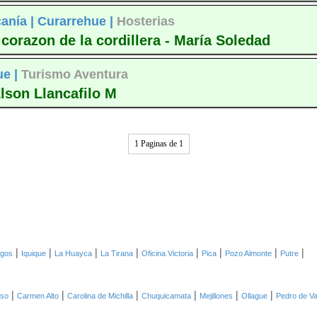
anía |
Curarrehue |
Hosterias
 corazon de la cordillera - María Soledad
ue |
Turismo Aventura
lson Llancafilo M
1 Paginas de 1
|
|
|
|
|
|
|
|
agos
Iquique
La Huayca
La Tirana
Oficina Victoria
Pica
Pozo Almonte
Putre
|
|
|
|
|
|
oso
Carmen Alto
Carolina de Michilla
Chuquicamata
Mejillones
Ollague
Pedro de Va