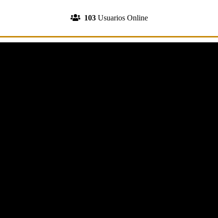
INGRESA A TU CUENTA
103
Usuarios Online
REGISTRATE