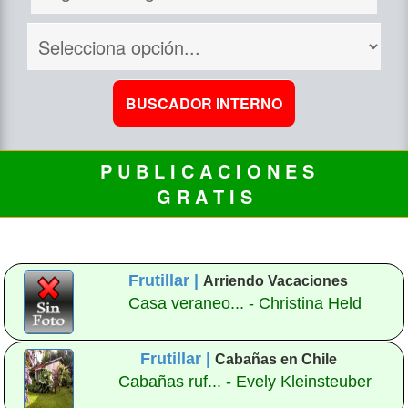
P U B L I C A C I O N E S
G R A T I S
Frutillar |
Arriendo Vacaciones
Casa veraneo... - Christina Held
Frutillar |
Cabañas en Chile
Cabañas ruf... - Evely Kleinsteuber