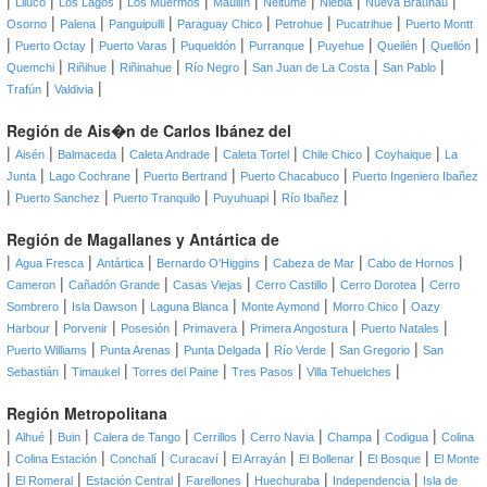
|
|
|
|
|
|
|
|
Lliuco
Los Lagos
Los Muermos
Maullín
Neltume
Niebla
Nueva Braunau
|
|
|
|
|
|
Osorno
Palena
Panguipulli
Paraguay Chico
Petrohue
Pucatrihue
Puerto Montt
|
|
|
|
|
|
|
|
Puerto Octay
Puerto Varas
Puqueldón
Purranque
Puyehue
Queilén
Quellón
|
|
|
|
|
|
Quemchi
Riñihue
Riñinahue
Río Negro
San Juan de La Costa
San Pablo
|
|
Trafún
Valdivia
Región de Ais�n de Carlos Ibánez del
|
|
|
|
|
|
|
Aisén
Balmaceda
Caleta Andrade
Caleta Tortel
Chile Chico
Coyhaique
La
|
|
|
|
Junta
Lago Cochrane
Puerto Bertrand
Puerto Chacabuco
Puerto Ingeniero Ibañez
|
|
|
|
|
Puerto Sanchez
Puerto Tranquilo
Puyuhuapi
Río Ibañez
Región de Magallanes y Antártica de
|
|
|
|
|
|
Agua Fresca
Antártica
Bernardo O'Higgins
Cabeza de Mar
Cabo de Hornos
|
|
|
|
|
Cameron
Cañadón Grande
Casas Viejas
Cerro Castillo
Cerro Dorotea
Cerro
|
|
|
|
|
Sombrero
Isla Dawson
Laguna Blanca
Monte Aymond
Morro Chico
Oazy
|
|
|
|
|
|
Harbour
Porvenir
Posesión
Primavera
Primera Angostura
Puerto Natales
|
|
|
|
|
Puerto Williams
Punta Arenas
Punta Delgada
Río Verde
San Gregorio
San
|
|
|
|
|
Sebastián
Timaukel
Torres del Paine
Tres Pasos
Villa Tehuelches
Región Metropolitana
|
|
|
|
|
|
|
|
Alhué
Buin
Calera de Tango
Cerrillos
Cerro Navia
Champa
Codigua
Colina
|
|
|
|
|
|
|
Colina Estación
Conchalí
Curacaví
El Arrayán
El Bollenar
El Bosque
El Monte
|
|
|
|
|
|
El Romeral
Estación Central
Farellones
Huechuraba
Independencia
Isla de