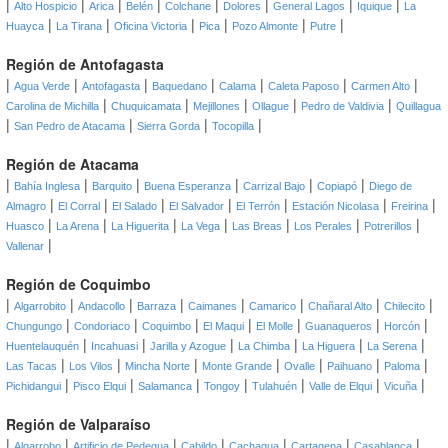
|
|
|
|
|
|
|
|
Alto Hospicio
Arica
Belén
Colchane
Dolores
General Lagos
Iquique
La
|
|
|
|
|
|
Huayca
La Tirana
Oficina Victoria
Pica
Pozo Almonte
Putre
Región de Antofagasta
|
|
|
|
|
|
|
Agua Verde
Antofagasta
Baquedano
Calama
Caleta Paposo
Carmen Alto
|
|
|
|
|
Carolina de Michilla
Chuquicamata
Mejillones
Ollague
Pedro de Valdivia
Quillagua
|
|
|
|
San Pedro de Atacama
Sierra Gorda
Tocopilla
Región de Atacama
|
|
|
|
|
|
Bahía Inglesa
Barquito
Buena Esperanza
Carrizal Bajo
Copiapó
Diego de
|
|
|
|
|
|
|
Almagro
El Corral
El Salado
El Salvador
El Terrón
Estación Nicolasa
Freirina
|
|
|
|
|
|
|
Huasco
La Arena
La Higuerita
La Vega
Las Breas
Los Perales
Potrerillos
|
Vallenar
Región de Coquimbo
|
|
|
|
|
|
|
|
Algarrobito
Andacollo
Barraza
Caimanes
Camarico
Chañaral Alto
Chilecito
|
|
|
|
|
|
|
Chungungo
Condoriaco
Coquimbo
El Maqui
El Molle
Guanaqueros
Horcón
|
|
|
|
|
|
Huentelauquén
Incahuasi
Jarilla y Azogue
La Chimba
La Higuera
La Serena
|
|
|
|
|
|
|
Las Tacas
Los Vilos
Mincha Norte
Monte Grande
Ovalle
Paihuano
Paloma
|
|
|
|
|
|
|
Pichidangui
Pisco Elqui
Salamanca
Tongoy
Tulahuén
Valle de Elqui
Vicuña
Región de Valparaíso
|
|
|
|
|
|
|
Algarrobo
Artificio de Pedegua
Cabildo
Cachagua
Cartagena
Casablanca