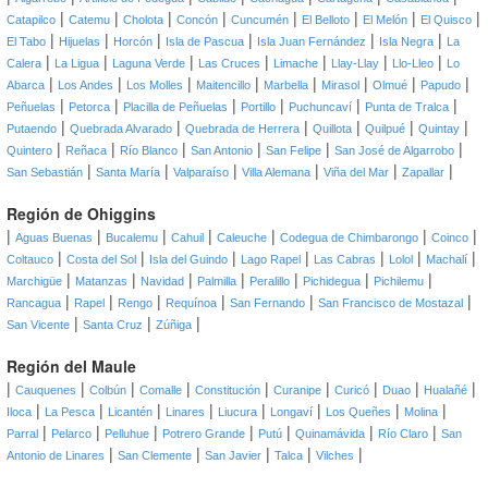
|
|
|
|
|
|
|
|
Catapilco
Catemu
Cholota
Concón
Cuncumén
El Belloto
El Melón
El Quisco
|
|
|
|
|
|
El Tabo
Hijuelas
Horcón
Isla de Pascua
Isla Juan Fernández
Isla Negra
La
|
|
|
|
|
|
|
Calera
La Ligua
Laguna Verde
Las Cruces
Limache
Llay-Llay
Llo-Lleo
Lo
|
|
|
|
|
|
|
|
Abarca
Los Andes
Los Molles
Maitencillo
Marbella
Mirasol
Olmué
Papudo
|
|
|
|
|
|
Peñuelas
Petorca
Placilla de Peñuelas
Portillo
Puchuncaví
Punta de Tralca
|
|
|
|
|
|
Putaendo
Quebrada Alvarado
Quebrada de Herrera
Quillota
Quilpué
Quintay
|
|
|
|
|
|
Quintero
Reñaca
Río Blanco
San Antonio
San Felipe
San José de Algarrobo
|
|
|
|
|
|
San Sebastián
Santa María
Valparaíso
Villa Alemana
Viña del Mar
Zapallar
Región de Ohiggins
|
|
|
|
|
|
|
Aguas Buenas
Bucalemu
Cahuil
Caleuche
Codegua de Chimbarongo
Coinco
|
|
|
|
|
|
|
Coltauco
Costa del Sol
Isla del Guindo
Lago Rapel
Las Cabras
Lolol
Machalí
|
|
|
|
|
|
|
Marchigüe
Matanzas
Navidad
Palmilla
Peralillo
Pichidegua
Pichilemu
|
|
|
|
|
|
Rancagua
Rapel
Rengo
Requínoa
San Fernando
San Francisco de Mostazal
|
|
|
San Vicente
Santa Cruz
Zúñiga
Región del Maule
|
|
|
|
|
|
|
|
|
Cauquenes
Colbún
Comalle
Constitución
Curanipe
Curicó
Duao
Hualañé
|
|
|
|
|
|
|
|
Iloca
La Pesca
Licantén
Linares
Liucura
Longaví
Los Queñes
Molina
|
|
|
|
|
|
|
Parral
Pelarco
Pelluhue
Potrero Grande
Putú
Quinamávida
Río Claro
San
|
|
|
|
|
Antonio de Linares
San Clemente
San Javier
Talca
Vilches