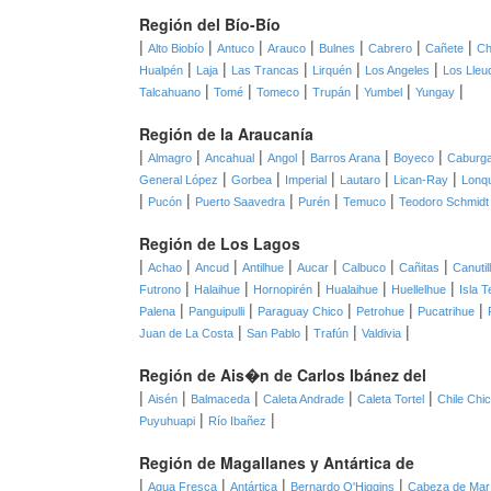
Región del Bío-Bío
|
|
|
|
|
|
|
Alto Biobío
Antuco
Arauco
Bulnes
Cabrero
Cañete
Ch
|
|
|
|
|
Hualpén
Laja
Las Trancas
Lirquén
Los Angeles
Los Lleu
|
|
|
|
|
|
Talcahuano
Tomé
Tomeco
Trupán
Yumbel
Yungay
Región de la Araucanía
|
|
|
|
|
|
Almagro
Ancahual
Angol
Barros Arana
Boyeco
Caburg
|
|
|
|
|
General López
Gorbea
Imperial
Lautaro
Lican-Ray
Lonq
|
|
|
|
|
Pucón
Puerto Saavedra
Purén
Temuco
Teodoro Schmidt
Región de Los Lagos
|
|
|
|
|
|
|
Achao
Ancud
Antilhue
Aucar
Calbuco
Cañitas
Canutil
|
|
|
|
|
Futrono
Halaihue
Hornopirén
Hualaihue
Huellelhue
Isla T
|
|
|
|
|
Palena
Panguipulli
Paraguay Chico
Petrohue
Pucatrihue
|
|
|
|
Juan de La Costa
San Pablo
Trafún
Valdivia
Región de Ais�n de Carlos Ibánez del
|
|
|
|
|
Aisén
Balmaceda
Caleta Andrade
Caleta Tortel
Chile Chi
|
|
Puyuhuapi
Río Ibañez
Región de Magallanes y Antártica de
|
|
|
|
Agua Fresca
Antártica
Bernardo O'Higgins
Cabeza de Mar