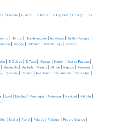
|
|
|
|
|
|
asa
Freirina
Huasco
La Arena
La Higuerita
La Vega
Las
|
|
|
|
|
ueros
Horcón
Huentelauquén
Incahuasi
Jarilla y Azogue
|
|
|
|
|
amanca
Tongoy
Tulahuén
Valle de Elqui
Vicuña
|
|
|
|
|
|
elón
El Quisco
El Tabo
Hijuelas
Horcón
Isla de Pascua
|
|
|
|
|
|
|
Maitencillo
Marbella
Mirasol
Olmué
Papudo
Peñuelas
|
|
|
|
|
|
ay
Quintero
Reñaca
Río Blanco
San Antonio
San Felipe
|
|
|
|
|
|
|
as
Lolol
Machalí
Marchigüe
Matanzas
Navidad
Palmilla
|
a
|
|
|
|
|
|
eñes
Molina
Parral
Pelarco
Pelluhue
Potrero Grande