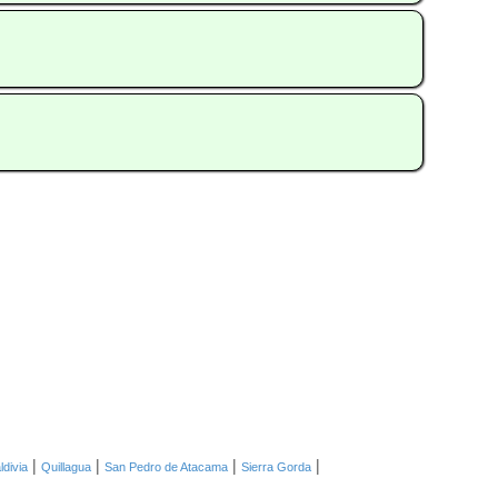
|
|
|
|
ldivia
Quillagua
San Pedro de Atacama
Sierra Gorda