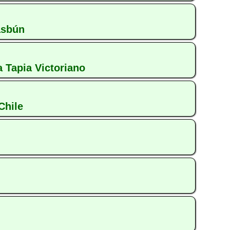
asbún
a Tapia Victoriano
Chile