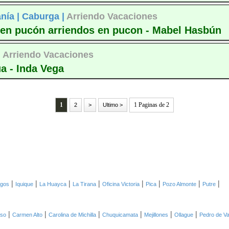
nía |
Caburga |
Arriendo Vacaciones
en pucón arriendos en pucon - Mabel Hasbún
|
Arriendo Vacaciones
a - Inda Vega
1
1 Paginas de 2
2
>
Ultimo >
|
|
|
|
|
|
|
|
agos
Iquique
La Huayca
La Tirana
Oficina Victoria
Pica
Pozo Almonte
Putre
|
|
|
|
|
|
oso
Carmen Alto
Carolina de Michilla
Chuquicamata
Mejillones
Ollague
Pedro de Va