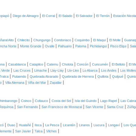
|
|
|
|
|
|
opiapó
Diego de Almagro
El Corral
El Salado
El Salvador
El Terrón
Estación Nicol
|
|
|
|
|
|
|
ñaral Alto
Chilecito
Chungungo
Condoriaco
Coquimbo
El Maqui
El Molle
Guanaq
|
|
|
|
|
|
|
ncha Norte
Monte Grande
Ovalle
Paihuano
Paloma
Pichidangui
Pisco Elqui
Sal
|
|
|
|
|
|
|
|
ena
Casablanca
Catapilco
Catemu
Cholota
Concón
Cuncumén
El Belloto
El M
|
|
|
|
|
|
|
 Verde
Las Cruces
Limache
Llay-Llay
Llo-Lleo
Lo Abarca
Los Andes
Los Molles
|
|
|
|
|
|
Tralca
Putaendo
Quebrada Alvarado
Quebrada de Herrera
Quillota
Quilpué
Quint
|
|
|
|
o
Villa Alemana
Viña del Mar
Zapallar
|
|
|
|
|
|
himbarongo
Coinco
Coltauco
Costa del Sol
Isla del Guindo
Lago Rapel
Las Cabr
|
|
|
|
|
Requínoa
San Fernando
San Francisco de Mostazal
San Vicente
Santa Cruz
Zúñig
|
|
|
|
|
|
|
|
|
icó
Duao
Hualañé
Iloca
La Pesca
Licantén
Linares
Liucura
Longaví
Los Qu
|
|
|
|
lemente
San Javier
Talca
Vilches