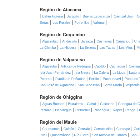
Región de Atacama
|
|
|
|
|
Bahía Inglesa
Barquito
Buena Esperanza
Carrizal Bajo
C
|
|
|
|
Breas
Los Perales
Potrerillos
Vallenar
Región de Coquimbo
|
|
|
|
|
|
Algarrobito
Andacollo
Barraza
Caimanes
Camarico
Cha
|
|
|
|
|
La Chimba
La Higuera
La Serena
Las Tacas
Los Vilos
Mi
Región de Valparaíso
|
|
|
|
|
Algarrobo
Artificio de Pedegua
Cabildo
Cachagua
Cartag
|
|
|
|
Isla Juan Fernández
Isla Negra
La Calera
La Ligua
Laguna
|
|
|
|
Petorca
Placilla de Peñuelas
Portillo
Puchuncaví
Punta de 
|
|
|
San José de Algarrobo
San Sebastián
Santa María
Valparaís
Región de Ohiggins
|
|
|
|
|
Aguas Buenas
Bucalemu
Cahuil
Caleuche
Codegua de C
|
|
|
|
|
|
Peralillo
Pichidegua
Pichilemu
Rancagua
Rapel
Rengo
Región del Maule
|
|
|
|
|
|
Cauquenes
Colbún
Comalle
Constitución
Curanipe
Cur
|
|
|
|
Putú
Quinamávida
Río Claro
San Antonio de Linares
San C