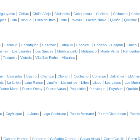
|
|
|
|
|
|
|
iguayante
Chillán
Chillán Viejo
Chillancito
Cobquecura
Coelemu
Coihueco
Coliu
|
|
|
|
|
|
|
|
ques
Lota
Ninhue
Orilla del Itata
Pinto
Polcura
Puente Ñuble
Quillón
Quirihue
|
|
|
|
|
|
|
|
a
Carahue
Carilafquén
Casahue
Catripulli
Chanlelfu
Cholchol
Collipulli
Cunco
|
|
|
|
|
|
uimay
Los Laureles
Los Sauces
Malalcahuello
Melipeuco
Monte Verde
Nehuentué
|
|
|
|
|
Traiguén
Victoria
Villa San Pedro
Villarrica
|
|
|
|
|
|
|
|
lar
Cascadas
Castro
Chamiza
Chonchi
Cochamó
Coñaripe
Dalcahue
El Amari
|
|
|
|
|
|
|
|
eja
La Unión
Lago Ranco
Liquiñe
Llanquihue
Llifén
Lliuco
Los Lagos
Los Muer
|
|
|
|
|
|
Puerto Montt
Puerto Octay
Puerto Varas
Puqueldón
Purranque
Puyehue
Queilén
|
|
|
|
|
|
co
Coyhaique
La Junta
Lago Cochrane
Puerto Bertrand
Puerto Chacabuco
Puerto
|
|
|
|
|
|
Cabo de Hornos
Cameron
Cañadón Grande
Casas Viejas
Cerro Castillo
Cerro D