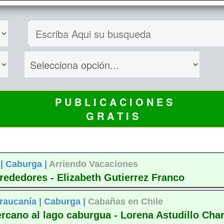
P U B L I C A C I O N E S
G R A T I S
 |
Caburga |
Arriendo Vacaciones
rededores - Elizabeth Gutierrez Franco
raucanía |
Caburga |
Cabañas en Chile
rcano al lago caburgua - Lorena Astudillo Cha