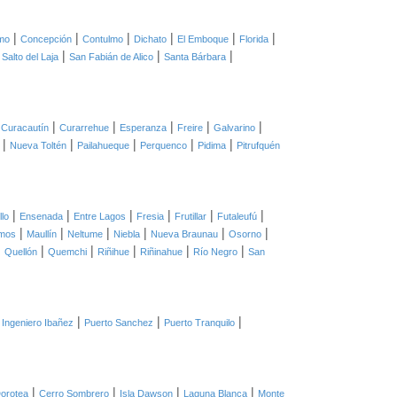
|
|
|
|
|
|
mo
Concepción
Contulmo
Dichato
El Emboque
Florida
|
|
|
|
Salto del Laja
San Fabián de Alico
Santa Bárbara
|
|
|
|
|
|
Curacautín
Curarrehue
Esperanza
Freire
Galvarino
|
|
|
|
|
Nueva Toltén
Pailahueque
Perquenco
Pidima
Pitrufquén
|
|
|
|
|
|
llo
Ensenada
Entre Lagos
Fresia
Frutillar
Futaleufú
|
|
|
|
|
|
mos
Maullín
Neltume
Niebla
Nueva Braunau
Osorno
|
|
|
|
|
|
Quellón
Quemchi
Riñihue
Riñinahue
Río Negro
San
|
|
|
 Ingeniero Ibañez
Puerto Sanchez
Puerto Tranquilo
|
|
|
|
orotea
Cerro Sombrero
Isla Dawson
Laguna Blanca
Monte