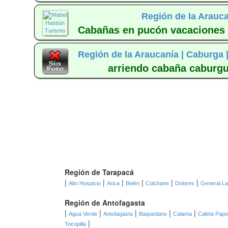
Región de la Arauca
Cabañas en pucón vacaciones 
Región de la Araucanía |
Caburga 
arriendo cabaña caburgu
Región de Tarapacá
|
|
|
|
|
|
Alto Hospicio
Arica
Belén
Colchane
Dolores
General L
Región de Antofagasta
|
|
|
|
|
Agua Verde
Antofagasta
Baquedano
Calama
Caleta Pap
|
Tocopilla