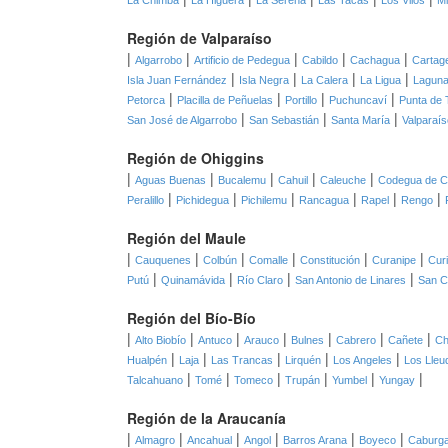
La Chimba
La Higuera
La Serena
Las Tacas
Los Vilos
Mi
Región de Valparaíso
|
|
|
|
|
Algarrobo
Artificio de Pedegua
Cabildo
Cachagua
Cartag
|
|
|
|
Isla Juan Fernández
Isla Negra
La Calera
La Ligua
Laguna
|
|
|
|
Petorca
Placilla de Peñuelas
Portillo
Puchuncaví
Punta de 
|
|
|
San José de Algarrobo
San Sebastián
Santa María
Valparaís
Región de Ohiggins
|
|
|
|
|
Aguas Buenas
Bucalemu
Cahuil
Caleuche
Codegua de C
|
|
|
|
|
|
Peralillo
Pichidegua
Pichilemu
Rancagua
Rapel
Rengo
Región del Maule
|
|
|
|
|
|
Cauquenes
Colbún
Comalle
Constitución
Curanipe
Cur
|
|
|
|
Putú
Quinamávida
Río Claro
San Antonio de Linares
San C
Región del Bío-Bío
|
|
|
|
|
|
|
Alto Biobío
Antuco
Arauco
Bulnes
Cabrero
Cañete
Ch
|
|
|
|
|
Hualpén
Laja
Las Trancas
Lirquén
Los Angeles
Los Lleu
|
|
|
|
|
|
Talcahuano
Tomé
Tomeco
Trupán
Yumbel
Yungay
Región de la Araucanía
|
|
|
|
|
|
Almagro
Ancahual
Angol
Barros Arana
Boyeco
Caburg