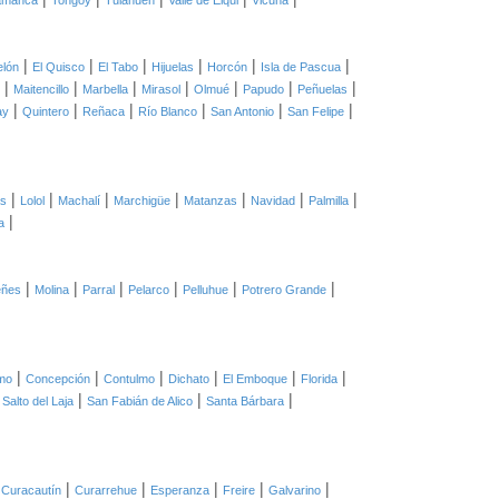
amanca
Tongoy
Tulahuén
Valle de Elqui
Vicuña
|
|
|
|
|
|
elón
El Quisco
El Tabo
Hijuelas
Horcón
Isla de Pascua
|
|
|
|
|
|
|
Maitencillo
Marbella
Mirasol
Olmué
Papudo
Peñuelas
|
|
|
|
|
|
ay
Quintero
Reñaca
Río Blanco
San Antonio
San Felipe
|
|
|
|
|
|
|
as
Lolol
Machalí
Marchigüe
Matanzas
Navidad
Palmilla
|
a
|
|
|
|
|
|
eñes
Molina
Parral
Pelarco
Pelluhue
Potrero Grande
|
|
|
|
|
|
mo
Concepción
Contulmo
Dichato
El Emboque
Florida
|
|
|
|
Salto del Laja
San Fabián de Alico
Santa Bárbara
|
|
|
|
|
|
Curacautín
Curarrehue
Esperanza
Freire
Galvarino