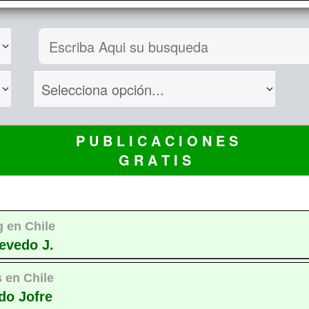
P U B L I C A C I O N E S
G R A T I S
 en Chile
cevedo J.
 en Chile
do Jofre