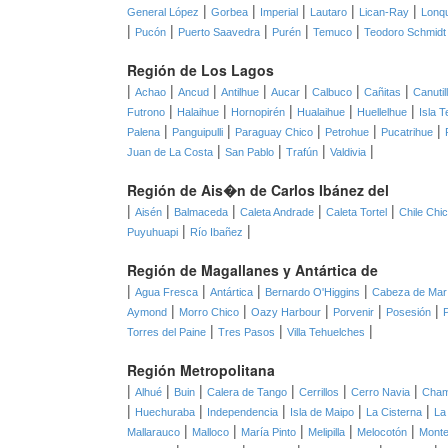
|
|
|
|
|
General López
Gorbea
Imperial
Lautaro
Lican-Ray
Lonq
|
|
|
|
|
Pucón
Puerto Saavedra
Purén
Temuco
Teodoro Schmidt
Región de Los Lagos
|
|
|
|
|
|
|
Achao
Ancud
Antilhue
Aucar
Calbuco
Cañitas
Canutil
|
|
|
|
|
Futrono
Halaihue
Hornopirén
Hualaihue
Huellelhue
Isla T
|
|
|
|
|
Palena
Panguipulli
Paraguay Chico
Petrohue
Pucatrihue
|
|
|
|
Juan de La Costa
San Pablo
Trafún
Valdivia
Región de Ais�n de Carlos Ibánez del
|
|
|
|
|
Aisén
Balmaceda
Caleta Andrade
Caleta Tortel
Chile Chi
|
|
Puyuhuapi
Río Ibañez
Región de Magallanes y Antártica de
|
|
|
|
Agua Fresca
Antártica
Bernardo O'Higgins
Cabeza de Mar
|
|
|
|
|
Aymond
Morro Chico
Oazy Harbour
Porvenir
Posesión
|
|
|
Torres del Paine
Tres Pasos
Villa Tehuelches
Región Metropolitana
|
|
|
|
|
|
Alhué
Buin
Calera de Tango
Cerrillos
Cerro Navia
Cha
|
|
|
|
|
Huechuraba
Independencia
Isla de Maipo
La Cisterna
La
|
|
|
|
|
Mallarauco
Malloco
María Pinto
Melipilla
Melocotón
Monte