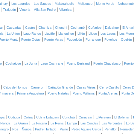
|
|
|
|
|
|
uimay
Los Laureles
Los Sauces
Malalcahuello
Melipeuco
Monte Verde
Nehuentué
|
|
|
|
|
Traiguén
Victoria
Villa San Pedro
Villarrica
|
|
|
|
|
|
|
|
lar
Cascadas
Castro
Chamiza
Chonchi
Cochamó
Coñaripe
Dalcahue
El Amari
|
|
|
|
|
|
|
|
eja
La Unión
Lago Ranco
Liquiñe
Llanquihue
Llifén
Lliuco
Los Lagos
Los Muer
|
|
|
|
|
|
Puerto Montt
Puerto Octay
Puerto Varas
Puqueldón
Purranque
Puyehue
Queilén
|
|
|
|
|
|
co
Coyhaique
La Junta
Lago Cochrane
Puerto Bertrand
Puerto Chacabuco
Puerto
|
|
|
|
|
|
Cabo de Hornos
Cameron
Cañadón Grande
Casas Viejas
Cerro Castillo
Cerro D
|
|
|
|
|
Primavera
Primera Angostura
Puerto Natales
Puerto Williams
Punta Arenas
Punta D
|
|
|
|
|
|
|
|
mpa
Codigua
Colina
Colina Estación
Conchalí
Curacaví
El Arrayán
El Bollenar
|
|
|
|
|
|
|
 Florida
La Granja
La Pintana
La Reina
Lampa
Las Condes
Las Vertientes
Lo B
|
|
|
|
|
|
|
negro
Nos
Ñuñoa
Padre Hurtado
Paine
Pedro Aguirre Cerda
Peñaflor
Peñalolé