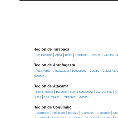
Región de Tarapacá
|
|
|
|
|
|
Alto Hospicio
Arica
Belén
Colchane
Dolores
General L
Región de Antofagasta
|
|
|
|
|
Agua Verde
Antofagasta
Baquedano
Calama
Caleta Pap
|
Tocopilla
Región de Atacama
|
|
|
|
|
Bahía Inglesa
Barquito
Buena Esperanza
Carrizal Bajo
C
|
|
|
|
Breas
Los Perales
Potrerillos
Vallenar
Región de Coquimbo
|
|
|
|
|
|
Algarrobito
Andacollo
Barraza
Caimanes
Camarico
Cha
|
|
|
|
|