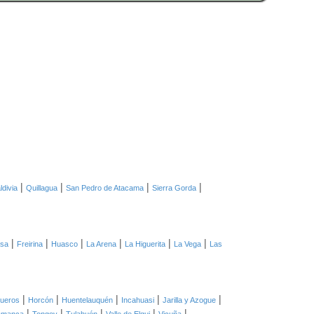
|
|
|
|
ldivia
Quillagua
San Pedro de Atacama
Sierra Gorda
|
|
|
|
|
|
asa
Freirina
Huasco
La Arena
La Higuerita
La Vega
Las
|
|
|
|
|
ueros
Horcón
Huentelauquén
Incahuasi
Jarilla y Azogue
|
|
|
|
|