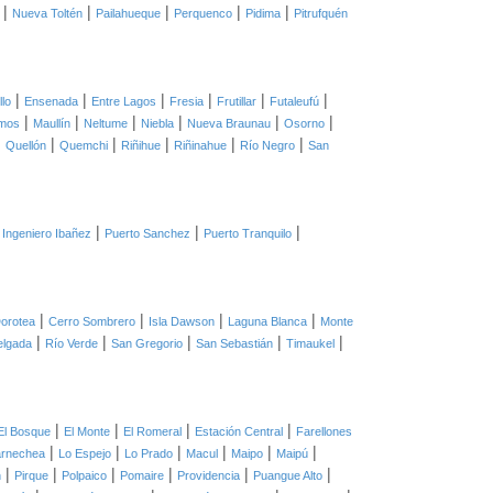
|
|
|
|
|
Nueva Toltén
Pailahueque
Perquenco
Pidima
Pitrufquén
|
|
|
|
|
|
llo
Ensenada
Entre Lagos
Fresia
Frutillar
Futaleufú
|
|
|
|
|
|
mos
Maullín
Neltume
Niebla
Nueva Braunau
Osorno
|
|
|
|
|
|
Quellón
Quemchi
Riñihue
Riñinahue
Río Negro
San
|
|
|
 Ingeniero Ibañez
Puerto Sanchez
Puerto Tranquilo
|
|
|
|
orotea
Cerro Sombrero
Isla Dawson
Laguna Blanca
Monte
|
|
|
|
|
elgada
Río Verde
San Gregorio
San Sebastián
Timaukel
|
|
|
|
El Bosque
El Monte
El Romeral
Estación Central
Farellones
|
|
|
|
|
|
arnechea
Lo Espejo
Lo Prado
Macul
Maipo
Maipú
|
|
|
|
|
|
n
Pirque
Polpaico
Pomaire
Providencia
Puangue Alto