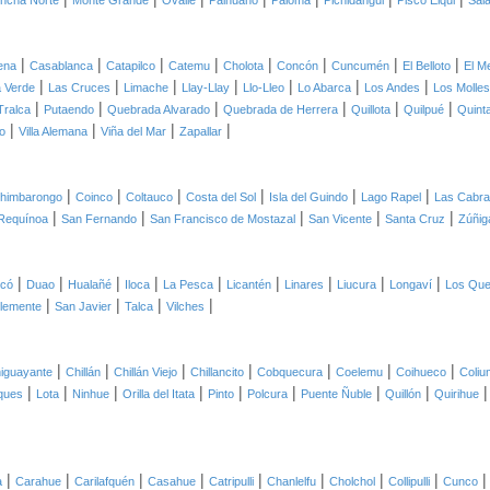
ncha Norte
Monte Grande
Ovalle
Paihuano
Paloma
Pichidangui
Pisco Elqui
Sal
|
|
|
|
|
|
|
|
ena
Casablanca
Catapilco
Catemu
Cholota
Concón
Cuncumén
El Belloto
El M
|
|
|
|
|
|
|
 Verde
Las Cruces
Limache
Llay-Llay
Llo-Lleo
Lo Abarca
Los Andes
Los Molles
|
|
|
|
|
|
Tralca
Putaendo
Quebrada Alvarado
Quebrada de Herrera
Quillota
Quilpué
Quint
|
|
|
|
o
Villa Alemana
Viña del Mar
Zapallar
|
|
|
|
|
|
himbarongo
Coinco
Coltauco
Costa del Sol
Isla del Guindo
Lago Rapel
Las Cabr
|
|
|
|
|
Requínoa
San Fernando
San Francisco de Mostazal
San Vicente
Santa Cruz
Zúñig
|
|
|
|
|
|
|
|
|
icó
Duao
Hualañé
Iloca
La Pesca
Licantén
Linares
Liucura
Longaví
Los Qu
|
|
|
|
lemente
San Javier
Talca
Vilches
|
|
|
|
|
|
|
iguayante
Chillán
Chillán Viejo
Chillancito
Cobquecura
Coelemu
Coihueco
Coliu
|
|
|
|
|
|
|
|
ques
Lota
Ninhue
Orilla del Itata
Pinto
Polcura
Puente Ñuble
Quillón
Quirihue
|
|
|
|
|
|
|
|
a
Carahue
Carilafquén
Casahue
Catripulli
Chanlelfu
Cholchol
Collipulli
Cunco