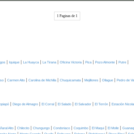
1 Paginas de 1
|
|
|
|
|
|
|
|
agos
Iquique
La Huayca
La Tirana
Oficina Victoria
Pica
Pozo Almonte
Putre
|
|
|
|
|
|
oso
Carmen Alto
Carolina de Michilla
Chuquicamata
Mejillones
Ollague
Pedro de Va
|
|
|
|
|
|
opiapó
Diego de Almagro
El Corral
El Salado
El Salvador
El Terrón
Estación Nicol
|
|
|
|
|
|
|
ñaral Alto
Chilecito
Chungungo
Condoriaco
Coquimbo
El Maqui
El Molle
Guanaq
|
|
|
|
|
|
|