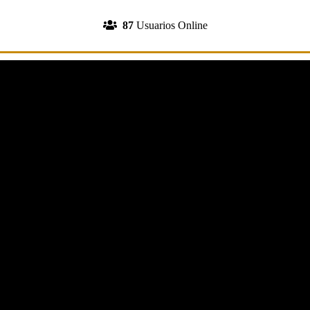
INGRESA A TU CUENTA
87
Usuarios Online
REGISTRATE