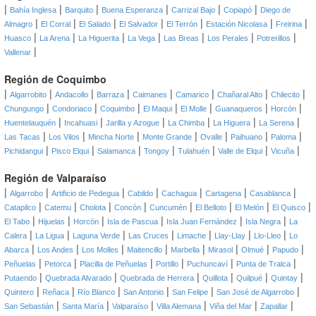
|
|
|
|
|
|
Bahía Inglesa
Barquito
Buena Esperanza
Carrizal Bajo
Copiapó
Diego de
|
|
|
|
|
|
|
Almagro
El Corral
El Salado
El Salvador
El Terrón
Estación Nicolasa
Freirina
|
|
|
|
|
|
|
Huasco
La Arena
La Higuerita
La Vega
Las Breas
Los Perales
Potrerillos
|
Vallenar
Región de Coquimbo
|
|
|
|
|
|
|
|
Algarrobito
Andacollo
Barraza
Caimanes
Camarico
Chañaral Alto
Chilecito
|
|
|
|
|
|
|
Chungungo
Condoriaco
Coquimbo
El Maqui
El Molle
Guanaqueros
Horcón
|
|
|
|
|
|
Huentelauquén
Incahuasi
Jarilla y Azogue
La Chimba
La Higuera
La Serena
|
|
|
|
|
|
|
Las Tacas
Los Vilos
Mincha Norte
Monte Grande
Ovalle
Paihuano
Paloma
|
|
|
|
|
|
|
Pichidangui
Pisco Elqui
Salamanca
Tongoy
Tulahuén
Valle de Elqui
Vicuña
Región de Valparaíso
|
|
|
|
|
|
|
Algarrobo
Artificio de Pedegua
Cabildo
Cachagua
Cartagena
Casablanca
|
|
|
|
|
|
|
|
Catapilco
Catemu
Cholota
Concón
Cuncumén
El Belloto
El Melón
El Quisco
|
|
|
|
|
|
El Tabo
Hijuelas
Horcón
Isla de Pascua
Isla Juan Fernández
Isla Negra
La
|
|
|
|
|
|
|
Calera
La Ligua
Laguna Verde
Las Cruces
Limache
Llay-Llay
Llo-Lleo
Lo
|
|
|
|
|
|
|
|
Abarca
Los Andes
Los Molles
Maitencillo
Marbella
Mirasol
Olmué
Papudo
|
|
|
|
|
|
Peñuelas
Petorca
Placilla de Peñuelas
Portillo
Puchuncaví
Punta de Tralca
|
|
|
|
|
|
Putaendo
Quebrada Alvarado
Quebrada de Herrera
Quillota
Quilpué
Quintay
|
|
|
|
|
|
Quintero
Reñaca
Río Blanco
San Antonio
San Felipe
San José de Algarrobo
|
|
|
|
|
|
San Sebastián
Santa María
Valparaíso
Villa Alemana
Viña del Mar
Zapallar