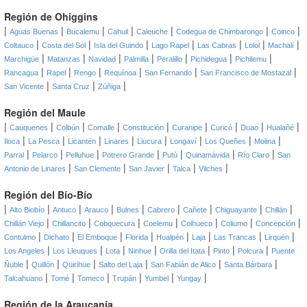
Región de Ohiggins
|
|
|
|
|
|
|
Aguas Buenas
Bucalemu
Cahuil
Caleuche
Codegua de Chimbarongo
Coinco
|
|
|
|
|
|
|
Coltauco
Costa del Sol
Isla del Guindo
Lago Rapel
Las Cabras
Lolol
Machalí
|
|
|
|
|
|
|
Marchigüe
Matanzas
Navidad
Palmilla
Peralillo
Pichidegua
Pichilemu
|
|
|
|
|
|
Rancagua
Rapel
Rengo
Requínoa
San Fernando
San Francisco de Mostazal
|
|
|
San Vicente
Santa Cruz
Zúñiga
Región del Maule
|
|
|
|
|
|
|
|
|
Cauquenes
Colbún
Comalle
Constitución
Curanipe
Curicó
Duao
Hualañé
|
|
|
|
|
|
|
|
Iloca
La Pesca
Licantén
Linares
Liucura
Longaví
Los Queñes
Molina
|
|
|
|
|
|
|
Parral
Pelarco
Pelluhue
Potrero Grande
Putú
Quinamávida
Río Claro
San
|
|
|
|
|
Antonio de Linares
San Clemente
San Javier
Talca
Vilches
Región del Bío-Bío
|
|
|
|
|
|
|
|
|
Alto Biobío
Antuco
Arauco
Bulnes
Cabrero
Cañete
Chiguayante
Chillán
|
|
|
|
|
|
|
Chillán Viejo
Chillancito
Cobquecura
Coelemu
Coihueco
Coliumo
Concepción
|
|
|
|
|
|
|
|
Contulmo
Dichato
El Emboque
Florida
Hualpén
Laja
Las Trancas
Lirquén
|
|
|
|
|
|
|
Los Angeles
Los Lleuques
Lota
Ninhue
Orilla del Itata
Pinto
Polcura
Puente
|
|
|
|
|
|
Ñuble
Quillón
Quirihue
Salto del Laja
San Fabián de Alico
Santa Bárbara
|
|
|
|
|
|
Talcahuano
Tomé
Tomeco
Trupán
Yumbel
Yungay
Región de la Araucanía