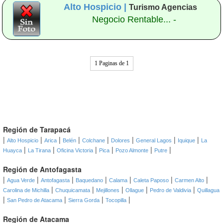
Alto Hospicio |
Turismo Agencias
Negocio Rentable... -
1 Paginas de 1
Región de Tarapacá
|
|
|
|
|
|
|
|
Alto Hospicio
Arica
Belén
Colchane
Dolores
General Lagos
Iquique
La
|
|
|
|
|
|
Huayca
La Tirana
Oficina Victoria
Pica
Pozo Almonte
Putre
Región de Antofagasta
|
|
|
|
|
|
|
Agua Verde
Antofagasta
Baquedano
Calama
Caleta Paposo
Carmen Alto
|
|
|
|
|
Carolina de Michilla
Chuquicamata
Mejillones
Ollague
Pedro de Valdivia
Quillagua
|
|
|
|
San Pedro de Atacama
Sierra Gorda
Tocopilla
Región de Atacama