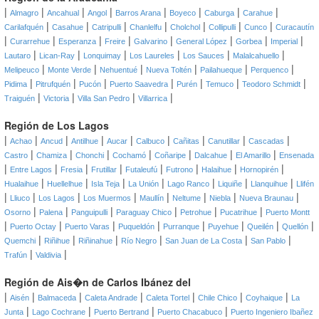
|
|
|
|
|
|
|
|
Almagro
Ancahual
Angol
Barros Arana
Boyeco
Caburga
Carahue
|
|
|
|
|
|
|
Carilafquén
Casahue
Catripulli
Chanlelfu
Cholchol
Collipulli
Cunco
Curacautín
|
|
|
|
|
|
|
|
Curarrehue
Esperanza
Freire
Galvarino
General López
Gorbea
Imperial
|
|
|
|
|
|
Lautaro
Lican-Ray
Lonquimay
Los Laureles
Los Sauces
Malalcahuello
|
|
|
|
|
|
Melipeuco
Monte Verde
Nehuentué
Nueva Toltén
Pailahueque
Perquenco
|
|
|
|
|
|
|
Pidima
Pitrufquén
Pucón
Puerto Saavedra
Purén
Temuco
Teodoro Schmidt
|
|
|
|
Traiguén
Victoria
Villa San Pedro
Villarrica
Región de Los Lagos
|
|
|
|
|
|
|
|
|
Achao
Ancud
Antilhue
Aucar
Calbuco
Cañitas
Canutillar
Cascadas
|
|
|
|
|
|
|
Castro
Chamiza
Chonchi
Cochamó
Coñaripe
Dalcahue
El Amarillo
Ensenada
|
|
|
|
|
|
|
|
Entre Lagos
Fresia
Frutillar
Futaleufú
Futrono
Halaihue
Hornopirén
|
|
|
|
|
|
|
Hualaihue
Huellelhue
Isla Teja
La Unión
Lago Ranco
Liquiñe
Llanquihue
Llifén
|
|
|
|
|
|
|
|
Lliuco
Los Lagos
Los Muermos
Maullín
Neltume
Niebla
Nueva Braunau
|
|
|
|
|
|
Osorno
Palena
Panguipulli
Paraguay Chico
Petrohue
Pucatrihue
Puerto Montt
|
|
|
|
|
|
|
|
Puerto Octay
Puerto Varas
Puqueldón
Purranque
Puyehue
Queilén
Quellón
|
|
|
|
|
|
Quemchi
Riñihue
Riñinahue
Río Negro
San Juan de La Costa
San Pablo
|
|
Trafún
Valdivia
Región de Ais�n de Carlos Ibánez del
|
|
|
|
|
|
|
Aisén
Balmaceda
Caleta Andrade
Caleta Tortel
Chile Chico
Coyhaique
La
|
|
|
|
Junta
Lago Cochrane
Puerto Bertrand
Puerto Chacabuco
Puerto Ingeniero Ibañez