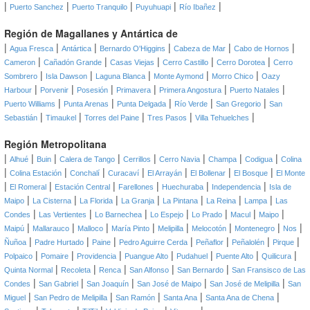
|
|
|
|
|
Puerto Sanchez
Puerto Tranquilo
Puyuhuapi
Río Ibañez
Región de Magallanes y Antártica de
|
|
|
|
|
|
Agua Fresca
Antártica
Bernardo O'Higgins
Cabeza de Mar
Cabo de Hornos
|
|
|
|
|
Cameron
Cañadón Grande
Casas Viejas
Cerro Castillo
Cerro Dorotea
Cerro
|
|
|
|
|
Sombrero
Isla Dawson
Laguna Blanca
Monte Aymond
Morro Chico
Oazy
|
|
|
|
|
|
Harbour
Porvenir
Posesión
Primavera
Primera Angostura
Puerto Natales
|
|
|
|
|
Puerto Williams
Punta Arenas
Punta Delgada
Río Verde
San Gregorio
San
|
|
|
|
|
Sebastián
Timaukel
Torres del Paine
Tres Pasos
Villa Tehuelches
Región Metropolitana
|
|
|
|
|
|
|
|
Alhué
Buin
Calera de Tango
Cerrillos
Cerro Navia
Champa
Codigua
Colina
|
|
|
|
|
|
|
Colina Estación
Conchalí
Curacaví
El Arrayán
El Bollenar
El Bosque
El Monte
|
|
|
|
|
|
El Romeral
Estación Central
Farellones
Huechuraba
Independencia
Isla de
|
|
|
|
|
|
|
Maipo
La Cisterna
La Florida
La Granja
La Pintana
La Reina
Lampa
Las
|
|
|
|
|
|
|
Condes
Las Vertientes
Lo Barnechea
Lo Espejo
Lo Prado
Macul
Maipo
|
|
|
|
|
|
|
|
Maipú
Mallarauco
Malloco
María Pinto
Melipilla
Melocotón
Montenegro
Nos
|
|
|
|
|
|
|
Ñuñoa
Padre Hurtado
Paine
Pedro Aguirre Cerda
Peñaflor
Peñalolén
Pirque
|
|
|
|
|
|
|
Polpaico
Pomaire
Providencia
Puangue Alto
Pudahuel
Puente Alto
Quilicura
|
|
|
|
|
Quinta Normal
Recoleta
Renca
San Alfonso
San Bernardo
San Fransisco de Las
|
|
|
|
|
Condes
San Gabriel
San Joaquín
San José de Maipo
San José de Melipilla
San
|
|
|
|
|
Miguel
San Pedro de Melipilla
San Ramón
Santa Ana
Santa Ana de Chena