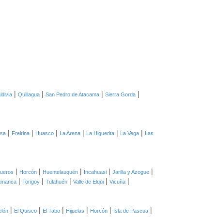
|
|
|
|
ldivia
Quillagua
San Pedro de Atacama
Sierra Gorda
|
|
|
|
|
|
asa
Freirina
Huasco
La Arena
La Higuerita
La Vega
Las
|
|
|
|
|
ueros
Horcón
Huentelauquén
Incahuasi
Jarilla y Azogue
|
|
|
|
|
amanca
Tongoy
Tulahuén
Valle de Elqui
Vicuña
|
|
|
|
|
|
elón
El Quisco
El Tabo
Hijuelas
Horcón
Isla de Pascua