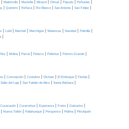
|
|
|
|
|
|
|
Maitencillo
Marbella
Mirasol
Olmué
Papudo
Peñuelas
|
|
|
|
|
|
ay
Quintero
Reñaca
Río Blanco
San Antonio
San Felipe
|
|
|
|
|
|
|
as
Lolol
Machalí
Marchigüe
Matanzas
Navidad
Palmilla
|
a
|
|
|
|
|
|
eñes
Molina
Parral
Pelarco
Pelluhue
Potrero Grande
|
|
|
|
|
|
mo
Concepción
Contulmo
Dichato
El Emboque
Florida
|
|
|
|
Salto del Laja
San Fabián de Alico
Santa Bárbara
|
|
|
|
|
|
Curacautín
Curarrehue
Esperanza
Freire
Galvarino
|
|
|
|
|
Nueva Toltén
Pailahueque
Perquenco
Pidima
Pitrufquén