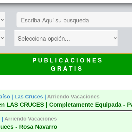
P U B L I C A C I O N E S
G R A T I S
aíso |
Las Cruces |
Arriendo Vacaciones
en LAS CRUCES | Completamente Equipada - P
 |
Arriendo Vacaciones
ruces - Rosa Navarro