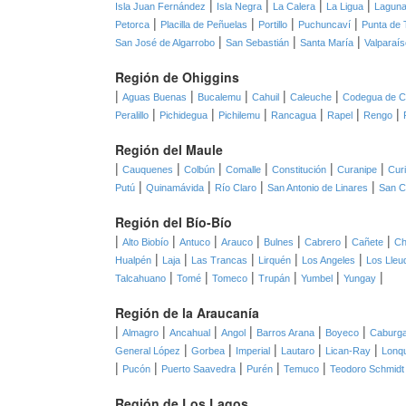
|
|
|
|
Isla Juan Fernández
Isla Negra
La Calera
La Ligua
Laguna
|
|
|
|
Petorca
Placilla de Peñuelas
Portillo
Puchuncaví
Punta de 
|
|
|
San José de Algarrobo
San Sebastián
Santa María
Valparaís
Región de Ohiggins
|
|
|
|
|
Aguas Buenas
Bucalemu
Cahuil
Caleuche
Codegua de C
|
|
|
|
|
|
Peralillo
Pichidegua
Pichilemu
Rancagua
Rapel
Rengo
Región del Maule
|
|
|
|
|
|
Cauquenes
Colbún
Comalle
Constitución
Curanipe
Cur
|
|
|
|
Putú
Quinamávida
Río Claro
San Antonio de Linares
San C
Región del Bío-Bío
|
|
|
|
|
|
|
Alto Biobío
Antuco
Arauco
Bulnes
Cabrero
Cañete
Ch
|
|
|
|
|
Hualpén
Laja
Las Trancas
Lirquén
Los Angeles
Los Lleu
|
|
|
|
|
|
Talcahuano
Tomé
Tomeco
Trupán
Yumbel
Yungay
Región de la Araucanía
|
|
|
|
|
|
Almagro
Ancahual
Angol
Barros Arana
Boyeco
Caburg
|
|
|
|
|
General López
Gorbea
Imperial
Lautaro
Lican-Ray
Lonq
|
|
|
|
|
Pucón
Puerto Saavedra
Purén
Temuco
Teodoro Schmidt
Región de Los Lagos