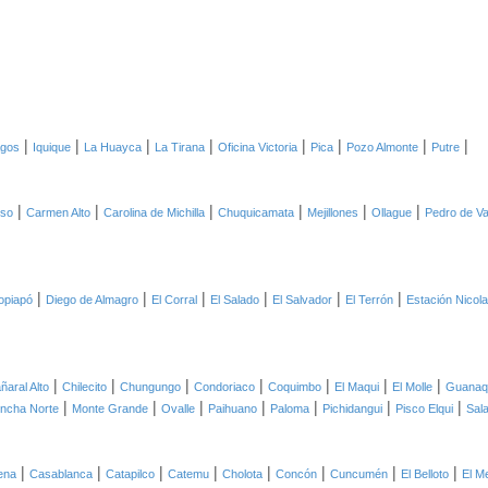
|
|
|
|
|
|
|
|
agos
Iquique
La Huayca
La Tirana
Oficina Victoria
Pica
Pozo Almonte
Putre
|
|
|
|
|
|
oso
Carmen Alto
Carolina de Michilla
Chuquicamata
Mejillones
Ollague
Pedro de Va
|
|
|
|
|
|
opiapó
Diego de Almagro
El Corral
El Salado
El Salvador
El Terrón
Estación Nicol
|
|
|
|
|
|
|
ñaral Alto
Chilecito
Chungungo
Condoriaco
Coquimbo
El Maqui
El Molle
Guanaq
|
|
|
|
|
|
|
ncha Norte
Monte Grande
Ovalle
Paihuano
Paloma
Pichidangui
Pisco Elqui
Sal
|
|
|
|
|
|
|
|
ena
Casablanca
Catapilco
Catemu
Cholota
Concón
Cuncumén
El Belloto
El M