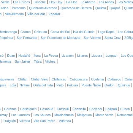
|
|
|
|
|
|
|
 Verde
Las Cruces
Limache
Llay-Llay
Llo-Lleo
Lo Abarca
Los Andes
Los Molles
|
|
|
|
|
|
Tralca
Putaendo
Quebrada Alvarado
Quebrada de Herrera
Quillota
Quilpué
Quint
|
|
|
|
o
Villa Alemana
Viña del Mar
Zapallar
|
|
|
|
|
|
himbarongo
Coinco
Coltauco
Costa del Sol
Isla del Guindo
Lago Rapel
Las Cabr
|
|
|
|
|
Requínoa
San Fernando
San Francisco de Mostazal
San Vicente
Santa Cruz
Zúñig
|
|
|
|
|
|
|
|
|
icó
Duao
Hualañé
Iloca
La Pesca
Licantén
Linares
Liucura
Longaví
Los Qu
|
|
|
|
lemente
San Javier
Talca
Vilches
|
|
|
|
|
|
|
iguayante
Chillán
Chillán Viejo
Chillancito
Cobquecura
Coelemu
Coihueco
Coliu
|
|
|
|
|
|
|
|
ques
Lota
Ninhue
Orilla del Itata
Pinto
Polcura
Puente Ñuble
Quillón
Quirihue
|
|
|
|
|
|
|
|
a
Carahue
Carilafquén
Casahue
Catripulli
Chanlelfu
Cholchol
Collipulli
Cunco
|
|
|
|
|
|
uimay
Los Laureles
Los Sauces
Malalcahuello
Melipeuco
Monte Verde
Nehuentué
|
|
|
|
|
Traiguén
Victoria
Villa San Pedro
Villarrica