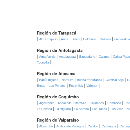
Región de Tarapacá
|
|
|
|
|
|
Alto Hospicio
Arica
Belén
Colchane
Dolores
General L
Región de Antofagasta
|
|
|
|
|
Agua Verde
Antofagasta
Baquedano
Calama
Caleta Pap
|
Tocopilla
Región de Atacama
|
|
|
|
|
Bahía Inglesa
Barquito
Buena Esperanza
Carrizal Bajo
C
|
|
|
|
Breas
Los Perales
Potrerillos
Vallenar
Región de Coquimbo
|
|
|
|
|
|
Algarrobito
Andacollo
Barraza
Caimanes
Camarico
Cha
|
|
|
|
|
La Chimba
La Higuera
La Serena
Las Tacas
Los Vilos
Mi
Región de Valparaíso
|
|
|
|
|
Algarrobo
Artificio de Pedegua
Cabildo
Cachagua
Cartag