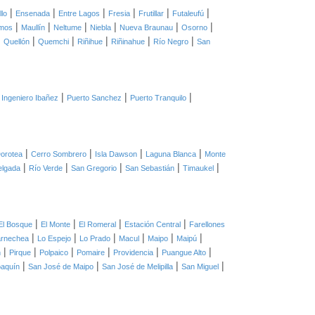
|
|
|
|
|
|
llo
Ensenada
Entre Lagos
Fresia
Frutillar
Futaleufú
|
|
|
|
|
|
mos
Maullín
Neltume
Niebla
Nueva Braunau
Osorno
|
|
|
|
|
|
Quellón
Quemchi
Riñihue
Riñinahue
Río Negro
San
|
|
|
 Ingeniero Ibañez
Puerto Sanchez
Puerto Tranquilo
|
|
|
|
orotea
Cerro Sombrero
Isla Dawson
Laguna Blanca
Monte
|
|
|
|
|
elgada
Río Verde
San Gregorio
San Sebastián
Timaukel
|
|
|
|
El Bosque
El Monte
El Romeral
Estación Central
Farellones
|
|
|
|
|
|
arnechea
Lo Espejo
Lo Prado
Macul
Maipo
Maipú
|
|
|
|
|
|
n
Pirque
Polpaico
Pomaire
Providencia
Puangue Alto
|
|
|
|
oaquín
San José de Maipo
San José de Melipilla
San Miguel