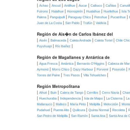
|
|
|
|
|
|
|
Achao
Ancud
Antilhue
Aucar
Calbuco
Cañitas
Canutil
|
|
|
|
|
Futrono
Halaihue
Hornopirén
Hualaihue
Huellelhue
Isla T
|
|
|
|
|
Palena
Panguipulli
Paraguay Chico
Petrohue
Pucatrihue
|
|
|
|
Juan de La Costa
San Pablo
Trafún
Valdivia
Región de Ais�n de Carlos Ibánez del
|
|
|
|
|
Aisén
Balmaceda
Caleta Andrade
Caleta Tortel
Chile Chi
|
|
Puyuhuapi
Río Ibañez
Región de Magallanes y Antártica de
|
|
|
|
Agua Fresca
Antártica
Bernardo O'Higgins
Cabeza de Mar
|
|
|
|
|
Aymond
Morro Chico
Oazy Harbour
Porvenir
Posesión
|
|
|
Torres del Paine
Tres Pasos
Villa Tehuelches
Región Metropolitana
|
|
|
|
|
|
Alhué
Buin
Calera de Tango
Cerrillos
Cerro Navia
Cha
|
|
|
|
|
Huechuraba
Independencia
Isla de Maipo
La Cisterna
La
|
|
|
|
|
Mallarauco
Malloco
María Pinto
Melipilla
Melocotón
Monte
|
|
|
|
|
Pudahuel
Puente Alto
Quilicura
Quinta Normal
Recoleta
|
|
|
San Pedro de Melipilla
San Ramón
Santa Ana
Santa Ana de 