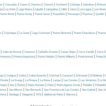
|
|
|
|
|
|
|
|
lar
Cascadas
Castro
Chamiza
Chonchi
Cochamó
Coñaripe
Dalcahue
El Amari
|
|
|
|
|
|
|
|
eja
La Unión
Lago Ranco
Liquiñe
Llanquihue
Llifén
Lliuco
Los Lagos
Los Muer
|
|
|
|
|
|
Puerto Montt
Puerto Octay
Puerto Varas
Puqueldón
Purranque
Puyehue
Queilén
|
|
|
|
|
|
co
Coyhaique
La Junta
Lago Cochrane
Puerto Bertrand
Puerto Chacabuco
Puerto
|
|
|
|
|
|
Cabo de Hornos
Cameron
Cañadón Grande
Casas Viejas
Cerro Castillo
Cerro D
|
|
|
|
|
Primavera
Primera Angostura
Puerto Natales
Puerto Williams
Punta Arenas
Punta D
|
|
|
|
|
|
|
|
mpa
Codigua
Colina
Colina Estación
Conchalí
Curacaví
El Arrayán
El Bollenar
|
|
|
|
|
|
|
 Florida
La Granja
La Pintana
La Reina
Lampa
Las Condes
Las Vertientes
Lo B
|
|
|
|
|
|
|
negro
Nos
Ñuñoa
Padre Hurtado
Paine
Pedro Aguirre Cerda
Peñaflor
Peñalolé
|
|
|
|
|
Renca
San Alfonso
San Bernardo
San Fransisco de Las Condes
San Gabriel
San J
|
|
|
|
|
|
Chena
Santiago
Talagante
TilTil
Valdivia de Paine
Vitacura