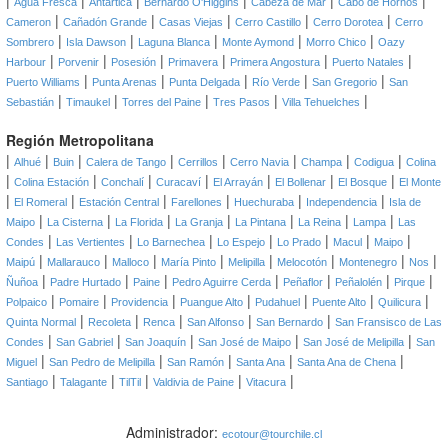
|
|
|
|
|
|
Agua Fresca
Antártica
Bernardo O'Higgins
Cabeza de Mar
Cabo de Hornos
|
|
|
|
|
Cameron
Cañadón Grande
Casas Viejas
Cerro Castillo
Cerro Dorotea
Cerro
|
|
|
|
|
Sombrero
Isla Dawson
Laguna Blanca
Monte Aymond
Morro Chico
Oazy
|
|
|
|
|
|
Harbour
Porvenir
Posesión
Primavera
Primera Angostura
Puerto Natales
|
|
|
|
|
Puerto Williams
Punta Arenas
Punta Delgada
Río Verde
San Gregorio
San
|
|
|
|
|
Sebastián
Timaukel
Torres del Paine
Tres Pasos
Villa Tehuelches
Región Metropolitana
|
|
|
|
|
|
|
|
Alhué
Buin
Calera de Tango
Cerrillos
Cerro Navia
Champa
Codigua
Colina
|
|
|
|
|
|
|
Colina Estación
Conchalí
Curacaví
El Arrayán
El Bollenar
El Bosque
El Monte
|
|
|
|
|
|
El Romeral
Estación Central
Farellones
Huechuraba
Independencia
Isla de
|
|
|
|
|
|
|
Maipo
La Cisterna
La Florida
La Granja
La Pintana
La Reina
Lampa
Las
|
|
|
|
|
|
|
Condes
Las Vertientes
Lo Barnechea
Lo Espejo
Lo Prado
Macul
Maipo
|
|
|
|
|
|
|
|
Maipú
Mallarauco
Malloco
María Pinto
Melipilla
Melocotón
Montenegro
Nos
|
|
|
|
|
|
|
Ñuñoa
Padre Hurtado
Paine
Pedro Aguirre Cerda
Peñaflor
Peñalolén
Pirque
|
|
|
|
|
|
|
Polpaico
Pomaire
Providencia
Puangue Alto
Pudahuel
Puente Alto
Quilicura
|
|
|
|
|
Quinta Normal
Recoleta
Renca
San Alfonso
San Bernardo
San Fransisco de Las
|
|
|
|
|
Condes
San Gabriel
San Joaquín
San José de Maipo
San José de Melipilla
San
|
|
|
|
|
Miguel
San Pedro de Melipilla
San Ramón
Santa Ana
Santa Ana de Chena
|
|
|
|
|
Santiago
Talagante
TilTil
Valdivia de Paine
Vitacura
Administrador:
ecotour@tourchile.cl