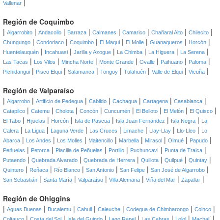
|
Vallenar
Región de Coquimbo
|
|
|
|
|
|
|
|
Algarrobito
Andacollo
Barraza
Caimanes
Camarico
Chañaral Alto
Chilecito
|
|
|
|
|
|
|
Chungungo
Condoriaco
Coquimbo
El Maqui
El Molle
Guanaqueros
Horcón
|
|
|
|
|
|
Huentelauquén
Incahuasi
Jarilla y Azogue
La Chimba
La Higuera
La Serena
|
|
|
|
|
|
|
Las Tacas
Los Vilos
Mincha Norte
Monte Grande
Ovalle
Paihuano
Paloma
|
|
|
|
|
|
|
Pichidangui
Pisco Elqui
Salamanca
Tongoy
Tulahuén
Valle de Elqui
Vicuña
Región de Valparaíso
|
|
|
|
|
|
|
Algarrobo
Artificio de Pedegua
Cabildo
Cachagua
Cartagena
Casablanca
|
|
|
|
|
|
|
|
Catapilco
Catemu
Cholota
Concón
Cuncumén
El Belloto
El Melón
El Quisco
|
|
|
|
|
|
El Tabo
Hijuelas
Horcón
Isla de Pascua
Isla Juan Fernández
Isla Negra
La
|
|
|
|
|
|
|
Calera
La Ligua
Laguna Verde
Las Cruces
Limache
Llay-Llay
Llo-Lleo
Lo
|
|
|
|
|
|
|
|
Abarca
Los Andes
Los Molles
Maitencillo
Marbella
Mirasol
Olmué
Papudo
|
|
|
|
|
|
Peñuelas
Petorca
Placilla de Peñuelas
Portillo
Puchuncaví
Punta de Tralca
|
|
|
|
|
|
Putaendo
Quebrada Alvarado
Quebrada de Herrera
Quillota
Quilpué
Quintay
|
|
|
|
|
|
Quintero
Reñaca
Río Blanco
San Antonio
San Felipe
San José de Algarrobo
|
|
|
|
|
|
San Sebastián
Santa María
Valparaíso
Villa Alemana
Viña del Mar
Zapallar
Región de Ohiggins
|
|
|
|
|
|
|
Aguas Buenas
Bucalemu
Cahuil
Caleuche
Codegua de Chimbarongo
Coinco
|
|
|
|
|
|
|
Coltauco
Costa del Sol
Isla del Guindo
Lago Rapel
Las Cabras
Lolol
Machalí