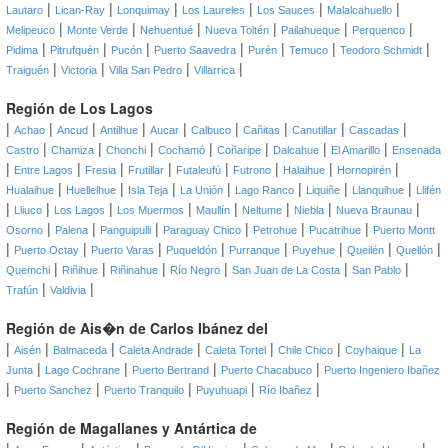
|
|
|
|
|
|
Lautaro
Lican-Ray
Lonquimay
Los Laureles
Los Sauces
Malalcahuello
|
|
|
|
|
|
Melipeuco
Monte Verde
Nehuentué
Nueva Toltén
Pailahueque
Perquenco
|
|
|
|
|
|
|
Pidima
Pitrufquén
Pucón
Puerto Saavedra
Purén
Temuco
Teodoro Schmidt
|
|
|
|
Traiguén
Victoria
Villa San Pedro
Villarrica
Región de Los Lagos
|
|
|
|
|
|
|
|
|
Achao
Ancud
Antilhue
Aucar
Calbuco
Cañitas
Canutillar
Cascadas
|
|
|
|
|
|
|
Castro
Chamiza
Chonchi
Cochamó
Coñaripe
Dalcahue
El Amarillo
Ensenada
|
|
|
|
|
|
|
|
Entre Lagos
Fresia
Frutillar
Futaleufú
Futrono
Halaihue
Hornopirén
|
|
|
|
|
|
|
Hualaihue
Huellelhue
Isla Teja
La Unión
Lago Ranco
Liquiñe
Llanquihue
Llifén
|
|
|
|
|
|
|
|
Lliuco
Los Lagos
Los Muermos
Maullín
Neltume
Niebla
Nueva Braunau
|
|
|
|
|
|
Osorno
Palena
Panguipulli
Paraguay Chico
Petrohue
Pucatrihue
Puerto Montt
|
|
|
|
|
|
|
|
Puerto Octay
Puerto Varas
Puqueldón
Purranque
Puyehue
Queilén
Quellón
|
|
|
|
|
|
Quemchi
Riñihue
Riñinahue
Río Negro
San Juan de La Costa
San Pablo
|
|
Trafún
Valdivia
Región de Ais�n de Carlos Ibánez del
|
|
|
|
|
|
|
Aisén
Balmaceda
Caleta Andrade
Caleta Tortel
Chile Chico
Coyhaique
La
|
|
|
|
Junta
Lago Cochrane
Puerto Bertrand
Puerto Chacabuco
Puerto Ingeniero Ibañez
|
|
|
|
|
Puerto Sanchez
Puerto Tranquilo
Puyuhuapi
Río Ibañez
Región de Magallanes y Antártica de