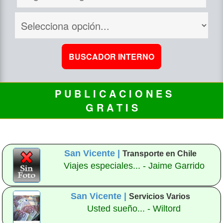
P U B L I C A C I O N E S
G R A T I S
San Vicente |
Transporte en Chile
Viajes especiales... - Jaime Garrido
San Vicente |
Servicios Varios
Usted sueño... - Wiltord