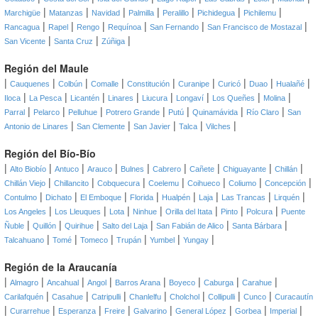
|
|
|
|
|
|
|
Marchigüe
Matanzas
Navidad
Palmilla
Peralillo
Pichidegua
Pichilemu
|
|
|
|
|
|
Rancagua
Rapel
Rengo
Requínoa
San Fernando
San Francisco de Mostazal
|
|
|
San Vicente
Santa Cruz
Zúñiga
Región del Maule
|
|
|
|
|
|
|
|
|
Cauquenes
Colbún
Comalle
Constitución
Curanipe
Curicó
Duao
Hualañé
|
|
|
|
|
|
|
|
Iloca
La Pesca
Licantén
Linares
Liucura
Longaví
Los Queñes
Molina
|
|
|
|
|
|
|
Parral
Pelarco
Pelluhue
Potrero Grande
Putú
Quinamávida
Río Claro
San
|
|
|
|
|
Antonio de Linares
San Clemente
San Javier
Talca
Vilches
Región del Bío-Bío
|
|
|
|
|
|
|
|
|
Alto Biobío
Antuco
Arauco
Bulnes
Cabrero
Cañete
Chiguayante
Chillán
|
|
|
|
|
|
|
Chillán Viejo
Chillancito
Cobquecura
Coelemu
Coihueco
Coliumo
Concepción
|
|
|
|
|
|
|
|
Contulmo
Dichato
El Emboque
Florida
Hualpén
Laja
Las Trancas
Lirquén
|
|
|
|
|
|
|
Los Angeles
Los Lleuques
Lota
Ninhue
Orilla del Itata
Pinto
Polcura
Puente
|
|
|
|
|
|
Ñuble
Quillón
Quirihue
Salto del Laja
San Fabián de Alico
Santa Bárbara
|
|
|
|
|
|
Talcahuano
Tomé
Tomeco
Trupán
Yumbel
Yungay
Región de la Araucanía
|
|
|
|
|
|
|
|
Almagro
Ancahual
Angol
Barros Arana
Boyeco
Caburga
Carahue
|
|
|
|
|
|
|
Carilafquén
Casahue
Catripulli
Chanlelfu
Cholchol
Collipulli
Cunco
Curacautín
|
|
|
|
|
|
|
|
Curarrehue
Esperanza
Freire
Galvarino
General López
Gorbea
Imperial