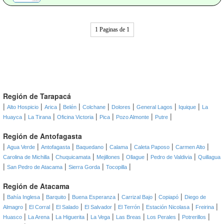
1 Paginas de 1
Región de Tarapacá
|
|
|
|
|
|
|
|
Alto Hospicio
Arica
Belén
Colchane
Dolores
General Lagos
Iquique
La
|
|
|
|
|
|
Huayca
La Tirana
Oficina Victoria
Pica
Pozo Almonte
Putre
Región de Antofagasta
|
|
|
|
|
|
|
Agua Verde
Antofagasta
Baquedano
Calama
Caleta Paposo
Carmen Alto
|
|
|
|
|
Carolina de Michilla
Chuquicamata
Mejillones
Ollague
Pedro de Valdivia
Quillagua
|
|
|
|
San Pedro de Atacama
Sierra Gorda
Tocopilla
Región de Atacama
|
|
|
|
|
|
Bahía Inglesa
Barquito
Buena Esperanza
Carrizal Bajo
Copiapó
Diego de
|
|
|
|
|
|
|
Almagro
El Corral
El Salado
El Salvador
El Terrón
Estación Nicolasa
Freirina
|
|
|
|
|
|
|
Huasco
La Arena
La Higuerita
La Vega
Las Breas
Los Perales
Potrerillos