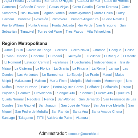
|
|
|
|
|
|
Agua Fresca
Antártica
Bernardo O'Higgins
Cabeza de Mar
Cabo de Hornos
|
|
|
|
|
Cameron
Cañadón Grande
Casas Viejas
Cerro Castillo
Cerro Dorotea
Cerro
|
|
|
|
|
Sombrero
Isla Dawson
Laguna Blanca
Monte Aymond
Morro Chico
Oazy
|
|
|
|
|
|
Harbour
Porvenir
Posesión
Primavera
Primera Angostura
Puerto Natales
|
|
|
|
|
Puerto Williams
Punta Arenas
Punta Delgada
Río Verde
San Gregorio
San
|
|
|
|
|
Sebastián
Timaukel
Torres del Paine
Tres Pasos
Villa Tehuelches
Región Metropolitana
|
|
|
|
|
|
|
|
Alhué
Buin
Calera de Tango
Cerrillos
Cerro Navia
Champa
Codigua
Colina
|
|
|
|
|
|
|
Colina Estación
Conchalí
Curacaví
El Arrayán
El Bollenar
El Bosque
El Monte
|
|
|
|
|
|
El Romeral
Estación Central
Farellones
Huechuraba
Independencia
Isla de
|
|
|
|
|
|
|
Maipo
La Cisterna
La Florida
La Granja
La Pintana
La Reina
Lampa
Las
|
|
|
|
|
|
|
Condes
Las Vertientes
Lo Barnechea
Lo Espejo
Lo Prado
Macul
Maipo
|
|
|
|
|
|
|
|
Maipú
Mallarauco
Malloco
María Pinto
Melipilla
Melocotón
Montenegro
Nos
|
|
|
|
|
|
|
Ñuñoa
Padre Hurtado
Paine
Pedro Aguirre Cerda
Peñaflor
Peñalolén
Pirque
|
|
|
|
|
|
|
Polpaico
Pomaire
Providencia
Puangue Alto
Pudahuel
Puente Alto
Quilicura
|
|
|
|
|
Quinta Normal
Recoleta
Renca
San Alfonso
San Bernardo
San Fransisco de Las
|
|
|
|
|
Condes
San Gabriel
San Joaquín
San José de Maipo
San José de Melipilla
San
|
|
|
|
|
Miguel
San Pedro de Melipilla
San Ramón
Santa Ana
Santa Ana de Chena
|
|
|
|
|
Santiago
Talagante
TilTil
Valdivia de Paine
Vitacura
Administrador:
ecotour@tourchile.cl