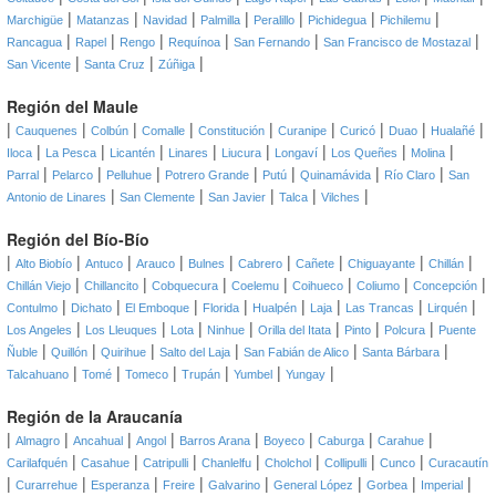
|
|
|
|
|
|
|
Marchigüe
Matanzas
Navidad
Palmilla
Peralillo
Pichidegua
Pichilemu
|
|
|
|
|
|
Rancagua
Rapel
Rengo
Requínoa
San Fernando
San Francisco de Mostazal
|
|
|
San Vicente
Santa Cruz
Zúñiga
Región del Maule
|
|
|
|
|
|
|
|
|
Cauquenes
Colbún
Comalle
Constitución
Curanipe
Curicó
Duao
Hualañé
|
|
|
|
|
|
|
|
Iloca
La Pesca
Licantén
Linares
Liucura
Longaví
Los Queñes
Molina
|
|
|
|
|
|
|
Parral
Pelarco
Pelluhue
Potrero Grande
Putú
Quinamávida
Río Claro
San
|
|
|
|
|
Antonio de Linares
San Clemente
San Javier
Talca
Vilches
Región del Bío-Bío
|
|
|
|
|
|
|
|
|
Alto Biobío
Antuco
Arauco
Bulnes
Cabrero
Cañete
Chiguayante
Chillán
|
|
|
|
|
|
|
Chillán Viejo
Chillancito
Cobquecura
Coelemu
Coihueco
Coliumo
Concepción
|
|
|
|
|
|
|
|
Contulmo
Dichato
El Emboque
Florida
Hualpén
Laja
Las Trancas
Lirquén
|
|
|
|
|
|
|
Los Angeles
Los Lleuques
Lota
Ninhue
Orilla del Itata
Pinto
Polcura
Puente
|
|
|
|
|
|
Ñuble
Quillón
Quirihue
Salto del Laja
San Fabián de Alico
Santa Bárbara
|
|
|
|
|
|
Talcahuano
Tomé
Tomeco
Trupán
Yumbel
Yungay
Región de la Araucanía
|
|
|
|
|
|
|
|
Almagro
Ancahual
Angol
Barros Arana
Boyeco
Caburga
Carahue
|
|
|
|
|
|
|
Carilafquén
Casahue
Catripulli
Chanlelfu
Cholchol
Collipulli
Cunco
Curacautín
|
|
|
|
|
|
|
|
Curarrehue
Esperanza
Freire
Galvarino
General López
Gorbea
Imperial