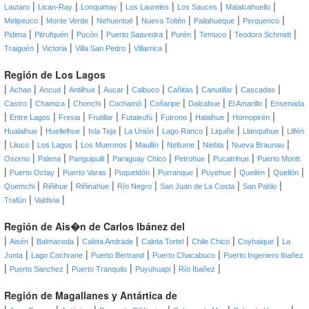
|
|
|
|
|
|
Lautaro
Lican-Ray
Lonquimay
Los Laureles
Los Sauces
Malalcahuello
|
|
|
|
|
|
Melipeuco
Monte Verde
Nehuentué
Nueva Toltén
Pailahueque
Perquenco
|
|
|
|
|
|
|
Pidima
Pitrufquén
Pucón
Puerto Saavedra
Purén
Temuco
Teodoro Schmidt
|
|
|
|
Traiguén
Victoria
Villa San Pedro
Villarrica
Región de Los Lagos
|
|
|
|
|
|
|
|
|
Achao
Ancud
Antilhue
Aucar
Calbuco
Cañitas
Canutillar
Cascadas
|
|
|
|
|
|
|
Castro
Chamiza
Chonchi
Cochamó
Coñaripe
Dalcahue
El Amarillo
Ensenada
|
|
|
|
|
|
|
|
Entre Lagos
Fresia
Frutillar
Futaleufú
Futrono
Halaihue
Hornopirén
|
|
|
|
|
|
|
Hualaihue
Huellelhue
Isla Teja
La Unión
Lago Ranco
Liquiñe
Llanquihue
Llifén
|
|
|
|
|
|
|
|
Lliuco
Los Lagos
Los Muermos
Maullín
Neltume
Niebla
Nueva Braunau
|
|
|
|
|
|
Osorno
Palena
Panguipulli
Paraguay Chico
Petrohue
Pucatrihue
Puerto Montt
|
|
|
|
|
|
|
|
Puerto Octay
Puerto Varas
Puqueldón
Purranque
Puyehue
Queilén
Quellón
|
|
|
|
|
|
Quemchi
Riñihue
Riñinahue
Río Negro
San Juan de La Costa
San Pablo
|
|
Trafún
Valdivia
Región de Ais�n de Carlos Ibánez del
|
|
|
|
|
|
|
Aisén
Balmaceda
Caleta Andrade
Caleta Tortel
Chile Chico
Coyhaique
La
|
|
|
|
Junta
Lago Cochrane
Puerto Bertrand
Puerto Chacabuco
Puerto Ingeniero Ibañez
|
|
|
|
|
Puerto Sanchez
Puerto Tranquilo
Puyuhuapi
Río Ibañez
Región de Magallanes y Antártica de