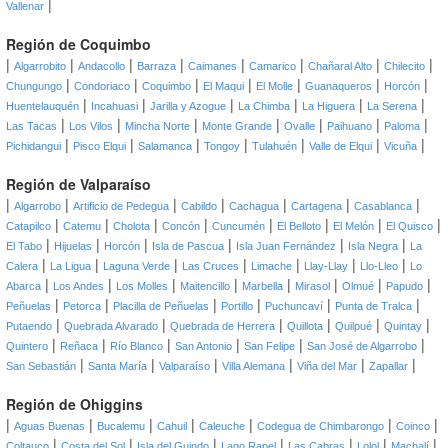
|
Vallenar
Región de Coquimbo
|
|
|
|
|
|
|
|
Algarrobito
Andacollo
Barraza
Caimanes
Camarico
Chañaral Alto
Chilecito
|
|
|
|
|
|
|
Chungungo
Condoriaco
Coquimbo
El Maqui
El Molle
Guanaqueros
Horcón
|
|
|
|
|
|
Huentelauquén
Incahuasi
Jarilla y Azogue
La Chimba
La Higuera
La Serena
|
|
|
|
|
|
|
Las Tacas
Los Vilos
Mincha Norte
Monte Grande
Ovalle
Paihuano
Paloma
|
|
|
|
|
|
|
Pichidangui
Pisco Elqui
Salamanca
Tongoy
Tulahuén
Valle de Elqui
Vicuña
Región de Valparaíso
|
|
|
|
|
|
|
Algarrobo
Artificio de Pedegua
Cabildo
Cachagua
Cartagena
Casablanca
|
|
|
|
|
|
|
|
Catapilco
Catemu
Cholota
Concón
Cuncumén
El Belloto
El Melón
El Quisco
|
|
|
|
|
|
El Tabo
Hijuelas
Horcón
Isla de Pascua
Isla Juan Fernández
Isla Negra
La
|
|
|
|
|
|
|
Calera
La Ligua
Laguna Verde
Las Cruces
Limache
Llay-Llay
Llo-Lleo
Lo
|
|
|
|
|
|
|
|
Abarca
Los Andes
Los Molles
Maitencillo
Marbella
Mirasol
Olmué
Papudo
|
|
|
|
|
|
Peñuelas
Petorca
Placilla de Peñuelas
Portillo
Puchuncaví
Punta de Tralca
|
|
|
|
|
|
Putaendo
Quebrada Alvarado
Quebrada de Herrera
Quillota
Quilpué
Quintay
|
|
|
|
|
|
Quintero
Reñaca
Río Blanco
San Antonio
San Felipe
San José de Algarrobo
|
|
|
|
|
|
San Sebastián
Santa María
Valparaíso
Villa Alemana
Viña del Mar
Zapallar
Región de Ohiggins
|
|
|
|
|
|
|
Aguas Buenas
Bucalemu
Cahuil
Caleuche
Codegua de Chimbarongo
Coinco
|
|
|
|
|
|
|
Coltauco
Costa del Sol
Isla del Guindo
Lago Rapel
Las Cabras
Lolol
Machalí