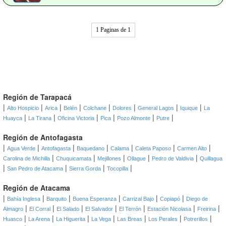
1 Paginas de 1
Región de Tarapacá
|
|
|
|
|
|
|
|
Alto Hospicio
Arica
Belén
Colchane
Dolores
General Lagos
Iquique
La
|
|
|
|
|
|
Huayca
La Tirana
Oficina Victoria
Pica
Pozo Almonte
Putre
Región de Antofagasta
|
|
|
|
|
|
|
Agua Verde
Antofagasta
Baquedano
Calama
Caleta Paposo
Carmen Alto
|
|
|
|
|
Carolina de Michilla
Chuquicamata
Mejillones
Ollague
Pedro de Valdivia
Quillagua
|
|
|
|
San Pedro de Atacama
Sierra Gorda
Tocopilla
Región de Atacama
|
|
|
|
|
|
Bahía Inglesa
Barquito
Buena Esperanza
Carrizal Bajo
Copiapó
Diego de
|
|
|
|
|
|
|
Almagro
El Corral
El Salado
El Salvador
El Terrón
Estación Nicolasa
Freirina
|
|
|
|
|
|
|
Huasco
La Arena
La Higuerita
La Vega
Las Breas
Los Perales
Potrerillos