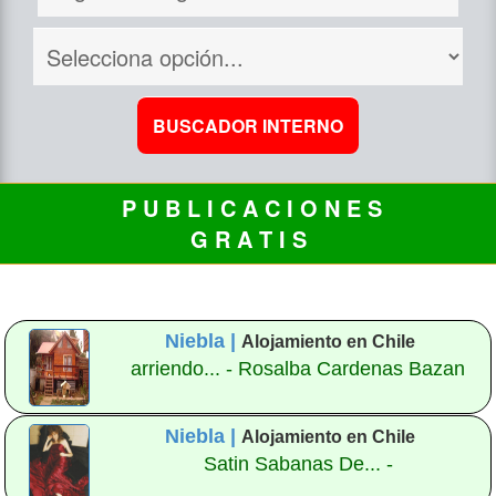
P U B L I C A C I O N E S
G R A T I S
Niebla |
Alojamiento en Chile
arriendo... - Rosalba Cardenas Bazan
Niebla |
Alojamiento en Chile
Satin Sabanas De... -