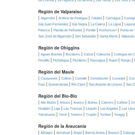
La Chimba
La Higuera
La Serena
Las Tacas
Los Vilos
Mi
Región de Valparaíso
|
|
|
|
|
Algarrobo
Artificio de Pedegua
Cabildo
Cachagua
Cartag
|
|
|
|
Isla Juan Fernández
Isla Negra
La Calera
La Ligua
Laguna
|
|
|
|
Petorca
Placilla de Peñuelas
Portillo
Puchuncaví
Punta de 
|
|
|
San José de Algarrobo
San Sebastián
Santa María
Valparaís
Región de Ohiggins
|
|
|
|
|
Aguas Buenas
Bucalemu
Cahuil
Caleuche
Codegua de C
|
|
|
|
|
|
Peralillo
Pichidegua
Pichilemu
Rancagua
Rapel
Rengo
Región del Maule
|
|
|
|
|
|
Cauquenes
Colbún
Comalle
Constitución
Curanipe
Cur
|
|
|
|
Putú
Quinamávida
Río Claro
San Antonio de Linares
San C
Región del Bío-Bío
|
|
|
|
|
|
|
Alto Biobío
Antuco
Arauco
Bulnes
Cabrero
Cañete
Ch
|
|
|
|
|
Hualpén
Laja
Las Trancas
Lirquén
Los Angeles
Los Lleu
|
|
|
|
|
|
Talcahuano
Tomé
Tomeco
Trupán
Yumbel
Yungay
Región de la Araucanía
|
|
|
|
|
|
Almagro
Ancahual
Angol
Barros Arana
Boyeco
Caburg