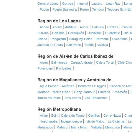
|
|
|
|
|
General López
Gorbea
Imperial
Lautaro
Lican-Ray
Lonq
|
|
|
|
|
Pucón
Puerto Saavedra
Purén
Temuco
Teodoro Schmidt
Región de Los Lagos
|
|
|
|
|
|
|
Achao
Ancud
Antilhue
Aucar
Calbuco
Cañitas
Canutil
|
|
|
|
|
Futrono
Halaihue
Hornopirén
Hualaihue
Huellelhue
Isla T
|
|
|
|
|
Palena
Panguipulli
Paraguay Chico
Petrohue
Pucatrihue
|
|
|
|
Juan de La Costa
San Pablo
Trafún
Valdivia
Región de Ais�n de Carlos Ibánez del
|
|
|
|
|
Aisén
Balmaceda
Caleta Andrade
Caleta Tortel
Chile Chi
|
|
Puyuhuapi
Río Ibañez
Región de Magallanes y Antártica de
|
|
|
|
Agua Fresca
Antártica
Bernardo O'Higgins
Cabeza de Mar
|
|
|
|
|
Aymond
Morro Chico
Oazy Harbour
Porvenir
Posesión
|
|
|
Torres del Paine
Tres Pasos
Villa Tehuelches
Región Metropolitana
|
|
|
|
|
|
Alhué
Buin
Calera de Tango
Cerrillos
Cerro Navia
Cha
|
|
|
|
|
Huechuraba
Independencia
Isla de Maipo
La Cisterna
La
|
|
|
|
|
Mallarauco
Malloco
María Pinto
Melipilla
Melocotón
Monte