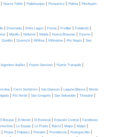
|
|
|
|
|
Nueva Toltén
Pailahueque
Perquenco
Pidima
Pitrufquén
|
|
|
|
|
|
llo
Ensenada
Entre Lagos
Fresia
Frutillar
Futaleufú
|
|
|
|
|
|
mos
Maullín
Neltume
Niebla
Nueva Braunau
Osorno
|
|
|
|
|
|
Quellón
Quemchi
Riñihue
Riñinahue
Río Negro
San
|
|
|
 Ingeniero Ibañez
Puerto Sanchez
Puerto Tranquilo
|
|
|
|
orotea
Cerro Sombrero
Isla Dawson
Laguna Blanca
Monte
|
|
|
|
|
elgada
Río Verde
San Gregorio
San Sebastián
Timaukel
|
|
|
|
El Bosque
El Monte
El Romeral
Estación Central
Farellones
|
|
|
|
|
|
arnechea
Lo Espejo
Lo Prado
Macul
Maipo
Maipú
|
|
|
|
|
|
n
Pirque
Polpaico
Pomaire
Providencia
Puangue Alto