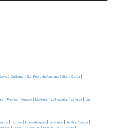
|
|
|
|
ldivia
Quillagua
San Pedro de Atacama
Sierra Gorda
|
|
|
|
|
|
asa
Freirina
Huasco
La Arena
La Higuerita
La Vega
Las
|
|
|
|
|
ueros
Horcón
Huentelauquén
Incahuasi
Jarilla y Azogue
|
|
|
|
|