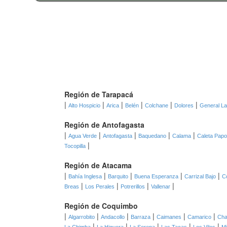
Región de Tarapacá
|
|
|
|
|
|
Alto Hospicio
Arica
Belén
Colchane
Dolores
General L
Región de Antofagasta
|
|
|
|
|
Agua Verde
Antofagasta
Baquedano
Calama
Caleta Pap
|
Tocopilla
Región de Atacama
|
|
|
|
|
Bahía Inglesa
Barquito
Buena Esperanza
Carrizal Bajo
C
|
|
|
|
Breas
Los Perales
Potrerillos
Vallenar
Región de Coquimbo
|
|
|
|
|
|
Algarrobito
Andacollo
Barraza
Caimanes
Camarico
Cha
|
|
|
|
|