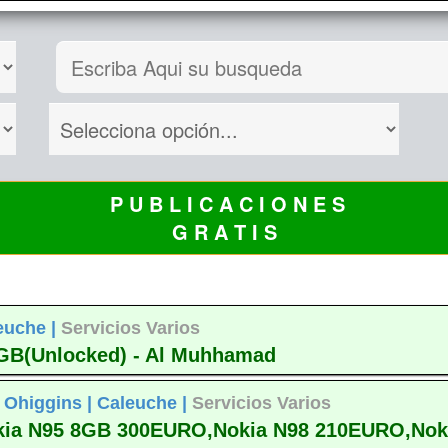
P U B L I C A C I O N E S
G R A T I S
euche |
Servicios Varios
6GB(Unlocked) - Al Muhhamad
 Ohiggins |
Caleuche |
Servicios Varios
ia N95 8GB 300EURO,Nokia N98 210EURO,Nokia