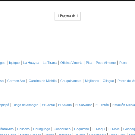
1 Paginas de 1
|
|
|
|
|
|
|
|
agos
Iquique
La Huayca
La Tirana
Oficina Victoria
Pica
Pozo Almonte
Putre
|
|
|
|
|
|
oso
Carmen Alto
Carolina de Michilla
Chuquicamata
Mejillones
Ollague
Pedro de Va
|
|
|
|
|
|
opiapó
Diego de Almagro
El Corral
El Salado
El Salvador
El Terrón
Estación Nicol
|
|
|
|
|
|
|
ñaral Alto
Chilecito
Chungungo
Condoriaco
Coquimbo
El Maqui
El Molle
Guanaq
|
|
|
|
|
|
|