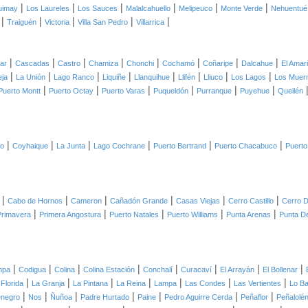
|
|
|
|
|
|
uimay
Los Laureles
Los Sauces
Malalcahuello
Melipeuco
Monte Verde
Nehuentué
|
|
|
|
|
Traiguén
Victoria
Villa San Pedro
Villarrica
|
|
|
|
|
|
|
|
lar
Cascadas
Castro
Chamiza
Chonchi
Cochamó
Coñaripe
Dalcahue
El Amari
|
|
|
|
|
|
|
|
eja
La Unión
Lago Ranco
Liquiñe
Llanquihue
Llifén
Lliuco
Los Lagos
Los Muer
|
|
|
|
|
|
Puerto Montt
Puerto Octay
Puerto Varas
Puqueldón
Purranque
Puyehue
Queilén
|
|
|
|
|
|
co
Coyhaique
La Junta
Lago Cochrane
Puerto Bertrand
Puerto Chacabuco
Puerto
|
|
|
|
|
|
Cabo de Hornos
Cameron
Cañadón Grande
Casas Viejas
Cerro Castillo
Cerro D
|
|
|
|
|
Primavera
Primera Angostura
Puerto Natales
Puerto Williams
Punta Arenas
Punta D
|
|
|
|
|
|
|
|
mpa
Codigua
Colina
Colina Estación
Conchalí
Curacaví
El Arrayán
El Bollenar
|
|
|
|
|
|
|
 Florida
La Granja
La Pintana
La Reina
Lampa
Las Condes
Las Vertientes
Lo B
|
|
|
|
|
|
|
negro
Nos
Ñuñoa
Padre Hurtado
Paine
Pedro Aguirre Cerda
Peñaflor
Peñalolé