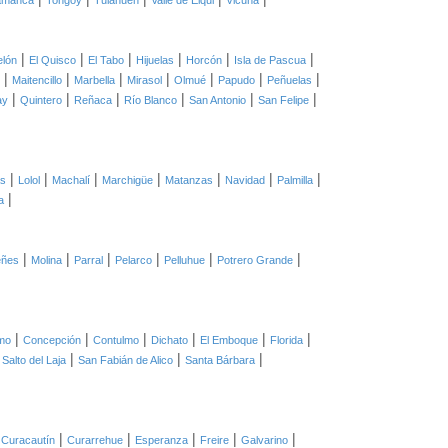
amanca
Tongoy
Tulahuén
Valle de Elqui
Vicuña
|
|
|
|
|
|
elón
El Quisco
El Tabo
Hijuelas
Horcón
Isla de Pascua
|
|
|
|
|
|
|
Maitencillo
Marbella
Mirasol
Olmué
Papudo
Peñuelas
|
|
|
|
|
|
ay
Quintero
Reñaca
Río Blanco
San Antonio
San Felipe
|
|
|
|
|
|
|
as
Lolol
Machalí
Marchigüe
Matanzas
Navidad
Palmilla
|
a
|
|
|
|
|
|
eñes
Molina
Parral
Pelarco
Pelluhue
Potrero Grande
|
|
|
|
|
|
mo
Concepción
Contulmo
Dichato
El Emboque
Florida
|
|
|
|
Salto del Laja
San Fabián de Alico
Santa Bárbara
|
|
|
|
|
|
Curacautín
Curarrehue
Esperanza
Freire
Galvarino