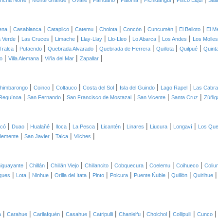
ncha Norte
Monte Grande
Ovalle
Paihuano
Paloma
Pichidangui
Pisco Elqui
Sal
|
|
|
|
|
|
|
|
ena
Casablanca
Catapilco
Catemu
Cholota
Concón
Cuncumén
El Belloto
El M
|
|
|
|
|
|
|
 Verde
Las Cruces
Limache
Llay-Llay
Llo-Lleo
Lo Abarca
Los Andes
Los Molles
|
|
|
|
|
|
Tralca
Putaendo
Quebrada Alvarado
Quebrada de Herrera
Quillota
Quilpué
Quint
|
|
|
|
o
Villa Alemana
Viña del Mar
Zapallar
|
|
|
|
|
|
himbarongo
Coinco
Coltauco
Costa del Sol
Isla del Guindo
Lago Rapel
Las Cabr
|
|
|
|
|
Requínoa
San Fernando
San Francisco de Mostazal
San Vicente
Santa Cruz
Zúñig
|
|
|
|
|
|
|
|
|
icó
Duao
Hualañé
Iloca
La Pesca
Licantén
Linares
Liucura
Longaví
Los Qu
|
|
|
|
lemente
San Javier
Talca
Vilches
|
|
|
|
|
|
|
iguayante
Chillán
Chillán Viejo
Chillancito
Cobquecura
Coelemu
Coihueco
Coliu
|
|
|
|
|
|
|
|
ques
Lota
Ninhue
Orilla del Itata
Pinto
Polcura
Puente Ñuble
Quillón
Quirihue
|
|
|
|
|
|
|
|
a
Carahue
Carilafquén
Casahue
Catripulli
Chanlelfu
Cholchol
Collipulli
Cunco