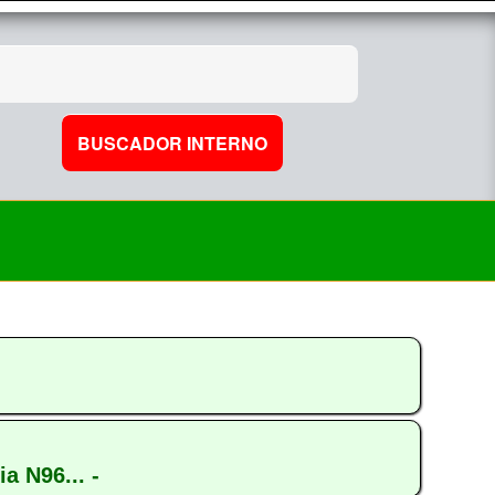
 N96... -