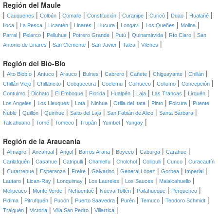
Región del Maule
|
|
|
|
|
|
|
|
|
Cauquenes
Colbún
Comalle
Constitución
Curanipe
Curicó
Duao
Hualañé
|
|
|
|
|
|
|
|
Iloca
La Pesca
Licantén
Linares
Liucura
Longaví
Los Queñes
Molina
|
|
|
|
|
|
|
Parral
Pelarco
Pelluhue
Potrero Grande
Putú
Quinamávida
Río Claro
San
|
|
|
|
|
Antonio de Linares
San Clemente
San Javier
Talca
Vilches
Región del Bío-Bío
|
|
|
|
|
|
|
|
|
Alto Biobío
Antuco
Arauco
Bulnes
Cabrero
Cañete
Chiguayante
Chillán
|
|
|
|
|
|
|
Chillán Viejo
Chillancito
Cobquecura
Coelemu
Coihueco
Coliumo
Concepción
|
|
|
|
|
|
|
|
Contulmo
Dichato
El Emboque
Florida
Hualpén
Laja
Las Trancas
Lirquén
|
|
|
|
|
|
|
Los Angeles
Los Lleuques
Lota
Ninhue
Orilla del Itata
Pinto
Polcura
Puente
|
|
|
|
|
|
Ñuble
Quillón
Quirihue
Salto del Laja
San Fabián de Alico
Santa Bárbara
|
|
|
|
|
|
Talcahuano
Tomé
Tomeco
Trupán
Yumbel
Yungay
Región de la Araucanía
|
|
|
|
|
|
|
|
Almagro
Ancahual
Angol
Barros Arana
Boyeco
Caburga
Carahue
|
|
|
|
|
|
|
Carilafquén
Casahue
Catripulli
Chanlelfu
Cholchol
Collipulli
Cunco
Curacautín
|
|
|
|
|
|
|
|
Curarrehue
Esperanza
Freire
Galvarino
General López
Gorbea
Imperial
|
|
|
|
|
|
Lautaro
Lican-Ray
Lonquimay
Los Laureles
Los Sauces
Malalcahuello
|
|
|
|
|
|
Melipeuco
Monte Verde
Nehuentué
Nueva Toltén
Pailahueque
Perquenco
|
|
|
|
|
|
|
Pidima
Pitrufquén
Pucón
Puerto Saavedra
Purén
Temuco
Teodoro Schmidt
|
|
|
|
Traiguén
Victoria
Villa San Pedro
Villarrica