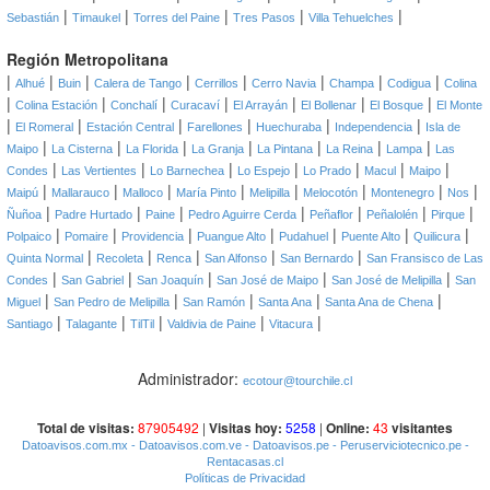
|
|
|
|
|
Sebastián
Timaukel
Torres del Paine
Tres Pasos
Villa Tehuelches
Región Metropolitana
|
|
|
|
|
|
|
|
Alhué
Buin
Calera de Tango
Cerrillos
Cerro Navia
Champa
Codigua
Colina
|
|
|
|
|
|
|
Colina Estación
Conchalí
Curacaví
El Arrayán
El Bollenar
El Bosque
El Monte
|
|
|
|
|
|
El Romeral
Estación Central
Farellones
Huechuraba
Independencia
Isla de
|
|
|
|
|
|
|
Maipo
La Cisterna
La Florida
La Granja
La Pintana
La Reina
Lampa
Las
|
|
|
|
|
|
|
Condes
Las Vertientes
Lo Barnechea
Lo Espejo
Lo Prado
Macul
Maipo
|
|
|
|
|
|
|
|
Maipú
Mallarauco
Malloco
María Pinto
Melipilla
Melocotón
Montenegro
Nos
|
|
|
|
|
|
|
Ñuñoa
Padre Hurtado
Paine
Pedro Aguirre Cerda
Peñaflor
Peñalolén
Pirque
|
|
|
|
|
|
|
Polpaico
Pomaire
Providencia
Puangue Alto
Pudahuel
Puente Alto
Quilicura
|
|
|
|
|
Quinta Normal
Recoleta
Renca
San Alfonso
San Bernardo
San Fransisco de Las
|
|
|
|
|
Condes
San Gabriel
San Joaquín
San José de Maipo
San José de Melipilla
San
|
|
|
|
|
Miguel
San Pedro de Melipilla
San Ramón
Santa Ana
Santa Ana de Chena
|
|
|
|
|
Santiago
Talagante
TilTil
Valdivia de Paine
Vitacura
Administrador:
ecotour@tourchile.cl
Total de visitas:
87905492
|
Visitas hoy:
5258
|
Online:
43
visitantes
Datoavisos.com.mx
- Datoavisos.com.ve
- Datoavisos.pe
- Peruserviciotecnico.pe
-
Rentacasas.cl
Políticas de Privacidad