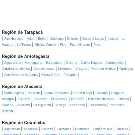
Región de Tarapacá
|
|
|
|
|
|
|
|
Alto Hospicio
Arica
Belén
Colchane
Dolores
General Lagos
Iquique
La
|
|
|
|
|
|
Huayca
La Tirana
Oficina Victoria
Pica
Pozo Almonte
Putre
Región de Antofagasta
|
|
|
|
|
|
|
Agua Verde
Antofagasta
Baquedano
Calama
Caleta Paposo
Carmen Alto
|
|
|
|
|
Carolina de Michilla
Chuquicamata
Mejillones
Ollague
Pedro de Valdivia
Quillagua
|
|
|
|
San Pedro de Atacama
Sierra Gorda
Tocopilla
Región de Atacama
|
|
|
|
|
|
Bahía Inglesa
Barquito
Buena Esperanza
Carrizal Bajo
Copiapó
Diego de
|
|
|
|
|
|
|
Almagro
El Corral
El Salado
El Salvador
El Terrón
Estación Nicolasa
Freirina
|
|
|
|
|
|
|
Huasco
La Arena
La Higuerita
La Vega
Las Breas
Los Perales
Potrerillos
|
Vallenar
Región de Coquimbo
|
|
|
|
|
|
|
|
Algarrobito
Andacollo
Barraza
Caimanes
Camarico
Chañaral Alto
Chilecito
|
|
|
|
|
|
|