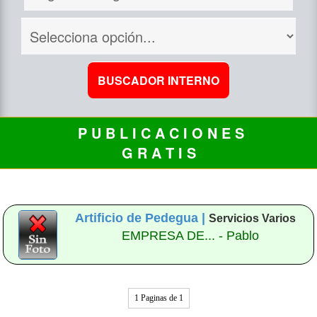
P U B L I C A C I O N E S
G R A T I S
Artificio de Pedegua |
Servicios Varios
EMPRESA DE... - Pablo
1 Paginas de 1