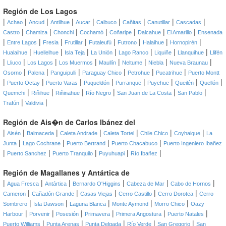
Región de Los Lagos
|
|
|
|
|
|
|
|
|
Achao
Ancud
Antilhue
Aucar
Calbuco
Cañitas
Canutillar
Cascadas
|
|
|
|
|
|
|
Castro
Chamiza
Chonchi
Cochamó
Coñaripe
Dalcahue
El Amarillo
Ensenada
|
|
|
|
|
|
|
|
Entre Lagos
Fresia
Frutillar
Futaleufú
Futrono
Halaihue
Hornopirén
|
|
|
|
|
|
|
Hualaihue
Huellelhue
Isla Teja
La Unión
Lago Ranco
Liquiñe
Llanquihue
Llifén
|
|
|
|
|
|
|
|
Lliuco
Los Lagos
Los Muermos
Maullín
Neltume
Niebla
Nueva Braunau
|
|
|
|
|
|
Osorno
Palena
Panguipulli
Paraguay Chico
Petrohue
Pucatrihue
Puerto Montt
|
|
|
|
|
|
|
|
Puerto Octay
Puerto Varas
Puqueldón
Purranque
Puyehue
Queilén
Quellón
|
|
|
|
|
|
Quemchi
Riñihue
Riñinahue
Río Negro
San Juan de La Costa
San Pablo
|
|
Trafún
Valdivia
Región de Ais�n de Carlos Ibánez del
|
|
|
|
|
|
|
Aisén
Balmaceda
Caleta Andrade
Caleta Tortel
Chile Chico
Coyhaique
La
|
|
|
|
Junta
Lago Cochrane
Puerto Bertrand
Puerto Chacabuco
Puerto Ingeniero Ibañez
|
|
|
|
|
Puerto Sanchez
Puerto Tranquilo
Puyuhuapi
Río Ibañez
Región de Magallanes y Antártica de
|
|
|
|
|
|
Agua Fresca
Antártica
Bernardo O'Higgins
Cabeza de Mar
Cabo de Hornos
|
|
|
|
|
Cameron
Cañadón Grande
Casas Viejas
Cerro Castillo
Cerro Dorotea
Cerro
|
|
|
|
|
Sombrero
Isla Dawson
Laguna Blanca
Monte Aymond
Morro Chico
Oazy
|
|
|
|
|
|
Harbour
Porvenir
Posesión
Primavera
Primera Angostura
Puerto Natales
|
|
|
|
|
Puerto Williams
Punta Arenas
Punta Delgada
Río Verde
San Gregorio
San