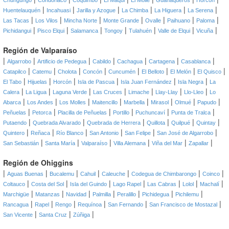
Chungungo
Condoriaco
Coquimbo
El Maqui
El Molle
Guanaqueros
Horcón
|
|
|
|
|
|
Huentelauquén
Incahuasi
Jarilla y Azogue
La Chimba
La Higuera
La Serena
|
|
|
|
|
|
|
Las Tacas
Los Vilos
Mincha Norte
Monte Grande
Ovalle
Paihuano
Paloma
|
|
|
|
|
|
|
Pichidangui
Pisco Elqui
Salamanca
Tongoy
Tulahuén
Valle de Elqui
Vicuña
Región de Valparaíso
|
|
|
|
|
|
|
Algarrobo
Artificio de Pedegua
Cabildo
Cachagua
Cartagena
Casablanca
|
|
|
|
|
|
|
|
Catapilco
Catemu
Cholota
Concón
Cuncumén
El Belloto
El Melón
El Quisco
|
|
|
|
|
|
El Tabo
Hijuelas
Horcón
Isla de Pascua
Isla Juan Fernández
Isla Negra
La
|
|
|
|
|
|
|
Calera
La Ligua
Laguna Verde
Las Cruces
Limache
Llay-Llay
Llo-Lleo
Lo
|
|
|
|
|
|
|
|
Abarca
Los Andes
Los Molles
Maitencillo
Marbella
Mirasol
Olmué
Papudo
|
|
|
|
|
|
Peñuelas
Petorca
Placilla de Peñuelas
Portillo
Puchuncaví
Punta de Tralca
|
|
|
|
|
|
Putaendo
Quebrada Alvarado
Quebrada de Herrera
Quillota
Quilpué
Quintay
|
|
|
|
|
|
Quintero
Reñaca
Río Blanco
San Antonio
San Felipe
San José de Algarrobo
|
|
|
|
|
|
San Sebastián
Santa María
Valparaíso
Villa Alemana
Viña del Mar
Zapallar
Región de Ohiggins
|
|
|
|
|
|
|
Aguas Buenas
Bucalemu
Cahuil
Caleuche
Codegua de Chimbarongo
Coinco
|
|
|
|
|
|
|
Coltauco
Costa del Sol
Isla del Guindo
Lago Rapel
Las Cabras
Lolol
Machalí
|
|
|
|
|
|
|
Marchigüe
Matanzas
Navidad
Palmilla
Peralillo
Pichidegua
Pichilemu
|
|
|
|
|
|
Rancagua
Rapel
Rengo
Requínoa
San Fernando
San Francisco de Mostazal
|
|
|
San Vicente
Santa Cruz
Zúñiga