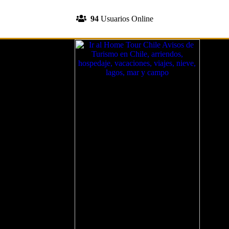
INGRESA A TU CUENTA
94
Usuarios Online
REGISTRATE